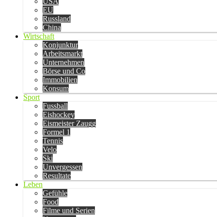
USA
EU
Russland
China
Wirtschaft
Konjunktur
Arbeitsmarkt
Unternehmen
Börse und Co
Immobilien
Konsum
Sport
Fussball
Eishockey
Eismeister Zaugg
Formel 1
Tennis
Velo
Ski
Unvergessen
Resultate
Leben
Gefühle
Food
Filme und Serien