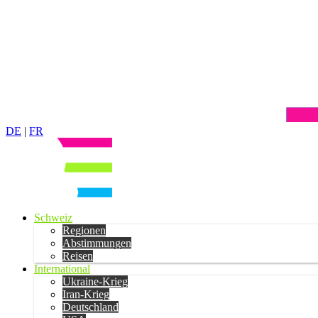
DE
|
FR
Schweiz
Regionen
Abstimmungen
Reisen
International
Ukraine-Krieg
Iran-Krieg
Deutschland