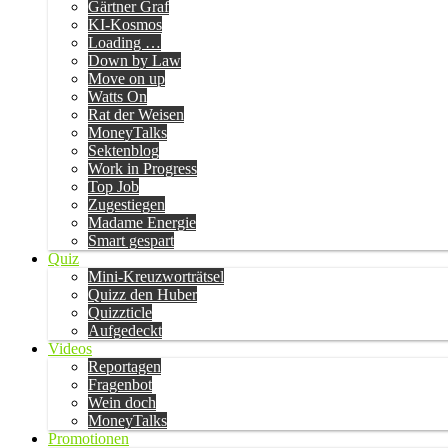
Gärtner Graf
KI-Kosmos
Loading …
Down by Law
Move on up
Watts On
Rat der Weisen
MoneyTalks
Sektenblog
Work in Progress
Top Job
Zugestiegen
Madame Energie
Smart gespart
Quiz
Mini-Kreuzworträtsel
Quizz den Huber
Quizzticle
Aufgedeckt
Videos
Reportagen
Fragenbot
Wein doch
MoneyTalks
Promotionen