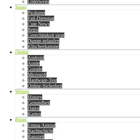
Unterwegs
Spass
Picdump
Fail-Dienstag
Cute News
Retro
Gerechtigkeit siegt
Dumm gelaufen
Klischeekanone
Digital
Android
Apple
Google
Microsoft
Hardware-Test
Online-Sicherheit
Wissen
History
Gesundheit
Daten
Karten
Blogs
Emma Amour
Nachtschicht
Rauszeit