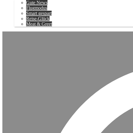
Gute News
Flugmodus
Smart gespart
Reise-Glück
Meat & Greet