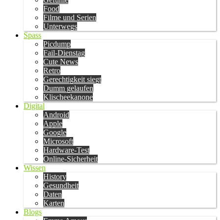
Food
Filme und Serien
Unterwegs
Spass
Picdump
Fail-Dienstag
Cute News
Retro
Gerechtigkeit siegt
Dumm gelaufen
Klischeekanone
Digital
Android
Apple
Google
Microsoft
Hardware-Test
Online-Sicherheit
Wissen
History
Gesundheit
Daten
Karten
Blogs