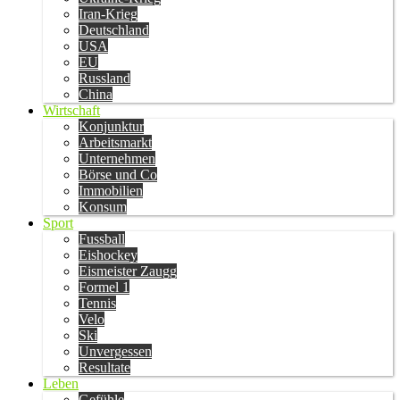
Iran-Krieg
Deutschland
USA
EU
Russland
China
Wirtschaft
Konjunktur
Arbeitsmarkt
Unternehmen
Börse und Co
Immobilien
Konsum
Sport
Fussball
Eishockey
Eismeister Zaugg
Formel 1
Tennis
Velo
Ski
Unvergessen
Resultate
Leben
Gefühle