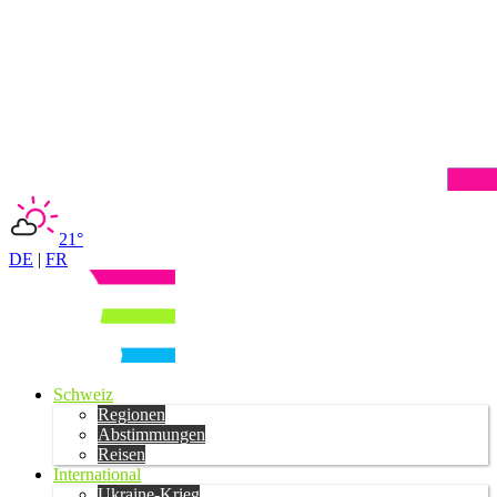
21°
DE
|
FR
Schweiz
Regionen
Abstimmungen
Reisen
International
Ukraine-Krieg