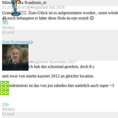
Miimiip! aka Roadrunn_er
11.11.2020 07:01
registriert Juli 2018
Beitrag melden
Grandios 👍🏻😃. Zum Glück ist es aufgenommen worden , sonst würd
45 noch behaupten er hätte diese Hole-in-one erzielt 😉
36
1
Melden
Zum Kommentar
grind
11.11.2020 08:59
registriert November 2017
Beitrag melden
also ich persönlich hab das schonmal gesehen, doch 8-)
und zwar von martin kaymer 2012 an gleicher location.
nichtsdestotrotz ist das von jon rahmbo hier natürlich auch super <3
21
0
Melden