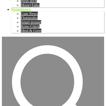
Wein doch
MoneyTalks
Promotionen
Gute News
Flugmodus
Smart gespart
Reise-Glück
Meat & Greet