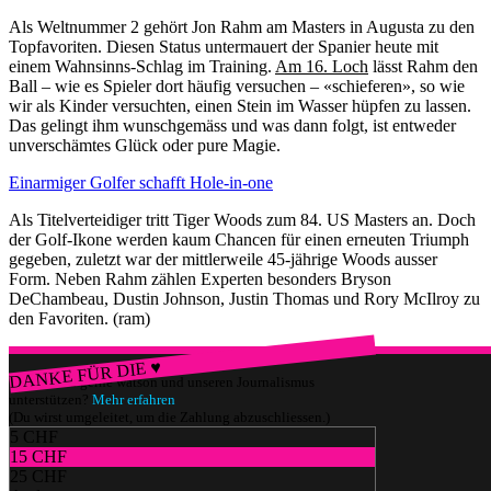
Als Weltnummer 2 gehört Jon Rahm am Masters in Augusta zu den
Topfavoriten. Diesen Status untermauert der Spanier heute mit
einem Wahnsinns-Schlag im Training.
Am 16. Loch
lässt Rahm den
Ball – wie es Spieler dort häufig versuchen – «schieferen», so wie
wir als Kinder versuchten, einen Stein im Wasser hüpfen zu lassen.
Das gelingt ihm wunschgemäss und was dann folgt, ist entweder
unverschämtes Glück oder pure Magie.
Einarmiger Golfer schafft Hole-in-one
Als Titelverteidiger tritt Tiger Woods zum 84. US Masters an. Doch
der Golf-Ikone werden kaum Chancen für einen erneuten Triumph
gegeben, zuletzt war der mittlerweile 45-jährige Woods ausser
Form. Neben Rahm zählen Experten besonders Bryson
DeChambeau, Dustin Johnson, Justin Thomas und Rory McIlroy zu
den Favoriten. (ram)
DANKE FÜR DIE ♥
Würdest du gerne watson und unseren Journalismus
unterstützen?
Mehr erfahren
(Du wirst umgeleitet, um die Zahlung abzuschliessen.)
5 CHF
15 CHF
25 CHF