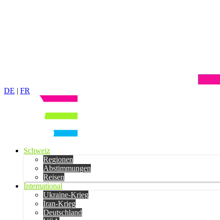
DE
|
FR
Schweiz
Regionen
Abstimmungen
Reisen
International
Ukraine-Krieg
Iran-Krieg
Deutschland