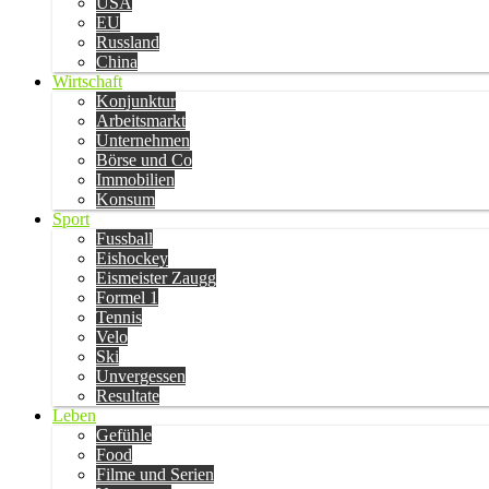
USA
EU
Russland
China
Wirtschaft
Konjunktur
Arbeitsmarkt
Unternehmen
Börse und Co
Immobilien
Konsum
Sport
Fussball
Eishockey
Eismeister Zaugg
Formel 1
Tennis
Velo
Ski
Unvergessen
Resultate
Leben
Gefühle
Food
Filme und Serien