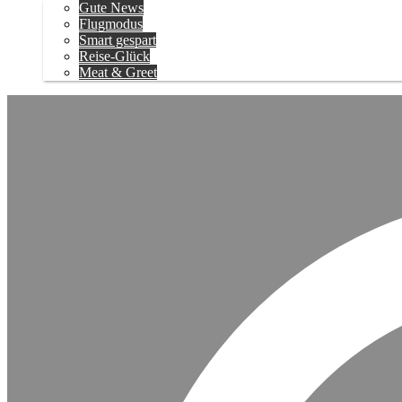
Gute News
Flugmodus
Smart gespart
Reise-Glück
Meat & Greet