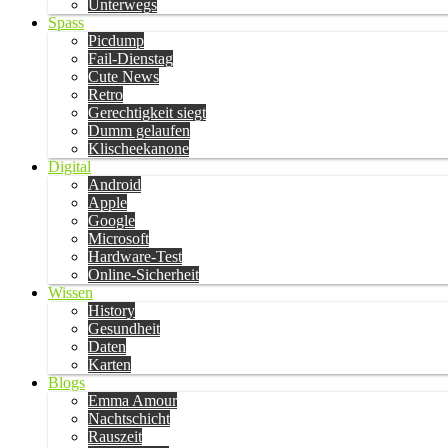
Unterwegs
Spass
Picdump
Fail-Dienstag
Cute News
Retro
Gerechtigkeit siegt
Dumm gelaufen
Klischeekanone
Digital
Android
Apple
Google
Microsoft
Hardware-Test
Online-Sicherheit
Wissen
History
Gesundheit
Daten
Karten
Blogs
Emma Amour
Nachtschicht
Rauszeit