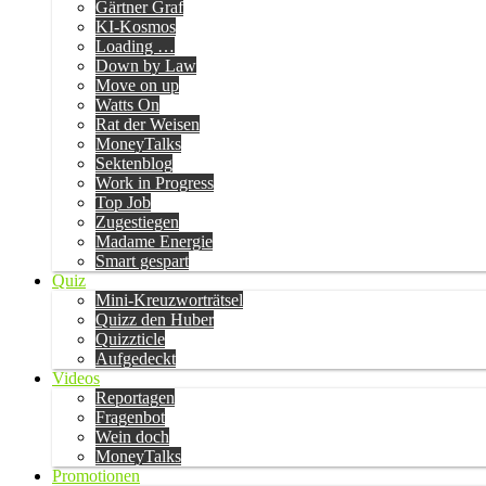
Gärtner Graf
KI-Kosmos
Loading …
Down by Law
Move on up
Watts On
Rat der Weisen
MoneyTalks
Sektenblog
Work in Progress
Top Job
Zugestiegen
Madame Energie
Smart gespart
Quiz
Mini-Kreuzworträtsel
Quizz den Huber
Quizzticle
Aufgedeckt
Videos
Reportagen
Fragenbot
Wein doch
MoneyTalks
Promotionen