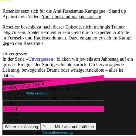
Rosenior setzt sich für die Anti-Rassismus-Kampagne «Stand up
Against» ein.
Video:
YouTube/standupagainstracism
Rosenior beschliesst nach dieser Episode, nicht mehr als Trainer
tätig zu sein. Später verdient er sein Geld durch Experten-Auftritte
in Fernseh- und Radiosendungen. Dazu engagiert er sich im Kampf
gegen den Rassismus.
Unvergessen
In der Serie «
Unvergessen
» blicken wir jeweils am Jahrestag auf ein
grosses Ereignis der Sportgeschichte zurück: Ob hervorragende
Leistung, bewegendes Drama oder witzige Anekdote – alles ist
dabei.
DANKE FÜR DIE ♥
Würdest du gerne watson und unseren Journalismus
unterstützen?
Mehr erfahren
(Du wirst umgeleitet, um die Zahlung abzuschliessen.)
5 CHF
15 CHF
25 CHF
Anderer
Weiter zur Zahlung
Mit Twint unterstützen
Oder unterstütze uns per
Banküberweisung
.