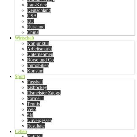
Iran-Krieg
Deutschland
USA
EU
Russland
China
Wirtschaft
Konjunktur
Arbeitsmarkt
Unternehmen
Börse und Co
Immobilien
Konsum
Sport
Fussball
Eishockey
Eismeister Zaugg
Formel 1
Tennis
Velo
Ski
Unvergessen
Resultate
Leben
Gefühle