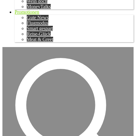
Wein doch
MoneyTalks
Promotionen
Gute News
Flugmodus
Smart gespart
Reise-Glück
Meat & Greet