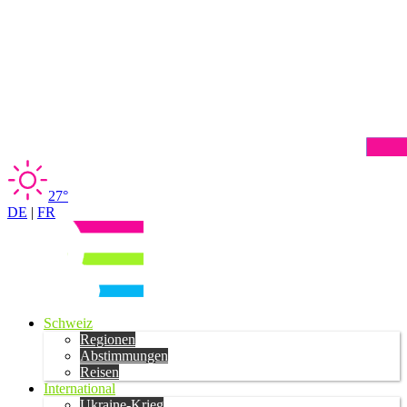
27°
DE
|
FR
Schweiz
Regionen
Abstimmungen
Reisen
International
Ukraine-Krieg