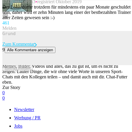
17.05.2022 09:53
registriert Oktober 2019
Beitrag melden
Der Lohn dürfte trotzdem für mindestens ein paar Monate geschuldet
sein, daher wird er zehn Minuten lang einer der bestbezahlten Trainer
aller Zeiten gewesen sein :-)
46
1
Melden
Zum Kommentar
9
Alle Kommentare anzeigen
Das ist definitiv die beste Art, ein Glace zu essen
Was du hier findest? Aussergewöhnliche Tore, kuriose Szenen,
Memes, Bilder, Videos und alles, das zu gut ist, um es nicht zu
Beitrag melden
zeigen. Lauter Dinge, die wir ohne viele Worte in unseren Sport-
Chats mit den Kollegen teilen – und damit auch mit dir. Chat-Futter
eben.
Zur Story
0
0
Newsletter
Werbung / PR
Jobs