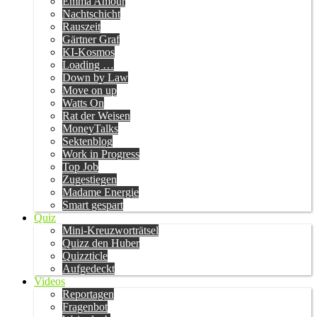
Emma Amour
Nachtschicht
Rauszeit
Gärtner Graf
KI-Kosmos
Loading …
Down by Law
Move on up
Watts On
Rat der Weisen
MoneyTalks
Sektenblog
Work in Progress
Top Job
Zugestiegen
Madame Energie
Smart gespart
Quiz
Mini-Kreuzworträtsel
Quizz den Huber
Quizzticle
Aufgedeckt
Videos
Reportagen
Fragenbot