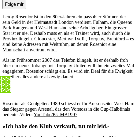
Folge mir
Leroy Rosenior ist in den 80er-Jahren ein passabler Stürmer, der
sein Geld in der Heimatstadt London verdient. Fulham, die Queens
Park Rangers und West Ham sind seine Arbeitgeber. Ein grosser
Star ist er nie. Deshalb muss er, als er Trainer wird, auch durch die
Provinz tingeln. Gloucester, Merthyr Tydfil, Torquay, Brentford – es
sind keine Adressen mit Weltruhm, an denen Rosenior eine
Mannschaft anvertraut wird.
Als im Frühsommer 2007 das Telefon klingelt, ist er deshalb froh
über ein neues Jobangebot. Torquay United will ihn ein zweites Mal
engagieren, Rosenior schlägt ein. Es wird ein Deal für die Ewigkeit
– weil er alles andere als ewig dauert.
Rosenior als Goalgetter: 1989 schiesst er für Aussenseiter West Ham
das Siegtor gegen Arsenal, das
den Vorstoss in die Cup-Halbfinals
bedeutet.
Video:
YouTube/KUMB1997
«Ich habe den Klub verkauft, tut mir leid»