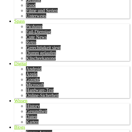
Food
Filme und Serien
Unterwegs
Spass
Picdump
Fail-Dienstag
Cute News
Retro
Gerechtigkeit siegt
Dumm gelaufen
Klischeekanone
Digital
Android
Apple
Google
Microsoft
Hardware-Test
Online-Sicherheit
Wissen
History
Gesundheit
Daten
Karten
Blogs