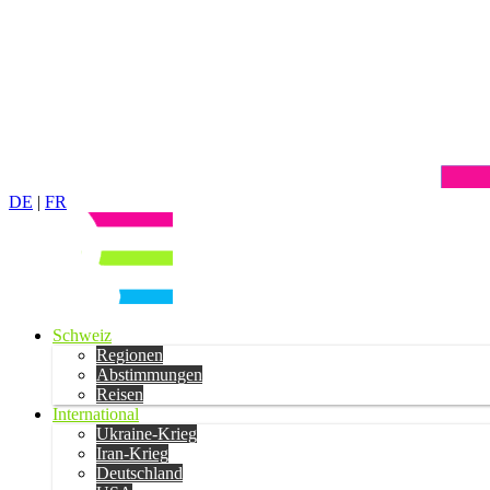
DE
|
FR
Schweiz
Regionen
Abstimmungen
Reisen
International
Ukraine-Krieg
Iran-Krieg
Deutschland