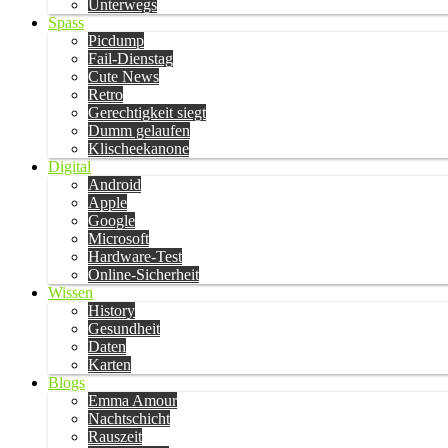
Unterwegs
Spass
Picdump
Fail-Dienstag
Cute News
Retro
Gerechtigkeit siegt
Dumm gelaufen
Klischeekanone
Digital
Android
Apple
Google
Microsoft
Hardware-Test
Online-Sicherheit
Wissen
History
Gesundheit
Daten
Karten
Blogs
Emma Amour
Nachtschicht
Rauszeit