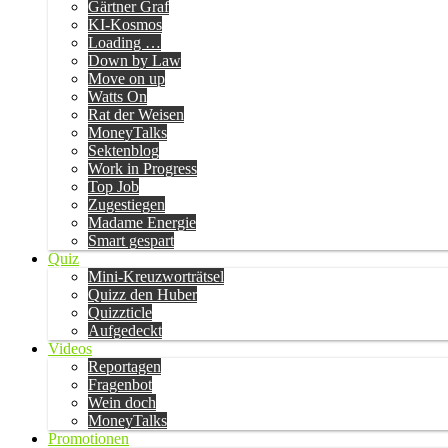
Gärtner Graf
KI-Kosmos
Loading …
Down by Law
Move on up
Watts On
Rat der Weisen
MoneyTalks
Sektenblog
Work in Progress
Top Job
Zugestiegen
Madame Energie
Smart gespart
Quiz
Mini-Kreuzworträtsel
Quizz den Huber
Quizzticle
Aufgedeckt
Videos
Reportagen
Fragenbot
Wein doch
MoneyTalks
Promotionen