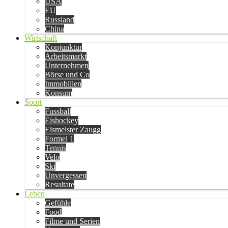
USA
EU
Russland
China
Wirtschaft
Konjunktur
Arbeitsmarkt
Unternehmen
Börse und Co
Immobilien
Konsum
Sport
Fussball
Eishockey
Eismeister Zaugg
Formel 1
Tennis
Velo
Ski
Unvergessen
Resultate
Leben
Gefühle
Food
Filme und Serien