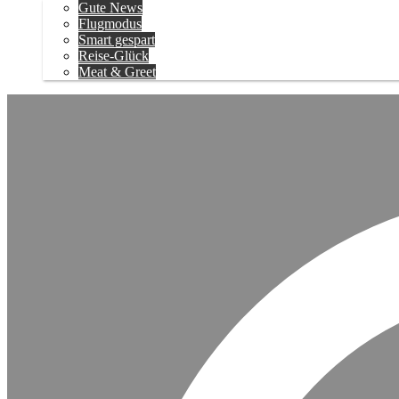
Gute News
Flugmodus
Smart gespart
Reise-Glück
Meat & Greet