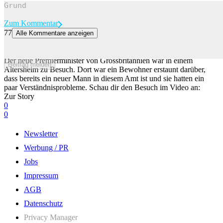
Zum Kommentar
77
Alle Kommentare anzeigen
«Schon wieder ein neuer Premierminister?» – Andy Burnham
besucht ein Altersheim
Der neue Premierminister von Grossbritannien war in einem
Beitrag melden
Altersheim zu Besuch. Dort war ein Bewohner erstaunt darüber,
dass bereits ein neuer Mann in diesem Amt ist und sie hatten ein
paar Verständnisprobleme. Schau dir den Besuch im Video an:
Zur Story
0
0
Newsletter
Werbung / PR
Jobs
Impressum
AGB
Datenschutz
Privacy Manager