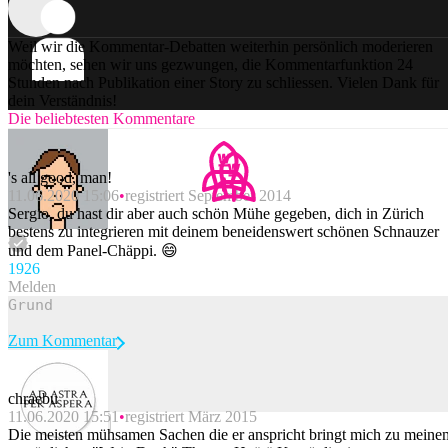
Weil wir die Kommentar-Debatten weiterhin persönlich moderieren
möchten, sehen wir uns gezwungen, die Kommentarfunktion 24
Stunden nach Publikation einer Story zu schliessen. Vielen Dank für
dein Verständnis!
Die beliebtesten Kommentare
's all good, man!
11.06.2020 15:06
registriert September 2014
Sergio, du hast dir aber auch schön Mühe gegeben, dich in Zürich
bestens zu integrieren mit deinem beneidenswert schönen Schnauzer
und dem Panel-Chäppi. 😄
192
6
Melden
Zum Kommentar
chraebu
11.06.2020 15:51
registriert März 2015
Beitrag melden
Die meisten mühsamen Sachen die er anspricht bringt mich zu meine