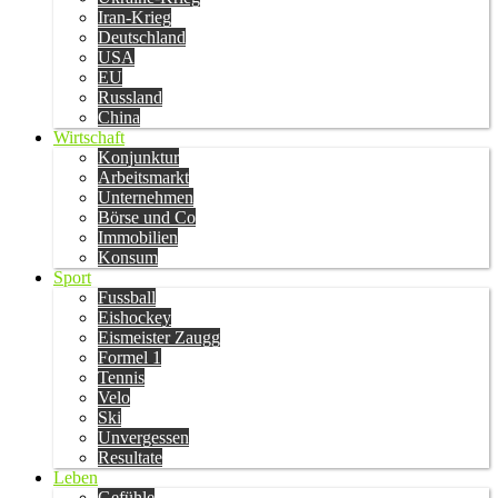
Iran-Krieg
Deutschland
USA
EU
Russland
China
Wirtschaft
Konjunktur
Arbeitsmarkt
Unternehmen
Börse und Co
Immobilien
Konsum
Sport
Fussball
Eishockey
Eismeister Zaugg
Formel 1
Tennis
Velo
Ski
Unvergessen
Resultate
Leben
Gefühle