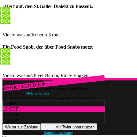
«Hört auf, den St.Galler Dialekt zu hassen!»
Video: watson/Roberto Krone
Ein Food Snob, der über Food Snobs motzt
Video: watson/Oliver Baroni, Emily Engkent
DANKE FÜR DIE ♥
Würdest du gerne watson und unseren Journalismus
unterstützen?
Mehr erfahren
(Du wirst umgeleitet, um die Zahlung abzuschliessen.)
5 CHF
15 CHF
25 CHF
Anderer
Weiter zur Zahlung
Mit Twint unterstützen
Oder unterstütze uns per
Banküberweisung
.