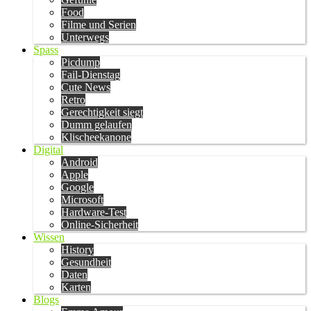
Food
Filme und Serien
Unterwegs
Spass
Picdump
Fail-Dienstag
Cute News
Retro
Gerechtigkeit siegt
Dumm gelaufen
Klischeekanone
Digital
Android
Apple
Google
Microsoft
Hardware-Test
Online-Sicherheit
Wissen
History
Gesundheit
Daten
Karten
Blogs