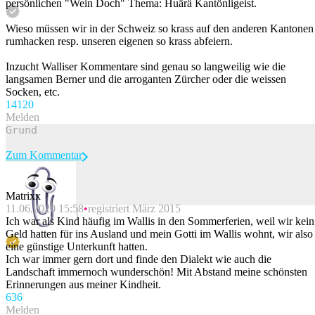
persönlichen "Wein Doch" Thema: Huärä Kantönligeist.
Wieso müssen wir in der Schweiz so krass auf den anderen Kantonen
rumhacken resp. unseren eigenen so krass abfeiern.
Inzucht Walliser Kommentare sind genau so langweilig wie die
langsamen Berner und die arroganten Zürcher oder die weissen
Socken, etc.
141
20
Melden
Zum Kommentar
Matrixx
11.06.2020 15:58
registriert März 2015
Beitrag melden
Ich war als Kind häufig im Wallis in den Sommerferien, weil wir kein
Geld hatten für ins Ausland und mein Gotti im Wallis wohnt, wir also
eine günstige Unterkunft hatten.
Ich war immer gern dort und finde den Dialekt wie auch die
Landschaft immernoch wunderschön! Mit Abstand meine schönsten
Erinnerungen aus meiner Kindheit.
63
6
Melden