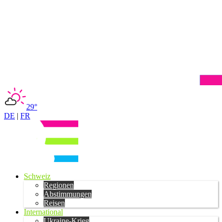
29°
DE
|
FR
Schweiz
Regionen
Abstimmungen
Reisen
International
Ukraine-Krieg