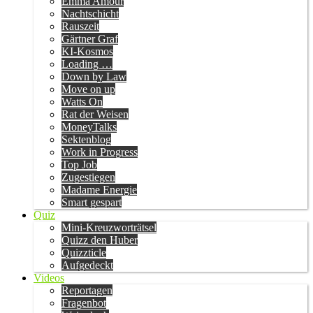
Emma Amour
Nachtschicht
Rauszeit
Gärtner Graf
KI-Kosmos
Loading …
Down by Law
Move on up
Watts On
Rat der Weisen
MoneyTalks
Sektenblog
Work in Progress
Top Job
Zugestiegen
Madame Energie
Smart gespart
Quiz
Mini-Kreuzworträtsel
Quizz den Huber
Quizzticle
Aufgedeckt
Videos
Reportagen
Fragenbot