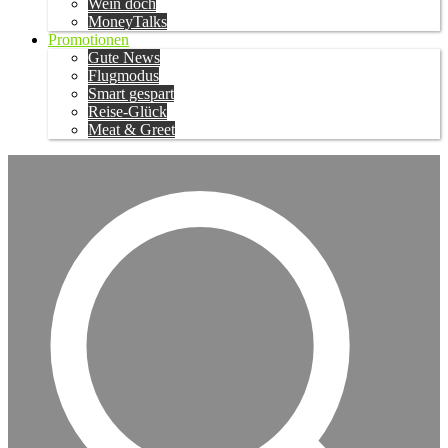
Wein doch
MoneyTalks
Promotionen
Gute News
Flugmodus
Smart gespart
Reise-Glück
Meat & Greet