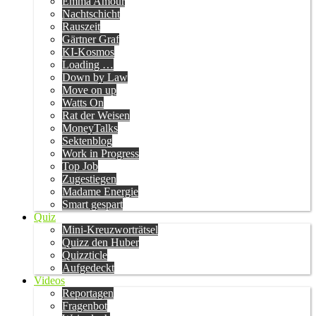
Emma Amour
Nachtschicht
Rauszeit
Gärtner Graf
KI-Kosmos
Loading …
Down by Law
Move on up
Watts On
Rat der Weisen
MoneyTalks
Sektenblog
Work in Progress
Top Job
Zugestiegen
Madame Energie
Smart gespart
Quiz
Mini-Kreuzworträtsel
Quizz den Huber
Quizzticle
Aufgedeckt
Videos
Reportagen
Fragenbot