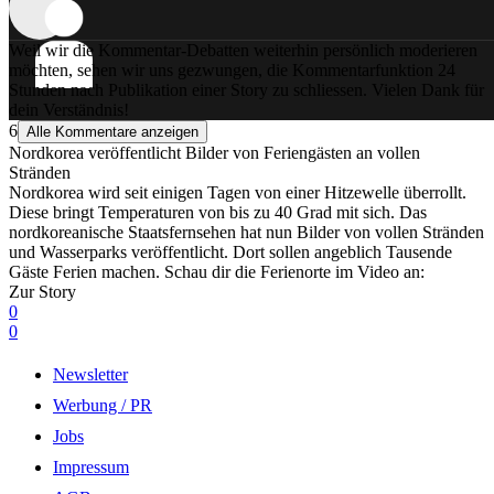
Weil wir die Kommentar-Debatten weiterhin persönlich moderieren
möchten, sehen wir uns gezwungen, die Kommentarfunktion 24
Stunden nach Publikation einer Story zu schliessen. Vielen Dank für
dein Verständnis!
6
Alle Kommentare anzeigen
Nordkorea veröffentlicht Bilder von Feriengästen an vollen
Stränden
Nordkorea wird seit einigen Tagen von einer Hitzewelle überrollt.
Diese bringt Temperaturen von bis zu 40 Grad mit sich. Das
nordkoreanische Staatsfernsehen hat nun Bilder von vollen Stränden
und Wasserparks veröffentlicht. Dort sollen angeblich Tausende
Gäste Ferien machen. Schau dir die Ferienorte im Video an:
Zur Story
0
0
Newsletter
Werbung / PR
Jobs
Impressum