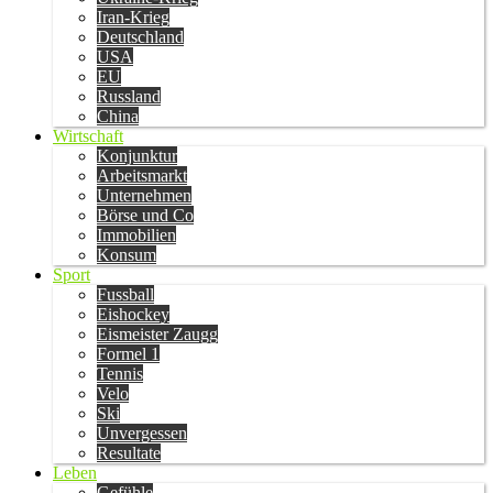
Iran-Krieg
Deutschland
USA
EU
Russland
China
Wirtschaft
Konjunktur
Arbeitsmarkt
Unternehmen
Börse und Co
Immobilien
Konsum
Sport
Fussball
Eishockey
Eismeister Zaugg
Formel 1
Tennis
Velo
Ski
Unvergessen
Resultate
Leben
Gefühle