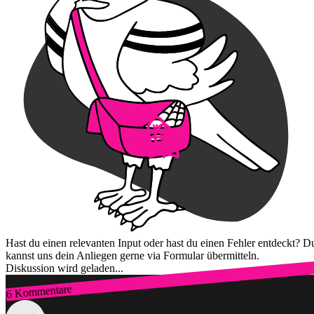
Hast du einen relevanten Input oder hast du einen Fehler entdeckt? D
kannst uns dein Anliegen gerne via Formular übermitteln.
Diskussion wird geladen...
6 Kommentare
Zum Login