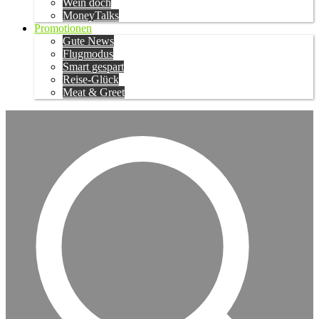
Wein doch
MoneyTalks
Promotionen
Gute News
Flugmodus
Smart gespart
Reise-Glück
Meat & Greet