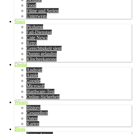
Food
Filme und Serien
Unterwegs
Spass
Picdump
Fail-Dienstag
Cute News
Retro
Gerechtigkeit siegt
Dumm gelaufen
Klischeekanone
Digital
Android
Apple
Google
Microsoft
Hardware-Test
Online-Sicherheit
Wissen
History
Gesundheit
Daten
Karten
Blogs