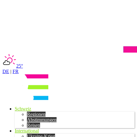
25°
DE
|
FR
Schweiz
Regionen
Abstimmungen
Reisen
International
Ukraine-Krieg