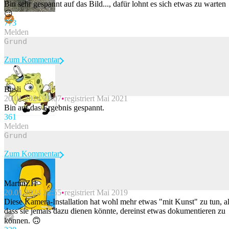
Bin sehr gespannt auf das Bild..., dafür lohnt es sich etwas zu warten
😏
77
3
Melden
Zum Kommentar
Busli
20.01.2024 23:07
registriert Mai 2021
Beitrag melden
Bin auf das Ergebnis gespannt.
36
1
Melden
Zum Kommentar
MartinZH
20.01.2024 22:55
registriert Mai 2019
Beitrag melden
Diese Kamera-Installation hat wohl mehr etwas "mit Kunst" zu tun, a
dass sie jemals dazu dienen könnte, dereinst etwas dokumentieren zu
können. 🙃