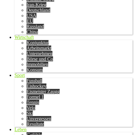
Iran-Krieg
Deutschland
USA
EU
Russland
China
Wirtschaft
Konjunktur
Arbeitsmarkt
Unternehmen
Börse und Co
Immobilien
Konsum
Sport
Fussball
Eishockey
Eismeister Zaugg
Formel 1
Tennis
Velo
Ski
Unvergessen
Resultate
Leben
Gefühle