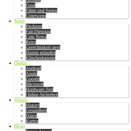
Food
Filme und Serien
Unterwegs
Spass
Picdump
Fail-Dienstag
Cute News
Retro
Gerechtigkeit siegt
Dumm gelaufen
Klischeekanone
Digital
Android
Apple
Google
Microsoft
Hardware-Test
Online-Sicherheit
Wissen
History
Gesundheit
Daten
Karten
Blogs