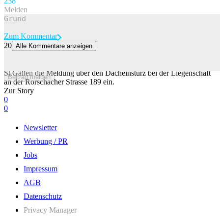
23
8
Melden
Zum Kommentar
20
Alle Kommentare anzeigen
St.Gallen: Dachstuhl stürzt ein – Grosseinsatz dauert an
Am Samstagabend, kurz nach 20.45 Uhr, ging bei der Stadtpolizei
St.Gallen die Meldung über den Dacheinsturz bei der Liegenschaft
Beitrag melden
an der Rorschacher Strasse 189 ein.
Zur Story
0
0
Newsletter
Werbung / PR
Jobs
Impressum
AGB
Datenschutz
Privacy Manager