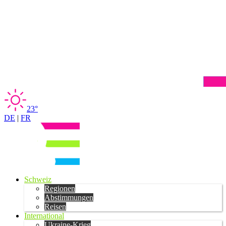
23°
DE
|
FR
Schweiz
Regionen
Abstimmungen
Reisen
International
Ukraine-Krieg