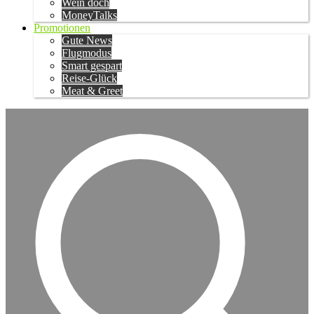
Wein doch
MoneyTalks
Promotionen
Gute News
Flugmodus
Smart gespart
Reise-Glück
Meat & Greet