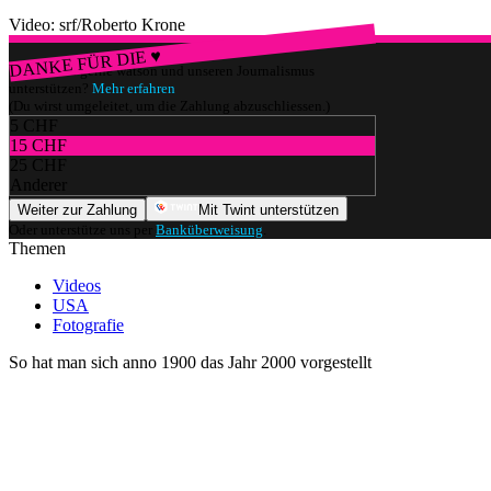
Video: srf/Roberto Krone
DANKE FÜR DIE ♥
Würdest du gerne watson und unseren Journalismus
unterstützen?
Mehr erfahren
(Du wirst umgeleitet, um die Zahlung abzuschliessen.)
5 CHF
15 CHF
25 CHF
Anderer
Weiter zur Zahlung
Mit Twint unterstützen
Oder unterstütze uns per
Banküberweisung
.
Themen
Videos
USA
Fotografie
So hat man sich anno 1900 das Jahr 2000 vorgestellt