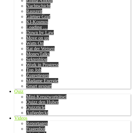
Emma Amour
Nachtschicht
Rauszeit
Gärtner Graf
KI-Kosmos
Loading …
Down by Law
Move on up
Watts On
Rat der Weisen
MoneyTalks
Sektenblog
Work in Progress
Top Job
Zugestiegen
Madame Energie
Smart gespart
Quiz
Mini-Kreuzworträtsel
Quizz den Huber
Quizzticle
Aufgedeckt
Videos
Reportagen
Fragenbot