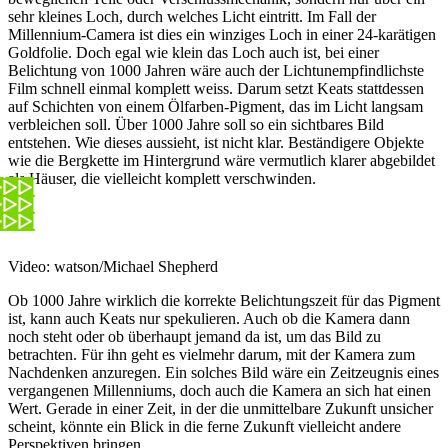
sehr kleines Loch, durch welches Licht eintritt. Im Fall der
Millennium-Camera ist dies ein winziges Loch in einer 24-karätigen
Goldfolie. Doch egal wie klein das Loch auch ist, bei einer
Belichtung von 1000 Jahren wäre auch der Lichtunempfindlichste
Film schnell einmal komplett weiss. Darum setzt Keats stattdessen
auf Schichten von einem Ölfarben-Pigment, das im Licht langsam
verbleichen soll. Über 1000 Jahre soll so ein sichtbares Bild
entstehen. Wie dieses aussieht, ist nicht klar. Beständigere Objekte
wie die Bergkette im Hintergrund wäre vermutlich klarer abgebildet
als Häuser, die vielleicht komplett verschwinden.
Video: watson/Michael Shepherd
Ob 1000 Jahre wirklich die korrekte Belichtungszeit für das Pigment
ist, kann auch Keats nur spekulieren. Auch ob die Kamera dann
noch steht oder ob überhaupt jemand da ist, um das Bild zu
betrachten. Für ihn geht es vielmehr darum, mit der Kamera zum
Nachdenken anzuregen. Ein solches Bild wäre ein Zeitzeugnis eines
vergangenen Millenniums, doch auch die Kamera an sich hat einen
Wert. Gerade in einer Zeit, in der die unmittelbare Zukunft unsicher
scheint, könnte ein Blick in die ferne Zukunft vielleicht andere
Perspektiven bringen.