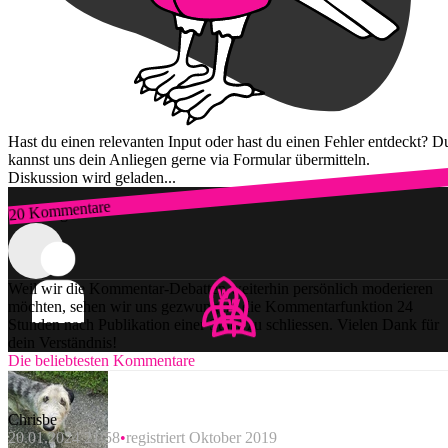
Hast du einen relevanten Input oder hast du einen Fehler entdeckt? D
kannst uns dein Anliegen gerne via Formular übermitteln.
Diskussion wird geladen...
20 Kommentare
Zum Login
Weil wir die Kommentar-Debatten weiterhin persönlich moderieren
möchten, sehen wir uns gezwungen, die Kommentarfunktion 24
Stunden nach Publikation einer Story zu schliessen. Vielen Dank für
dein Verständnis!
Die beliebtesten Kommentare
Chrisbe
20.01.2024 21:58
registriert Oktober 2019