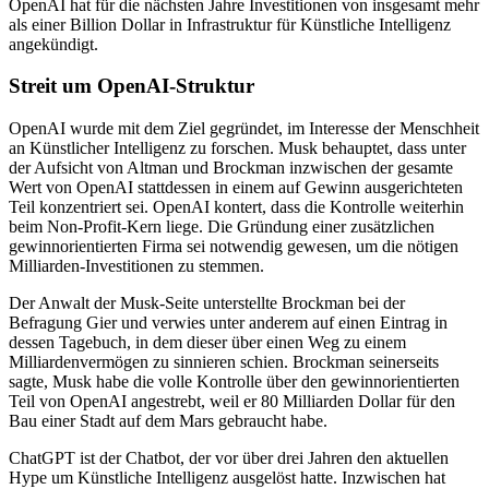
OpenAI hat für die nächsten Jahre Investitionen von insgesamt mehr
als einer Billion Dollar in Infrastruktur für Künstliche Intelligenz
angekündigt.
Streit um OpenAI-Struktur
OpenAI wurde mit dem Ziel gegründet, im Interesse der Menschheit
an Künstlicher Intelligenz zu forschen. Musk behauptet, dass unter
der Aufsicht von Altman und Brockman inzwischen der gesamte
Wert von OpenAI stattdessen in einem auf Gewinn ausgerichteten
Teil konzentriert sei. OpenAI kontert, dass die Kontrolle weiterhin
beim Non-Profit-Kern liege. Die Gründung einer zusätzlichen
gewinnorientierten Firma sei notwendig gewesen, um die nötigen
Milliarden-Investitionen zu stemmen.
Der Anwalt der Musk-Seite unterstellte Brockman bei der
Befragung Gier und verwies unter anderem auf einen Eintrag in
dessen Tagebuch, in dem dieser über einen Weg zu einem
Milliardenvermögen zu sinnieren schien. Brockman seinerseits
sagte, Musk habe die volle Kontrolle über den gewinnorientierten
Teil von OpenAI angestrebt, weil er 80 Milliarden Dollar für den
Bau einer Stadt auf dem Mars gebraucht habe.
ChatGPT ist der Chatbot, der vor über drei Jahren den aktuellen
Hype um Künstliche Intelligenz ausgelöst hatte. Inzwischen hat