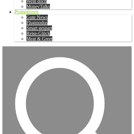
Wein doch
MoneyTalks
Promotionen
Gute News
Flugmodus
Smart gespart
Reise-Glück
Meat & Greet