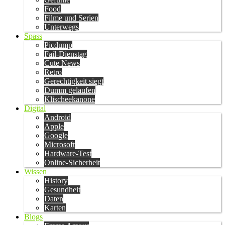
Food
Filme und Serien
Unterwegs
Spass
Picdump
Fail-Dienstag
Cute News
Retro
Gerechtigkeit siegt
Dumm gelaufen
Klischeekanone
Digital
Android
Apple
Google
Microsoft
Hardware-Test
Online-Sicherheit
Wissen
History
Gesundheit
Daten
Karten
Blogs