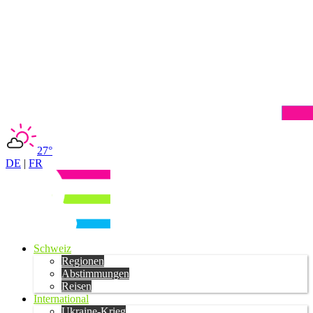
27°
DE
|
FR
Schweiz
Regionen
Abstimmungen
Reisen
International
Ukraine-Krieg