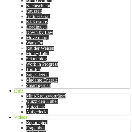
Emma Amour
Nachtschicht
Rauszeit
Gärtner Graf
KI-Kosmos
Loading …
Down by Law
Move on up
Watts On
Rat der Weisen
MoneyTalks
Sektenblog
Work in Progress
Top Job
Zugestiegen
Madame Energie
Smart gespart
Quiz
Mini-Kreuzworträtsel
Quizz den Huber
Quizzticle
Aufgedeckt
Videos
Reportagen
Fragenbot