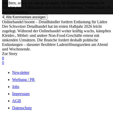
möchten, sehen wir uns gezwungen, die Kommentarfunktion 24
Stunden nach Publikation einer Story zu schliessen. Vielen Dank für
dein Verständnis!
4
Alle Kommentare anzeigen
Onlinehandel boomt – Detailhändler fordern Entlastung für Läden
Der Schweizer Detailhandel hat im ersten Halbjahr 2026 leicht
zugelegt. Während der Onlinehandel weiter kräftig wuchs, kämpften
Kleider-, Möbel- und andere Non-Food-Geschäfte erneut mit
sinkenden Umsätzen. Die Branche fordert deshalb politische
Entlastungen – darunter flexiblere Ladenöffnungszeiten am Abend
und Wochenende.
Zur Story
0
0
Newsletter
Werbung / PR
Jobs
Impressum
AGB
Datenschutz