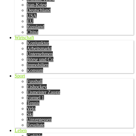
Iran-Krieg
Deutschland
USA
EU
Russland
China
Wirtschaft
Konjunktur
Arbeitsmarkt
Unternehmen
Börse und Co
Immobilien
Konsum
Sport
Fussball
Eishockey
Eismeister Zaugg
Formel 1
Tennis
Velo
Ski
Unvergessen
Resultate
Leben
Gefühle