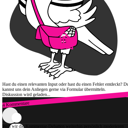
Hast du einen relevanten Input oder hast du einen Fehler entdeckt? D
kannst uns dein Anliegen gerne via Formular übermitteln.
Diskussion wird geladen...
4 Kommentare
Zum Login
Weil wir die Kommentar-Debatten weiterhin persönlich moderieren