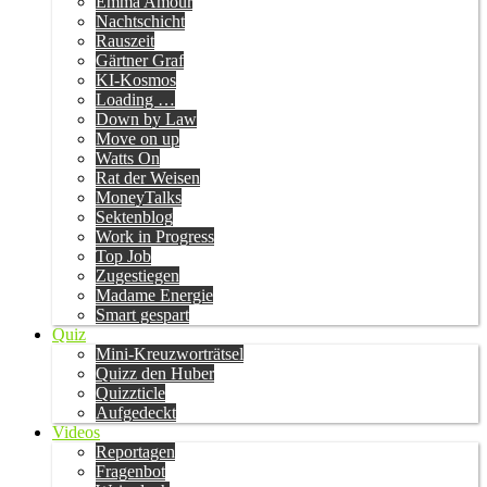
Emma Amour
Nachtschicht
Rauszeit
Gärtner Graf
KI-Kosmos
Loading …
Down by Law
Move on up
Watts On
Rat der Weisen
MoneyTalks
Sektenblog
Work in Progress
Top Job
Zugestiegen
Madame Energie
Smart gespart
Quiz
Mini-Kreuzworträtsel
Quizz den Huber
Quizzticle
Aufgedeckt
Videos
Reportagen
Fragenbot