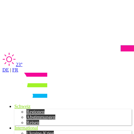
23°
DE
|
FR
Schweiz
Regionen
Abstimmungen
Reisen
International
Ukraine-Krieg