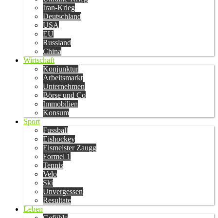
Iran-Krieg
Deutschland
USA
EU
Russland
China
Wirtschaft
Konjunktur
Arbeitsmarkt
Unternehmen
Börse und Co
Immobilien
Konsum
Sport
Fussball
Eishockey
Eismeister Zaugg
Formel 1
Tennis
Velo
Ski
Unvergessen
Resultate
Leben
Gefühle