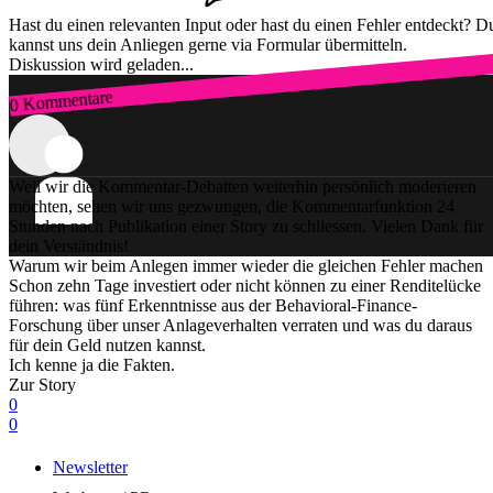
Hast du einen relevanten Input oder hast du einen Fehler entdeckt? D
kannst uns dein Anliegen gerne via Formular übermitteln.
Diskussion wird geladen...
0 Kommentare
Zum Login
Weil wir die Kommentar-Debatten weiterhin persönlich moderieren
möchten, sehen wir uns gezwungen, die Kommentarfunktion 24
Stunden nach Publikation einer Story zu schliessen. Vielen Dank für
dein Verständnis!
Warum wir beim Anlegen immer wieder die gleichen Fehler machen
Schon zehn Tage investiert oder nicht können zu einer Renditelücke
führen: was fünf Erkenntnisse aus der Behavioral-Finance-
Forschung über unser Anlageverhalten verraten und was du daraus
für dein Geld nutzen kannst.
Ich kenne ja die Fakten.
Zur Story
0
0
Newsletter