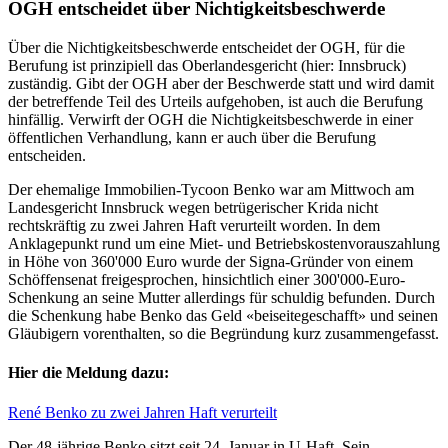
OGH entscheidet über Nichtigkeitsbeschwerde
Über die Nichtigkeitsbeschwerde entscheidet der OGH, für die
Berufung ist prinzipiell das Oberlandesgericht (hier: Innsbruck)
zuständig. Gibt der OGH aber der Beschwerde statt und wird damit
der betreffende Teil des Urteils aufgehoben, ist auch die Berufung
hinfällig. Verwirft der OGH die Nichtigkeitsbeschwerde in einer
öffentlichen Verhandlung, kann er auch über die Berufung
entscheiden.
Der ehemalige Immobilien-Tycoon Benko war am Mittwoch am
Landesgericht Innsbruck wegen betrügerischer Krida nicht
rechtskräftig zu zwei Jahren Haft verurteilt worden. In dem
Anklagepunkt rund um eine Miet- und Betriebskostenvorauszahlung
in Höhe von 360'000 Euro wurde der Signa-Gründer von einem
Schöffensenat freigesprochen, hinsichtlich einer 300'000-Euro-
Schenkung an seine Mutter allerdings für schuldig befunden. Durch
die Schenkung habe Benko das Geld «beiseitegeschafft» und seinen
Gläubigern vorenthalten, so die Begründung kurz zusammengefasst.
Hier die Meldung dazu:
René Benko zu zwei Jahren Haft verurteilt
Der 48-jährige Benko sitzt seit 24. Januar in U-Haft. Sein