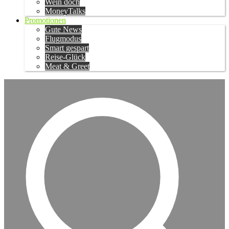
Wein doch
MoneyTalks
Promotionen
Gute News
Flugmodus
Smart gespart
Reise-Glück
Meat & Greet