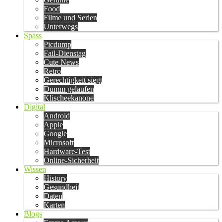
Food
Filme und Serien
Unterwegs
Spass
Picdump
Fail-Dienstag
Cute News
Retro
Gerechtigkeit siegt
Dumm gelaufen
Klischeekanone
Digital
Android
Apple
Google
Microsoft
Hardware-Test
Online-Sicherheit
Wissen
History
Gesundheit
Daten
Karten
Blogs