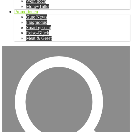
Wein doch
MoneyTalks
Promotionen
Gute News
Flugmodus
Smart gespart
Reise-Glück
Meat & Greet