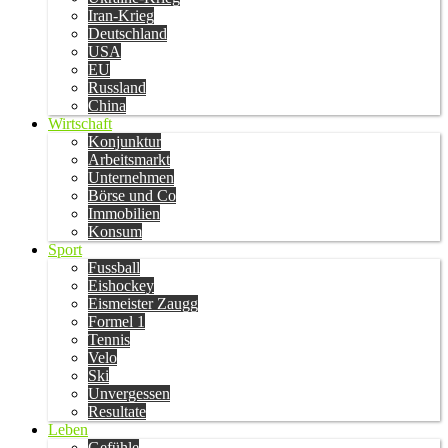
Iran-Krieg
Deutschland
USA
EU
Russland
China
Wirtschaft
Konjunktur
Arbeitsmarkt
Unternehmen
Börse und Co
Immobilien
Konsum
Sport
Fussball
Eishockey
Eismeister Zaugg
Formel 1
Tennis
Velo
Ski
Unvergessen
Resultate
Leben
Gefühle