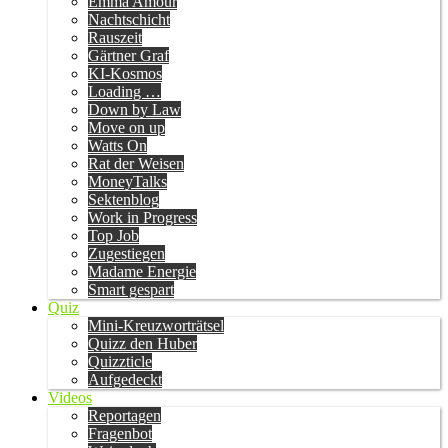
Emma Amour
Nachtschicht
Rauszeit
Gärtner Graf
KI-Kosmos
Loading …
Down by Law
Move on up
Watts On
Rat der Weisen
MoneyTalks
Sektenblog
Work in Progress
Top Job
Zugestiegen
Madame Energie
Smart gespart
Quiz
Mini-Kreuzworträtsel
Quizz den Huber
Quizzticle
Aufgedeckt
Videos
Reportagen
Fragenbot