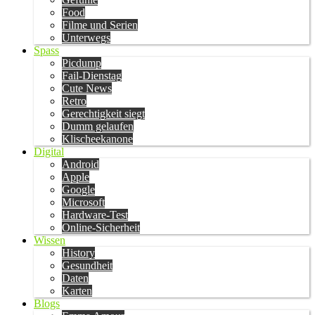
Food
Filme und Serien
Unterwegs
Spass
Picdump
Fail-Dienstag
Cute News
Retro
Gerechtigkeit siegt
Dumm gelaufen
Klischeekanone
Digital
Android
Apple
Google
Microsoft
Hardware-Test
Online-Sicherheit
Wissen
History
Gesundheit
Daten
Karten
Blogs