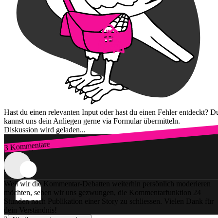
Hast du einen relevanten Input oder hast du einen Fehler entdeckt? D
kannst uns dein Anliegen gerne via Formular übermitteln.
Diskussion wird geladen...
3 Kommentare
Zum Login
Weil wir die Kommentar-Debatten weiterhin persönlich moderieren
möchten, sehen wir uns gezwungen, die Kommentarfunktion 24
Stunden nach Publikation einer Story zu schliessen. Vielen Dank für
dein Verständnis!