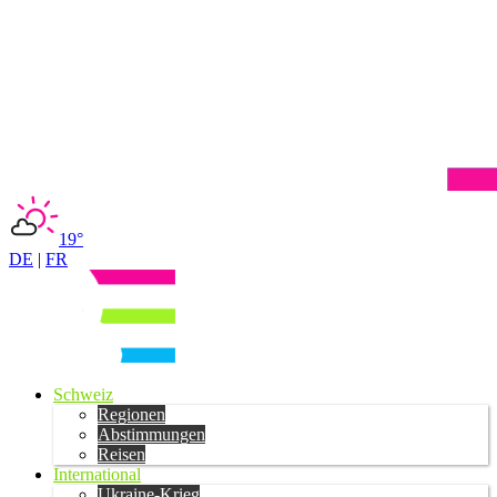
19°
DE
|
FR
Schweiz
Regionen
Abstimmungen
Reisen
International
Ukraine-Krieg