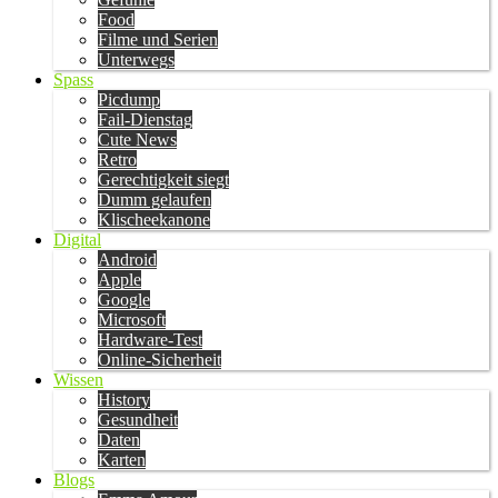
Food
Filme und Serien
Unterwegs
Spass
Picdump
Fail-Dienstag
Cute News
Retro
Gerechtigkeit siegt
Dumm gelaufen
Klischeekanone
Digital
Android
Apple
Google
Microsoft
Hardware-Test
Online-Sicherheit
Wissen
History
Gesundheit
Daten
Karten
Blogs