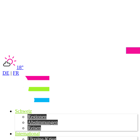
18°
DE
|
FR
Schweiz
Regionen
Abstimmungen
Reisen
International
Ukraine-Krieg