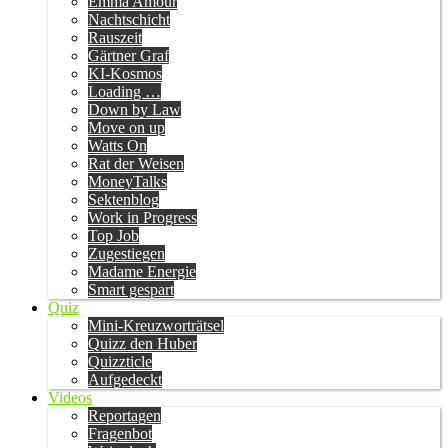
Emma Amour
Nachtschicht
Rauszeit
Gärtner Graf
KI-Kosmos
Loading …
Down by Law
Move on up
Watts On
Rat der Weisen
MoneyTalks
Sektenblog
Work in Progress
Top Job
Zugestiegen
Madame Energie
Smart gespart
Quiz
Mini-Kreuzworträtsel
Quizz den Huber
Quizzticle
Aufgedeckt
Videos
Reportagen
Fragenbot