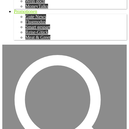
Wein doch
MoneyTalks
Promotionen
Gute News
Flugmodus
Smart gespart
Reise-Glück
Meat & Greet