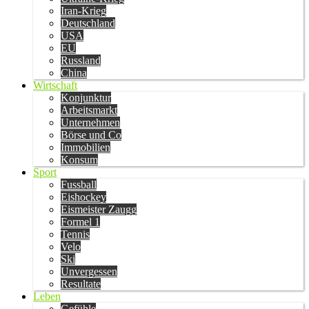
Iran-Krieg
Deutschland
USA
EU
Russland
China
Wirtschaft
Konjunktur
Arbeitsmarkt
Unternehmen
Börse und Co
Immobilien
Konsum
Sport
Fussball
Eishockey
Eismeister Zaugg
Formel 1
Tennis
Velo
Ski
Unvergessen
Resultate
Leben
Gefühle