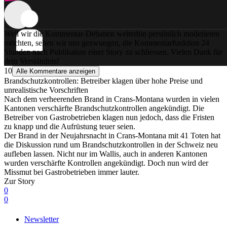
Weil wir die Kommentar-Debatten weiterhin persönlich moderieren
möchten, sehen wir uns gezwungen, die Kommentarfunktion 24
Stunden nach Publikation einer Story zu schliessen. Vielen Dank für
dein Verständnis!
10
Alle Kommentare anzeigen
Brandschutzkontrollen: Betreiber klagen über hohe Preise und
unrealistische Vorschriften
Nach dem verheerenden Brand in Crans-Montana wurden in vielen
Kantonen verschärfte Brandschutzkontrollen angekündigt. Die
Betreiber von Gastrobetrieben klagen nun jedoch, dass die Fristen
zu knapp und die Aufrüstung teuer seien.
Der Brand in der Neujahrsnacht in Crans-Montana mit 41 Toten hat
die Diskussion rund um Brandschutzkontrollen in der Schweiz neu
aufleben lassen. Nicht nur im Wallis, auch in anderen Kantonen
wurden verschärfte Kontrollen angekündigt. Doch nun wird der
Missmut bei Gastrobetrieben immer lauter.
Zur Story
0
0
Newsletter