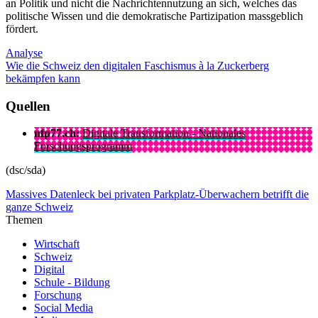
an Politik und nicht die Nachrichtennutzung an sich, welches das
politische Wissen und die demokratische Partizipation massgeblich
fördert.
Analyse
Wie die Schweiz den digitalen Faschismus à la Zuckerberg
bekämpfen kann
Quellen
nfp77.ch:
Digitale Transformation - Nationales
Forschungsprogramm
(dsc/sda)
Massives Datenleck bei privaten Parkplatz-Überwachern betrifft die
ganze Schweiz
Themen
Wirtschaft
Schweiz
Digital
Schule - Bildung
Forschung
Social Media