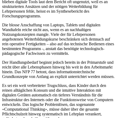
blieben digitale Tools laut dem Bericht oft ungenutzt, weil es an
strukturierten Ansätzen und der nötigen Weiterbildung für
Lehrpersonen fehle, heisst es im Synthesebericht des
Forschungsprogramms.
Die blosse Anschaffung von Laptops, Tablets und digitalen
Wandtafeln reiche nicht aus, wenn es an nachhaltigen
Nutzungskonzepten mangle. Viele der für Lehrpersonen
angebotenen Weiterbildungskurse beschränken sich demnach auf
rein operative Fertigkeiten – also auf das technische Bedienen eines
bestimmten Programms -, anstatt das benötigte technologisch-
pädagogische Fachwissen zu vermitteln.
Der Handlungsbedarf beginnt jedoch bereits in der Primarstufe und
reicht über alle Lebensphasen hinweg bis weit in den Arbeitsmarkt
hinein. Das NFP 77 betont, dass informationstechnische
Grundkonzepte von Anfang an explizit unterrichtet werden müssen.
Es sei ein weit verbreiteter Trugschluss, dass Kinder durch den
reinen alltäglichen Konsum und die intuitive Interaktion mit
digitalen Geräten automatisch ein tieferes Verständnis für die
Infrastruktur des Internets oder die Funktionsweise von Computern
entwickeln. Das logische Problemlösen, das sogenannte
«Computational Thinking», müsse daher über die gesamte
Pflichtschulzeit hinweg systematisch im Lehrplan verankert,