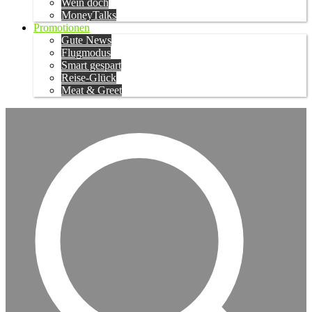
Wein doch
MoneyTalks
Promotionen
Gute News
Flugmodus
Smart gespart
Reise-Glück
Meat & Greet