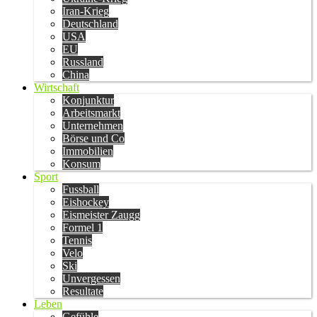
Iran-Krieg
Deutschland
USA
EU
Russland
China
Wirtschaft
Konjunktur
Arbeitsmarkt
Unternehmen
Börse und Co
Immobilien
Konsum
Sport
Fussball
Eishockey
Eismeister Zaugg
Formel 1
Tennis
Velo
Ski
Unvergessen
Resultate
Leben
Gefühle