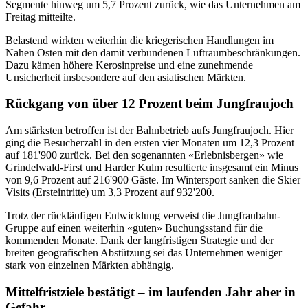
Segmente hinweg um 5,7 Prozent zurück, wie das Unternehmen am
Freitag mitteilte.
Belastend wirkten weiterhin die kriegerischen Handlungen im
Nahen Osten mit den damit verbundenen Luftraumbeschränkungen.
Dazu kämen höhere Kerosinpreise und eine zunehmende
Unsicherheit insbesondere auf den asiatischen Märkten.
Rückgang von über 12 Prozent beim Jungfraujoch
Am stärksten betroffen ist der Bahnbetrieb aufs Jungfraujoch. Hier
ging die Besucherzahl in den ersten vier Monaten um 12,3 Prozent
auf 181'900 zurück. Bei den sogenannten «Erlebnisbergen» wie
Grindelwald-First und Harder Kulm resultierte insgesamt ein Minus
von 9,6 Prozent auf 216'900 Gäste. Im Wintersport sanken die Skier
Visits (Ersteintritte) um 3,3 Prozent auf 932'200.
Trotz der rückläufigen Entwicklung verweist die Jungfraubahn-
Gruppe auf einen weiterhin «guten» Buchungsstand für die
kommenden Monate. Dank der langfristigen Strategie und der
breiten geografischen Abstützung sei das Unternehmen weniger
stark von einzelnen Märkten abhängig.
Mittelfristziele bestätigt – im laufenden Jahr aber in
Gefahr