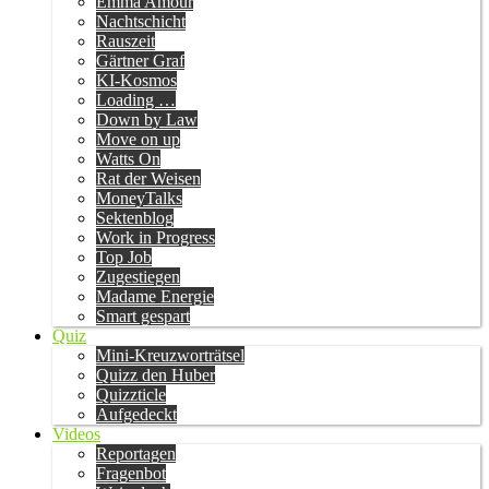
Emma Amour
Nachtschicht
Rauszeit
Gärtner Graf
KI-Kosmos
Loading …
Down by Law
Move on up
Watts On
Rat der Weisen
MoneyTalks
Sektenblog
Work in Progress
Top Job
Zugestiegen
Madame Energie
Smart gespart
Quiz
Mini-Kreuzworträtsel
Quizz den Huber
Quizzticle
Aufgedeckt
Videos
Reportagen
Fragenbot