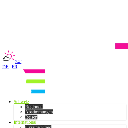
24°
DE
|
FR
Schweiz
Regionen
Abstimmungen
Reisen
International
Ukraine-Krieg