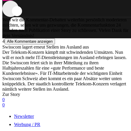
Weil wir die Kommentar-Debatten weiterhin persönlich moderieren
möchten, sehen wir uns gezwungen, die Kommentarfunktion 24
Stunden nach Publikation einer Story zu schliessen. Vielen Dank für
dein Verständnis!
4
Alle Kommentare anzeigen
Swisscom lagert erneut Stellen ins Ausland aus
Der Telekom-Konzern kämpft mit schwindenden Umsätzen. Nun
will er noch mehr IT-Dienstleistungen im Ausland erbringen lassen.
Die Swisscom feiert sich in ihrer Mitteilung zu ihren
Halbjahreszahlen für eine «gute Performance und beste
Kundenerlebnisse». Für IT-Mitarbeitende der wichtigsten Einheit
Swisscom Schweiz aber kommt es ein paar Absätze weiter unten
knüppeldick. Der staatlich kontrollierte Telekom-Konzern verlagert
nämlich weitere Stellen ins Ausland.
Zur Story
0
0
Newsletter
Werbung / PR