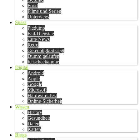
Food
Filme und Serien
Unterwegs
Spass
Picdump
Fail-Dienstag
Cute News
Retro
Gerechtigkeit siegt
Dumm gelaufen
Klischeekanone
Digital
Android
Apple
Google
Microsoft
Hardware-Test
Online-Sicherheit
Wissen
History
Gesundheit
Daten
Karten
Blogs