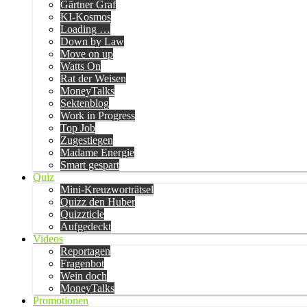
Gärtner Graf
KI-Kosmos
Loading …
Down by Law
Move on up
Watts On
Rat der Weisen
MoneyTalks
Sektenblog
Work in Progress
Top Job
Zugestiegen
Madame Energie
Smart gespart
Quiz
Mini-Kreuzworträtsel
Quizz den Huber
Quizzticle
Aufgedeckt
Videos
Reportagen
Fragenbot
Wein doch
MoneyTalks
Promotionen