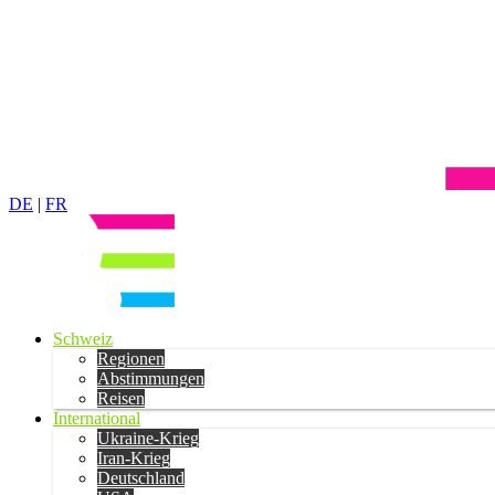
DE
|
FR
Schweiz
Regionen
Abstimmungen
Reisen
International
Ukraine-Krieg
Iran-Krieg
Deutschland