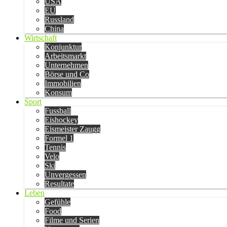
USA
EU
Russland
China
Wirtschaft
Konjunktur
Arbeitsmarkt
Unternehmen
Börse und Co
Immobilien
Konsum
Sport
Fussball
Eishockey
Eismeister Zaugg
Formel 1
Tennis
Velo
Ski
Unvergessen
Resultate
Leben
Gefühle
Food
Filme und Serien