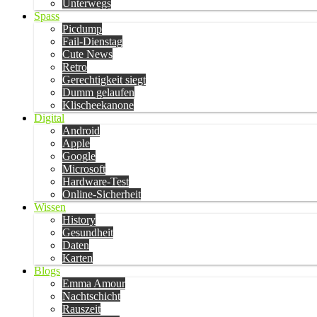
Unterwegs
Spass
Picdump
Fail-Dienstag
Cute News
Retro
Gerechtigkeit siegt
Dumm gelaufen
Klischeekanone
Digital
Android
Apple
Google
Microsoft
Hardware-Test
Online-Sicherheit
Wissen
History
Gesundheit
Daten
Karten
Blogs
Emma Amour
Nachtschicht
Rauszeit