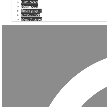
Gute News
Flugmodus
Smart gespart
Reise-Glück
Meat & Greet