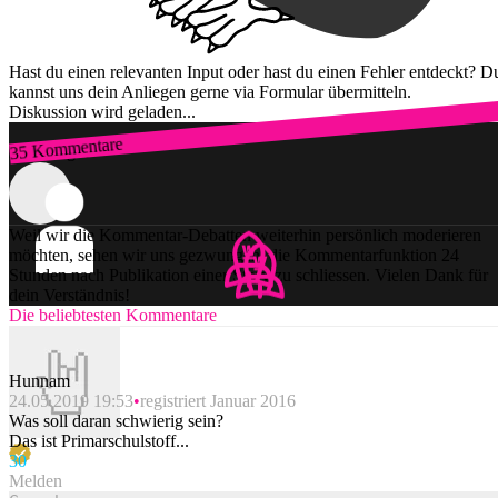
Hast du einen relevanten Input oder hast du einen Fehler entdeckt? D
kannst uns dein Anliegen gerne via Formular übermitteln.
Diskussion wird geladen...
35 Kommentare
Zum Login
Weil wir die Kommentar-Debatten weiterhin persönlich moderieren
möchten, sehen wir uns gezwungen, die Kommentarfunktion 24
Stunden nach Publikation einer Story zu schliessen. Vielen Dank für
dein Verständnis!
Die beliebtesten Kommentare
Hunnam
24.05.2019 19:53
registriert Januar 2016
Was soll daran schwierig sein?
Das ist Primarschulstoff...
3
0
Melden