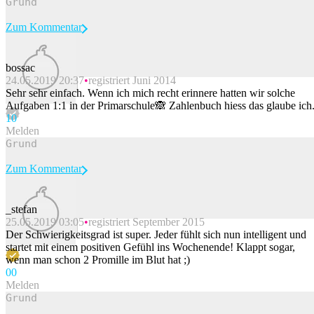
Zum Kommentar
bossac
24.05.2019 20:37
registriert Juni 2014
Beitrag melden
Sehr sehr einfach. Wenn ich mich recht erinnere hatten wir solche
Aufgaben 1:1 in der Primarschule🙈 Zahlenbuch hiess das glaube ich
1
0
Melden
Zum Kommentar
_stefan
25.05.2019 03:05
registriert September 2015
Beitrag melden
Der Schwierigkeitsgrad ist super. Jeder fühlt sich nun intelligent und
startet mit einem positiven Gefühl ins Wochenende! Klappt sogar,
wenn man schon 2 Promille im Blut hat ;)
0
0
Melden