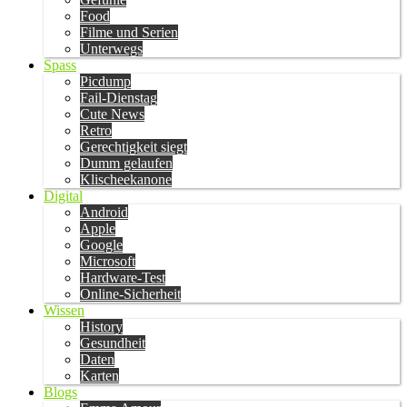
Food
Filme und Serien
Unterwegs
Spass
Picdump
Fail-Dienstag
Cute News
Retro
Gerechtigkeit siegt
Dumm gelaufen
Klischeekanone
Digital
Android
Apple
Google
Microsoft
Hardware-Test
Online-Sicherheit
Wissen
History
Gesundheit
Daten
Karten
Blogs