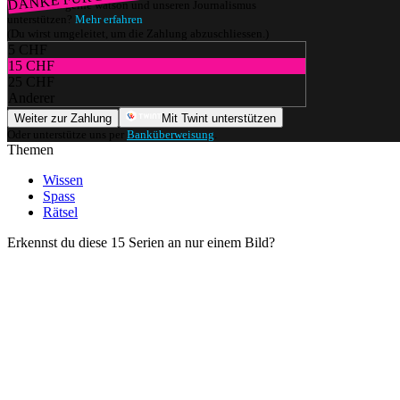
Würdest du gerne watson und unseren Journalismus
unterstützen?
Mehr erfahren
(Du wirst umgeleitet, um die Zahlung abzuschliessen.)
5 CHF
15 CHF
25 CHF
Anderer
Weiter zur Zahlung
Mit Twint unterstützen
Oder unterstütze uns per
Banküberweisung
.
Themen
Wissen
Spass
Rätsel
Erkennst du diese 15 Serien an nur einem Bild?