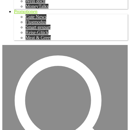
Wein doch
MoneyTalks
Promotionen
Gute News
Flugmodus
Smart gespart
Reise-Glück
Meat & Greet