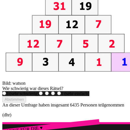
Bild: watson
Wie schwierig war dieses Rätsel?
5 (sehr schwierig)
4
3
2
1 (sehr einfach)
Abstimmen
An dieser Umfrage haben insgesamt
6435 Personen
teilgenommen
(dhr)
DANKE FÜR DIE ♥