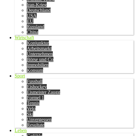
Iran-Krieg
Deutschland
USA
EU
Russland
China
Wirtschaft
Konjunktur
Arbeitsmarkt
Unternehmen
Börse und Co
Immobilien
Konsum
Sport
Fussball
Eishockey
Eismeister Zaugg
Formel 1
Tennis
Velo
Ski
Unvergessen
Resultate
Leben
Gefühle