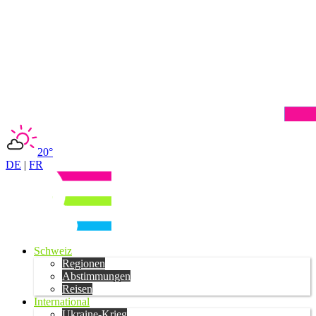
20°
DE
|
FR
Schweiz
Regionen
Abstimmungen
Reisen
International
Ukraine-Krieg