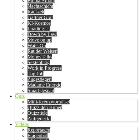
Emma Amour
Nachtschicht
Rauszeit
Gärtner Graf
KI-Kosmos
Loading …
Down by Law
Move on up
Watts On
Rat der Weisen
MoneyTalks
Sektenblog
Work in Progress
Top Job
Zugestiegen
Madame Energie
Smart gespart
Quiz
Mini-Kreuzworträtsel
Quizz den Huber
Quizzticle
Aufgedeckt
Videos
Reportagen
Fragenbot