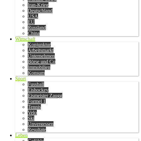
Iran-Krieg
Deutschland
USA
EU
Russland
China
Wirtschaft
Konjunktur
Arbeitsmarkt
Unternehmen
Börse und Co
Immobilien
Konsum
Sport
Fussball
Eishockey
Eismeister Zaugg
Formel 1
Tennis
Velo
Ski
Unvergessen
Resultate
Leben
Gefühle