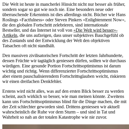
Die Welt ist heute in mancherlei Hinsicht nicht nur besser als früher,
sondern sogar so gut wie noch nie. Eine besonders neue oder
überraschende Erkenntnis ist dies allerdings nicht. Bücher wie Hans
Roslings «Factfulness» oder Steven Pinkers «Enlightenment Now»,
die den globalen Fortschritt zelebrieren, sind internationale
Bestseller, und das Internet ist voll von
«Die Welt wird besser»-
Artikeln
, die uns aufzeigen, dass unser subjektives Bauchgefühl ob
des Zustands und der Entwicklung der Welt den objektiven
Tatsachen oft nicht standhält.
Den massiven zivilisatorischen Fortschritt der letzten Jahrhunderte,
dessen Früchte wir tagtäglich geniessen dürfen, sollten wir durchaus
würdigen. Eine gesunde Portion Fortschrittsoptimismus ist darum
wichtig und richtig. Wenn differenzierter Fortschrittsoptimismus
aber einem pauschalisierendem Fortschrittsglauben weicht, riskieren
wir einen dreifachen Denkfehler.
Erstens wird nicht alles, was auf den ersten Blick besser zu werden
scheint, auch wirklich so besser, wie man meinen könnte. Zweitens
kann uns Fortschrittsoptimismus blind für die Dinge machen, die mit
der Zeit schlechter geworden sind. Drittens geniessen wir aktuell
wahrscheinlich die Ruhe vor dem Sturm – und sind in Tat und
Wahrheit so nah an der totalen Katastrophe wie nie zuvor.