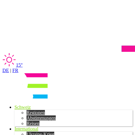
15°
DE
|
FR
Schweiz
Regionen
Abstimmungen
Reisen
International
Ukraine-Krieg