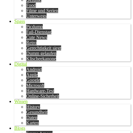
Food
Filme und Serien
Unterwegs
Spass
Picdump
Fail-Dienstag
Cute News
Retro
Gerechtigkeit siegt
Dumm gelaufen
Klischeekanone
Digital
Android
Apple
Google
Microsoft
Hardware-Test
Online-Sicherheit
Wissen
History
Gesundheit
Daten
Karten
Blogs