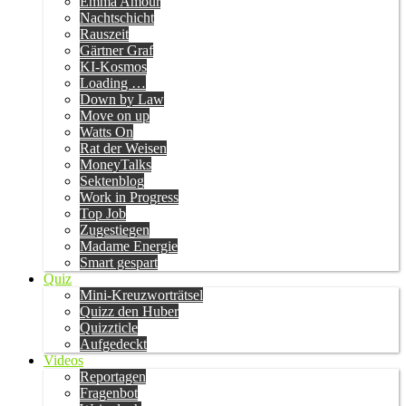
Emma Amour
Nachtschicht
Rauszeit
Gärtner Graf
KI-Kosmos
Loading …
Down by Law
Move on up
Watts On
Rat der Weisen
MoneyTalks
Sektenblog
Work in Progress
Top Job
Zugestiegen
Madame Energie
Smart gespart
Quiz
Mini-Kreuzworträtsel
Quizz den Huber
Quizzticle
Aufgedeckt
Videos
Reportagen
Fragenbot