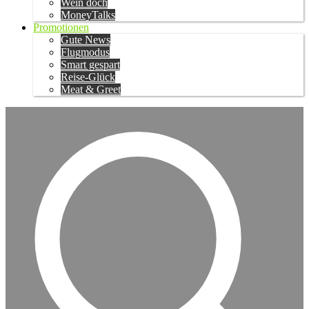
Wein doch
MoneyTalks
Promotionen
Gute News
Flugmodus
Smart gespart
Reise-Glück
Meat & Greet