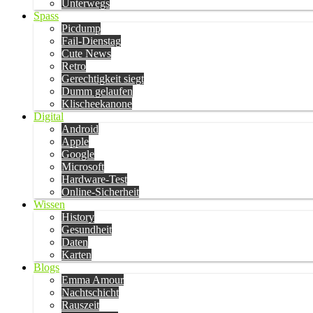
Unterwegs
Spass
Picdump
Fail-Dienstag
Cute News
Retro
Gerechtigkeit siegt
Dumm gelaufen
Klischeekanone
Digital
Android
Apple
Google
Microsoft
Hardware-Test
Online-Sicherheit
Wissen
History
Gesundheit
Daten
Karten
Blogs
Emma Amour
Nachtschicht
Rauszeit