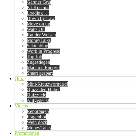
Gärtner Graf
KI-Kosmos
Loading …
Down by Law
Move on up
Watts On
Rat der Weisen
MoneyTalks
Sektenblog
Work in Progress
Top Job
Zugestiegen
Madame Energie
Smart gespart
Quiz
Mini-Kreuzworträtsel
Quizz den Huber
Quizzticle
Aufgedeckt
Videos
Reportagen
Fragenbot
Wein doch
MoneyTalks
Promotionen