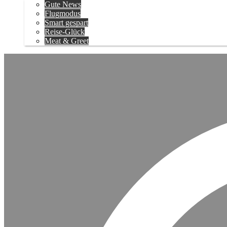
Gute News
Flugmodus
Smart gespart
Reise-Glück
Meat & Greet