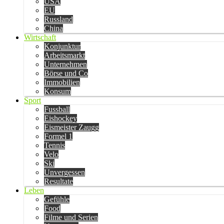
USA
EU
Russland
China
Wirtschaft
Konjunktur
Arbeitsmarkt
Unternehmen
Börse und Co
Immobilien
Konsum
Sport
Fussball
Eishockey
Eismeister Zaugg
Formel 1
Tennis
Velo
Ski
Unvergessen
Resultate
Leben
Gefühle
Food
Filme und Serien