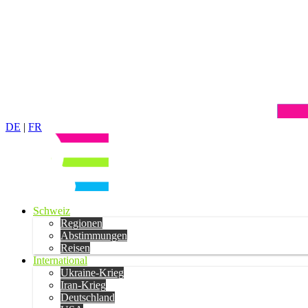
DE
|
FR
Schweiz
Regionen
Abstimmungen
Reisen
International
Ukraine-Krieg
Iran-Krieg
Deutschland