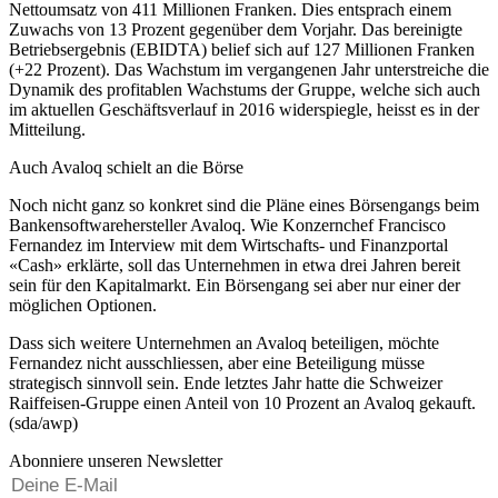
Nettoumsatz von 411 Millionen Franken. Dies entsprach einem
Zuwachs von 13 Prozent gegenüber dem Vorjahr. Das bereinigte
Betriebsergebnis (EBIDTA) belief sich auf 127 Millionen Franken
(+22 Prozent). Das Wachstum im vergangenen Jahr unterstreiche die
Dynamik des profitablen Wachstums der Gruppe, welche sich auch
im aktuellen Geschäftsverlauf in 2016 widerspiegle, heisst es in der
Mitteilung.
Auch Avaloq schielt an die Börse
Noch nicht ganz so konkret sind die Pläne eines Börsengangs beim
Bankensoftwarehersteller Avaloq. Wie Konzernchef Francisco
Fernandez im Interview mit dem Wirtschafts- und Finanzportal
«Cash» erklärte, soll das Unternehmen in etwa drei Jahren bereit
sein für den Kapitalmarkt. Ein Börsengang sei aber nur einer der
möglichen Optionen.
Dass sich weitere Unternehmen an Avaloq beteiligen, möchte
Fernandez nicht ausschliessen, aber eine Beteiligung müsse
strategisch sinnvoll sein. Ende letztes Jahr hatte die Schweizer
Raiffeisen-Gruppe einen Anteil von 10 Prozent an Avaloq gekauft.
(sda/awp)
Abonniere unseren Newsletter