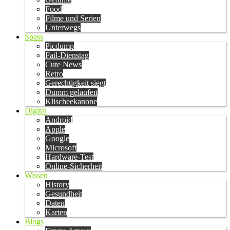
Food
Filme und Serien
Unterwegs
Spass
Picdump
Fail-Dienstag
Cute News
Retro
Gerechtigkeit siegt
Dumm gelaufen
Klischeekanone
Digital
Android
Apple
Google
Microsoft
Hardware-Test
Online-Sicherheit
Wissen
History
Gesundheit
Daten
Karten
Blogs