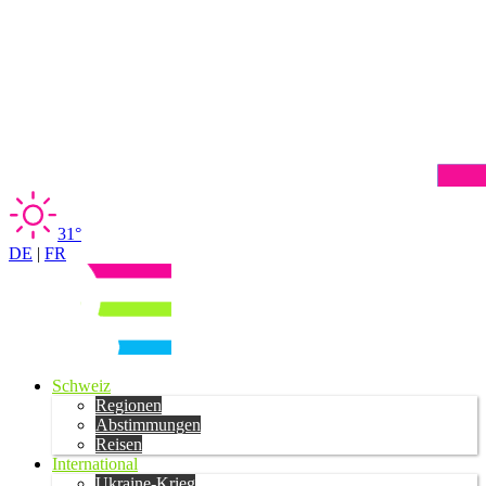
31°
DE
|
FR
Schweiz
Regionen
Abstimmungen
Reisen
International
Ukraine-Krieg