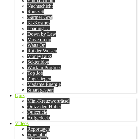
Emma Amour
Nachtschicht
Rauszeit
Gärtner Graf
KI-Kosmos
Loading …
Down by Law
Move on up
Watts On
Rat der Weisen
MoneyTalks
Sektenblog
Work in Progress
Top Job
Zugestiegen
Madame Energie
Smart gespart
Quiz
Mini-Kreuzworträtsel
Quizz den Huber
Quizzticle
Aufgedeckt
Videos
Reportagen
Fragenbot