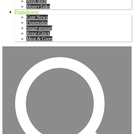
Wein doch
MoneyTalks
Promotionen
Gute News
Flugmodus
Smart gespart
Reise-Glück
Meat & Greet