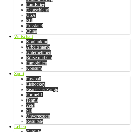
Iran-Krieg
Deutschland
USA
EU
Russland
China
Wirtschaft
Konjunktur
Arbeitsmarkt
Unternehmen
Börse und Co
Immobilien
Konsum
Sport
Fussball
Eishockey
Eismeister Zaugg
Formel 1
Tennis
Velo
Ski
Unvergessen
Resultate
Leben
Gefühle