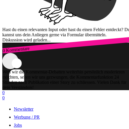
Hast du einen relevanten Input oder hast du einen Fehler entdeckt? D
kannst uns dein Anliegen gerne via Formular übermitteln.
Diskussion wird geladen...
0 Kommentare
Zum Login
Weil wir die Kommentar-Debatten weiterhin persönlich moderieren
möchten, sehen wir uns gezwungen, die Kommentarfunktion 24
Stunden nach Publikation einer Story zu schliessen. Vielen Dank für
dein Verständnis!
0
0
Newsletter
Werbung / PR
Jobs