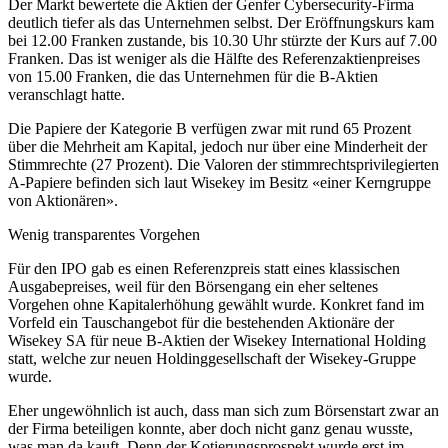
Der Markt bewertete die Aktien der Genfer Cybersecurity-Firma
deutlich tiefer als das Unternehmen selbst. Der Eröffnungskurs kam
bei 12.00 Franken zustande, bis 10.30 Uhr stürzte der Kurs auf 7.00
Franken. Das ist weniger als die Hälfte des Referenzaktienpreises
von 15.00 Franken, die das Unternehmen für die B-Aktien
veranschlagt hatte.
Die Papiere der Kategorie B verfügen zwar mit rund 65 Prozent
über die Mehrheit am Kapital, jedoch nur über eine Minderheit der
Stimmrechte (27 Prozent). Die Valoren der stimmrechtsprivilegierten
A-Papiere befinden sich laut Wisekey im Besitz «einer Kerngruppe
von Aktionären».
Wenig transparentes Vorgehen
Für den IPO gab es einen Referenzpreis statt eines klassischen
Ausgabepreises, weil für den Börsengang ein eher seltenes
Vorgehen ohne Kapitalerhöhung gewählt wurde. Konkret fand im
Vorfeld ein Tauschangebot für die bestehenden Aktionäre der
Wisekey SA für neue B-Aktien der Wisekey International Holding
statt, welche zur neuen Holdinggesellschaft der Wisekey-Gruppe
wurde.
Eher ungewöhnlich ist auch, dass man sich zum Börsenstart zwar an
der Firma beteiligen konnte, aber doch nicht ganz genau wusste,
was man da kauft. Denn der Kotierungsprospekt wurde erst im