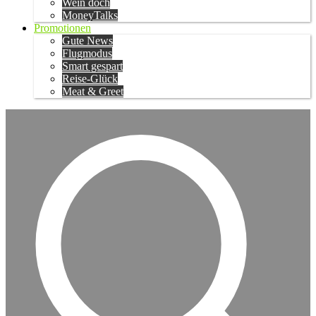
Wein doch
MoneyTalks
Promotionen
Gute News
Flugmodus
Smart gespart
Reise-Glück
Meat & Greet