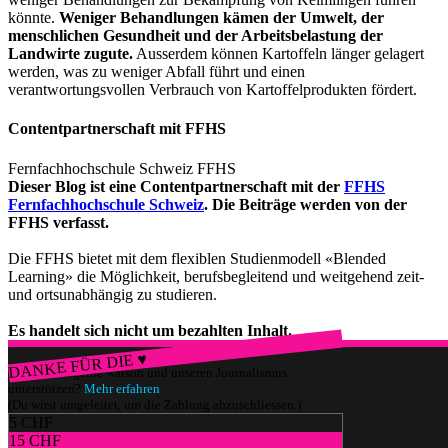
könnte.
Weniger Behandlungen kämen der Umwelt, der
menschlichen Gesundheit und der Arbeitsbelastung der
Landwirte zugute.
Ausserdem können Kartoffeln länger gelagert
werden, was zu weniger Abfall führt und einen
verantwortungsvollen Verbrauch von Kartoffelprodukten fördert.
Contentpartnerschaft mit FFHS
Fernfachhochschule Schweiz FFHS
Dieser Blog ist eine Contentpartnerschaft mit der
FFHS
Fernfachhochschule Schweiz
. Die Beiträge werden von der
FFHS verfasst.
Die FFHS bietet mit dem flexiblen Studienmodell «Blended
Learning» die Möglichkeit, berufsbegleitend und weitgehend zeit-
und ortsunabhängig zu studieren.
Es handelt sich nicht um bezahlten Inhalt.
DANKE FÜR DIE ♥
Würdest du gerne watson und unseren Journalismus
unterstützen?
Mehr erfahren
(Du wirst umgeleitet, um die Zahlung abzuschliessen.)
5 CHF
15 CHF