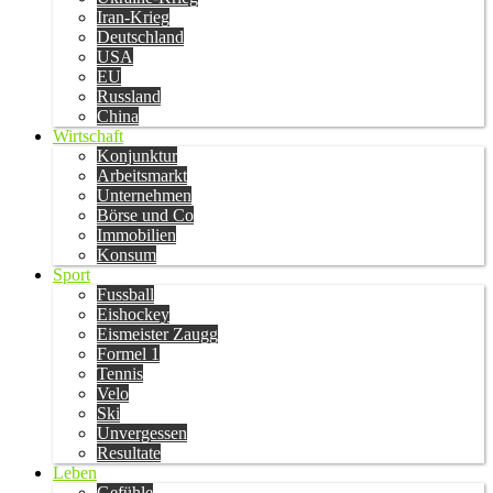
Iran-Krieg
Deutschland
USA
EU
Russland
China
Wirtschaft
Konjunktur
Arbeitsmarkt
Unternehmen
Börse und Co
Immobilien
Konsum
Sport
Fussball
Eishockey
Eismeister Zaugg
Formel 1
Tennis
Velo
Ski
Unvergessen
Resultate
Leben
Gefühle