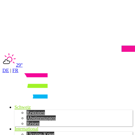
29°
DE
|
FR
Schweiz
Regionen
Abstimmungen
Reisen
International
Ukraine-Krieg