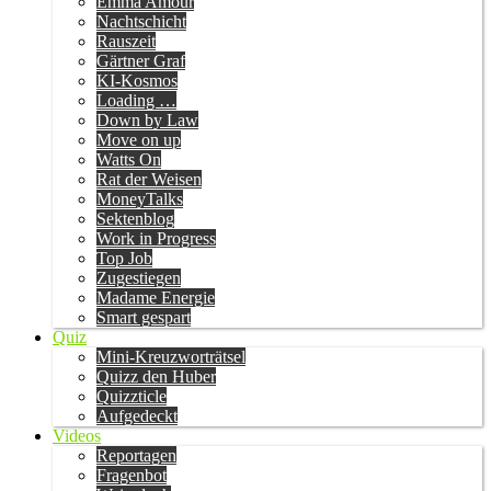
Emma Amour
Nachtschicht
Rauszeit
Gärtner Graf
KI-Kosmos
Loading …
Down by Law
Move on up
Watts On
Rat der Weisen
MoneyTalks
Sektenblog
Work in Progress
Top Job
Zugestiegen
Madame Energie
Smart gespart
Quiz
Mini-Kreuzworträtsel
Quizz den Huber
Quizzticle
Aufgedeckt
Videos
Reportagen
Fragenbot