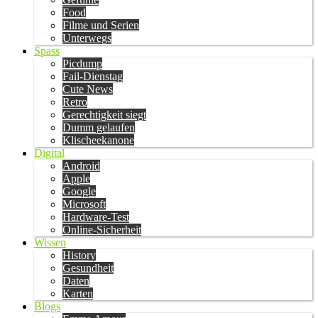
Food
Filme und Serien
Unterwegs
Spass
Picdump
Fail-Dienstag
Cute News
Retro
Gerechtigkeit siegt
Dumm gelaufen
Klischeekanone
Digital
Android
Apple
Google
Microsoft
Hardware-Test
Online-Sicherheit
Wissen
History
Gesundheit
Daten
Karten
Blogs