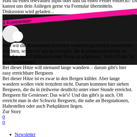
Hast du einen relevanten Input oder hast du einen Fehler entdeckt? D
kannst uns dein Anliegen gerne via Formular übermitteln.
Diskussion wird geladen...
0 Kommentare
Zum Login
Weil wir die Kommentar-Debatten weiterhin persönlich moderieren
möchten, sehen wir uns gezwungen, die Kommentarfunktion 24
Stunden nach Publikation einer Story zu schliessen. Vielen Dank für
dein Verständnis!
Bei dieser Hitze will niemand lange wandern – darum gibt's hier
easy erreichbare Bergseen
Bei dieser Hitze ist es zwar in den Bergen kühler. Aber lange
wandern wollen viele trotzdem nicht. Darum kommen hier sieben
Bergseen, die du in (teilweise deutlich) unter einer Stunde erreichst.
Bergseen für Geniesser: Das wär's! Und das gibt's ja auch. Oft
erreicht man in der Schweiz Bergseen, die nahe an Bergstationen,
Haltestellen oder auch Parkplätzen liegen.
Zur Story
0
0
Newsletter