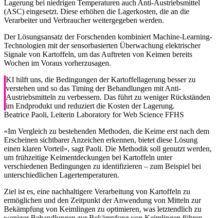
Lagerung bei niedrigen Temperaturen auch Anti-Austriebsmittel
(ASC) eingesetzt. Diese erhöhen die Lagerkosten, die an die
Verarbeiter und Verbraucher weitergegeben werden.
Der Lösungsansatz der Forschenden kombiniert Machine-Learning-
Technologien mit der sensorbasierten Überwachung elektrischer
Signale von Kartoffeln, um das Auftreten von Keimen bereits
Wochen im Voraus vorherzusagen.
KI hilft uns, die Bedingungen der Kartoffellagerung besser zu
verstehen und so das Timing der Behandlungen mit Anti-
Austriebsmitteln zu verbessern. Das führt zu weniger Rückständen
im Endprodukt und reduziert die Kosten der Lagerung.
Beatrice Paoli, Leiterin Laboratory for Web Science FFHS
«Im Vergleich zu bestehenden Methoden, die Keime erst nach dem
Erscheinen sichtbarer Anzeichen erkennen, bietet diese Lösung
einen klaren Vorteil», sagt Paoli. Die Methodik soll genutzt werden,
um frühzeitige Keimentdeckungen bei Kartoffeln unter
verschiedenen Bedingungen zu identifizieren – zum Beispiel bei
unterschiedlichen Lagertemperaturen.
Ziel ist es, eine nachhaltigere Verarbeitung von Kartoffeln zu
ermöglichen und den Zeitpunkt der Anwendung von Mitteln zur
Bekämpfung von Keimlingen zu optimieren, was letztendlich zu
weniger Behandlungen zur Bekämpfung von Keimlingen führen