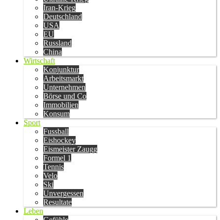
Iran-Krieg
Deutschland
USA
EU
Russland
China
Wirtschaft
Konjunktur
Arbeitsmarkt
Unternehmen
Börse und Co
Immobilien
Konsum
Sport
Fussball
Eishockey
Eismeister Zaugg
Formel 1
Tennis
Velo
Ski
Unvergessen
Resultate
Leben
Gefühle