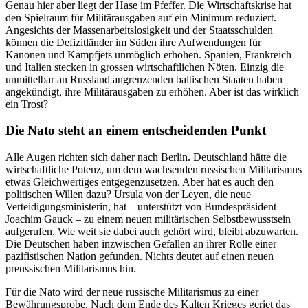
Genau hier aber liegt der Hase im Pfeffer. Die Wirtschaftskrise hat
den Spielraum für Militärausgaben auf ein Minimum reduziert.
Angesichts der Massenarbeitslosigkeit und der Staatsschulden
können die Defizitländer im Süden ihre Aufwendungen für
Kanonen und Kampfjets unmöglich erhöhen. Spanien, Frankreich
und Italien stecken in grossen wirtschaftlichen Nöten. Einzig die
unmittelbar an Russland angrenzenden baltischen Staaten haben
angekündigt, ihre Militärausgaben zu erhöhen. Aber ist das wirklich
ein Trost?
Die Nato steht an einem entscheidenden Punkt
Alle Augen richten sich daher nach Berlin. Deutschland hätte die
wirtschaftliche Potenz, um dem wachsenden russischen Militarismus
etwas Gleichwertiges entgegenzusetzen. Aber hat es auch den
politischen Willen dazu? Ursula von der Leyen, die neue
Verteidigungsministerin, hat – unterstützt von Bundespräsident
Joachim Gauck – zu einem neuen militärischen Selbstbewusstsein
aufgerufen. Wie weit sie dabei auch gehört wird, bleibt abzuwarten.
Die Deutschen haben inzwischen Gefallen an ihrer Rolle einer
pazifistischen Nation gefunden. Nichts deutet auf einen neuen
preussischen Militarismus hin.
Für die Nato wird der neue russische Militarismus zu einer
Bewährungsprobe. Nach dem Ende des Kalten Krieges geriet das