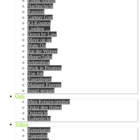
Emma Amour
Nachtschicht
Rauszeit
Gärtner Graf
KI-Kosmos
Loading …
Down by Law
Move on up
Watts On
Rat der Weisen
MoneyTalks
Sektenblog
Work in Progress
Top Job
Zugestiegen
Madame Energie
Smart gespart
Quiz
Mini-Kreuzworträtsel
Quizz den Huber
Quizzticle
Aufgedeckt
Videos
Reportagen
Fragenbot