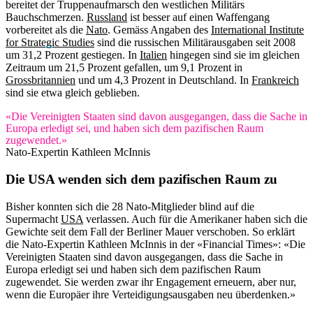
bereitet der Truppenaufmarsch den westlichen Militärs
Bauchschmerzen.
Russland
ist besser auf einen Waffengang
vorbereitet als die
Nato
. Gemäss Angaben des
International Institute
for Strategic Studies
sind die russischen Militärausgaben seit 2008
um 31,2 Prozent gestiegen. In
Italien
hingegen sind sie im gleichen
Zeitraum um 21,5 Prozent gefallen, um 9,1 Prozent in
Grossbritannien
und um 4,3 Prozent in Deutschland. In
Frankreich
sind sie etwa gleich geblieben.
«Die Vereinigten Staaten sind davon ausgegangen, dass die Sache in
Europa erledigt sei, und haben sich dem pazifischen Raum
zugewendet.»
Nato-Expertin Kathleen McInnis
Die USA wenden sich dem pazifischen Raum zu
Bisher konnten sich die 28 Nato-Mitglieder blind auf die
Supermacht
USA
verlassen. Auch für die Amerikaner haben sich die
Gewichte seit dem Fall der Berliner Mauer verschoben. So erklärt
die Nato-Expertin Kathleen McInnis in der «Financial Times»: «Die
Vereinigten Staaten sind davon ausgegangen, dass die Sache in
Europa erledigt sei und haben sich dem pazifischen Raum
zugewendet. Sie werden zwar ihr Engagement erneuern, aber nur,
wenn die Europäer ihre Verteidigungsausgaben neu überdenken.»