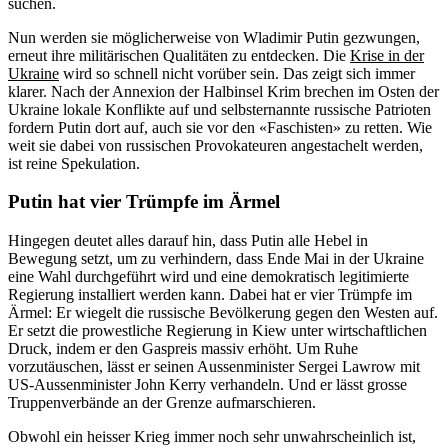
suchen.
Nun werden sie möglicherweise von Wladimir Putin gezwungen,
erneut ihre militärischen Qualitäten zu entdecken. Die
Krise in der
Ukraine
wird so schnell nicht vorüber sein. Das zeigt sich immer
klarer. Nach der Annexion der Halbinsel Krim brechen im Osten der
Ukraine lokale Konflikte auf und selbsternannte russische Patrioten
fordern Putin dort auf, auch sie vor den «Faschisten» zu retten. Wie
weit sie dabei von russischen Provokateuren angestachelt werden,
ist reine Spekulation.
Putin hat vier Trümpfe im Ärmel
Hingegen deutet alles darauf hin, dass Putin alle Hebel in
Bewegung setzt, um zu verhindern, dass Ende Mai in der Ukraine
eine Wahl durchgeführt wird und eine demokratisch legitimierte
Regierung installiert werden kann. Dabei hat er vier Trümpfe im
Ärmel: Er wiegelt die russische Bevölkerung gegen den Westen auf.
Er setzt die prowestliche Regierung in Kiew unter wirtschaftlichen
Druck, indem er den Gaspreis massiv erhöht. Um Ruhe
vorzutäuschen, lässt er seinen Aussenminister Sergei Lawrow mit
US-Aussenminister John Kerry verhandeln. Und er lässt grosse
Truppenverbände an der Grenze aufmarschieren.
Obwohl ein heisser Krieg immer noch sehr unwahrscheinlich ist,