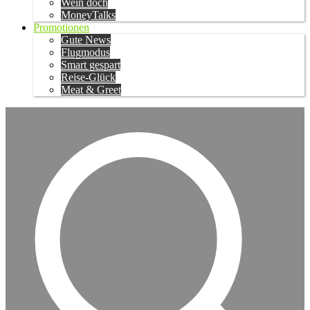
Wein doch
MoneyTalks
Promotionen
Gute News
Flugmodus
Smart gespart
Reise-Glück
Meat & Greet