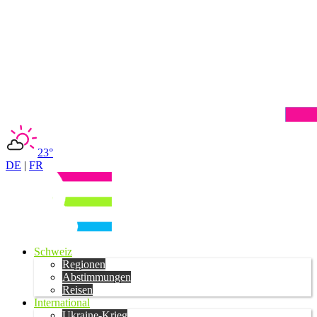
23°
DE
|
FR
Schweiz
Regionen
Abstimmungen
Reisen
International
Ukraine-Krieg