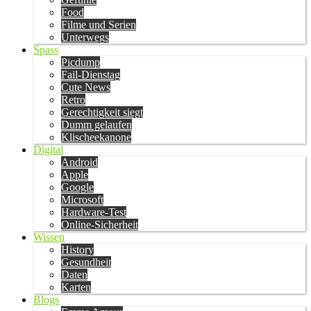
Food
Filme und Serien
Unterwegs
Spass
Picdump
Fail-Dienstag
Cute News
Retro
Gerechtigkeit siegt
Dumm gelaufen
Klischeekanone
Digital
Android
Apple
Google
Microsoft
Hardware-Test
Online-Sicherheit
Wissen
History
Gesundheit
Daten
Karten
Blogs