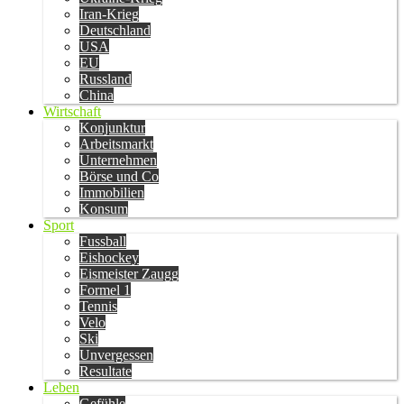
Iran-Krieg
Deutschland
USA
EU
Russland
China
Wirtschaft
Konjunktur
Arbeitsmarkt
Unternehmen
Börse und Co
Immobilien
Konsum
Sport
Fussball
Eishockey
Eismeister Zaugg
Formel 1
Tennis
Velo
Ski
Unvergessen
Resultate
Leben
Gefühle