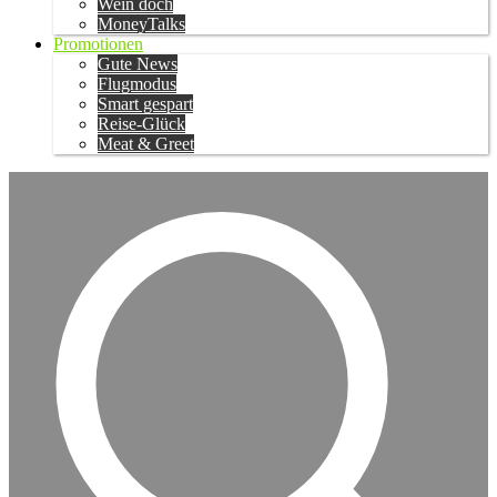
Wein doch
MoneyTalks
Promotionen
Gute News
Flugmodus
Smart gespart
Reise-Glück
Meat & Greet