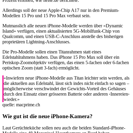
Prozent erhöhen, wie heise.de berichtete.
Allerdings soll der neue Apple-Chip A17 nur in den Premium-
Modellen 15 Pro und 15 Pro Max verbaut sein.
Mutmasslich alle neuen iPhone-Modelle werden über «Dynamic
Island» verfügen, einen aktualisierten 5G-Mobilfunk-Chip von
Qualcomm, und einen USB-C-Anschluss anstelle des bisherigen
proprietären Lightning-Anschlusses.
Die Pro-Modelle sollen einen Titanrahmen statt eines
Edelstahlrahmens haben. Das iPhone 15 Pro Max soll über ein
Periskop-Zoomobjektiv verfügen, das einen 5-fachen oder 6-fachen
optischen Zoom (statt 3-fach) ermöglicht.
«Inwiefern neue iPhone-Modelle aus Titan leichter sein werden, als
die aktuellen aus Edelstahl, lässt sich indes nicht einfach so sagen –
möglicherweise verschwindet der Gewichts-Vorteil des Gehäuses
durch den Einsatz einer grösseren Batterie oder anderen ‹Innereien›
wieder.»
quelle: macprime.ch
Wie gut ist die neue iPhone-Kamera?
Laut Gerüchteküche sollen neu auch die beiden Standard-iPhone-