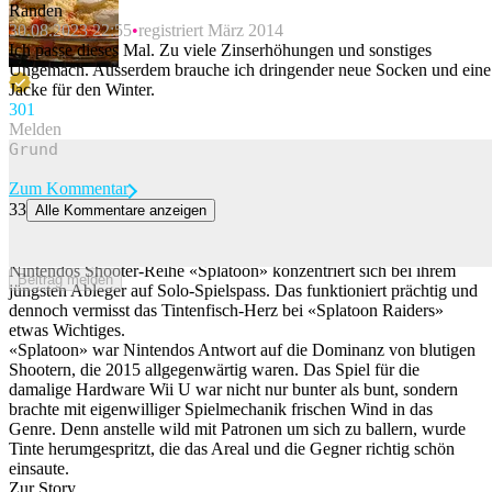
Randen
30.08.2023 22:55
registriert März 2014
Ich passe dieses Mal. Zu viele Zinserhöhungen und sonstiges
Ungemach. Ausserdem brauche ich dringender neue Socken und eine
Jacke für den Winter.
30
1
Melden
Zum Kommentar
33
Alle Kommentare anzeigen
Das neue Nintendo-Game «Splatoon Raiders» hat ein klitzekleines
Problem
Nintendos Shooter-Reihe «Splatoon» konzentriert sich bei ihrem
Beitrag melden
jüngsten Ableger auf Solo-Spielspass. Das funktioniert prächtig und
dennoch vermisst das Tintenfisch-Herz bei «Splatoon Raiders»
etwas Wichtiges.
«Splatoon» war Nintendos Antwort auf die Dominanz von blutigen
Shootern, die 2015 allgegenwärtig waren. Das Spiel für die
damalige Hardware Wii U war nicht nur bunter als bunt, sondern
brachte mit eigenwilliger Spielmechanik frischen Wind in das
Genre. Denn anstelle wild mit Patronen um sich zu ballern, wurde
Tinte herumgespritzt, die das Areal und die Gegner richtig schön
einsaute.
Zur Story