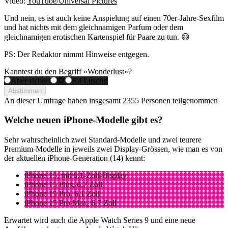
Video:
YouTube/Universal Pictures
Und nein, es ist auch keine Anspielung auf einen 70er-Jahre-Sexfilm
und hat nichts mit dem gleichnamigen Parfum oder dem
gleichnamigen erotischen Kartenspiel für Paare zu tun. 😅
PS: Der Redaktor nimmt Hinweise entgegen.
Kanntest du den Begriff «Wonderlust»?
Aber sicher!
🙈
Kä Luscht!
Abstimmen
An dieser Umfrage haben insgesamt
2355 Personen
teilgenommen
Welche neuen iPhone-Modelle gibt es?
Sehr wahrscheinlich zwei Standard-Modelle und zwei teurere
Premium-Modelle in jeweils zwei Display-Grössen, wie man es von
der aktuellen iPhone-Generation (14) kennt:
iPhone 15, mit 6,1-Zoll-Display
iPhone 15‌ Plus, 6,7 Zoll
iPhone 15 Pro, 6,1 Zoll
iPhone 15 Pro‌ Max, 6,7 Zoll
Erwartet wird auch die Apple Watch Series 9 und eine neue