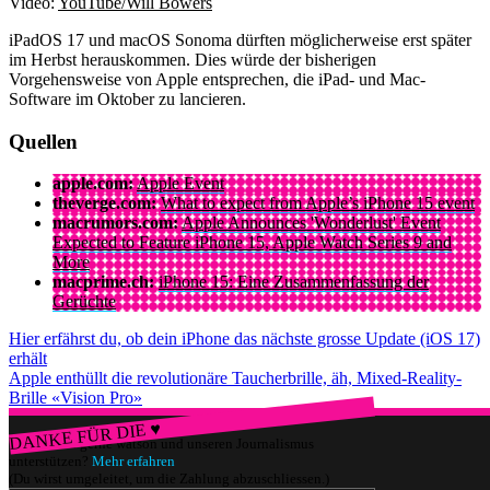
Video:
YouTube/Will Bowers
iPadOS 17 und macOS Sonoma dürften möglicherweise erst später
im Herbst herauskommen. Dies würde der bisherigen
Vorgehensweise von Apple entsprechen, die iPad- und Mac-
Software im Oktober zu lancieren.
Quellen
apple.com:
Apple Event
theverge.com:
What to expect from Apple’s iPhone 15 event
macrumors.com:
Apple Announces 'Wonderlust' Event
Expected to Feature iPhone 15, Apple Watch Series 9 and
More
macprime.ch:
iPhone 15: Eine Zusammenfassung der
Gerüchte
Hier erfährst du, ob dein iPhone das nächste grosse Update (iOS 17)
erhält
Apple enthüllt die revolutionäre Taucherbrille, äh, Mixed-Reality-
Brille «Vision Pro»
DANKE FÜR DIE ♥
Würdest du gerne watson und unseren Journalismus
unterstützen?
Mehr erfahren
(Du wirst umgeleitet, um die Zahlung abzuschliessen.)