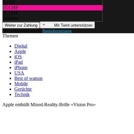
5 CHF
15 CHF
25 CHF
Anderer
Weiter zur Zahlung
Mit Twint unterstützen
Oder unterstütze uns per
Banküberweisung
.
Themen
Digital
Apple
iOS
iPad
iPhone
USA
Best of watson
Mobile
Gerüchte
Technik
Apple enthüllt Mixed-Reality-Brille «Vision Pro»