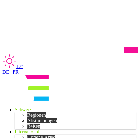
17°
DE
|
FR
Schweiz
Regionen
Abstimmungen
Reisen
International
Ukraine-Krieg