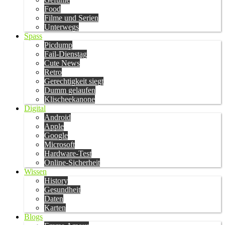
Food
Filme und Serien
Unterwegs
Spass
Picdump
Fail-Dienstag
Cute News
Retro
Gerechtigkeit siegt
Dumm gelaufen
Klischeekanone
Digital
Android
Apple
Google
Microsoft
Hardware-Test
Online-Sicherheit
Wissen
History
Gesundheit
Daten
Karten
Blogs