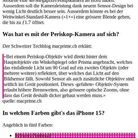
Modelle eine 48-Megapixel-Hauptkamera an Bord haben.
Ausserdem soll die Kameraleistung dank neuem Sensor-Design bei
wenig Licht deutlich besser sein. Ausserdem könnte es bei der
Weitwinkel-Standard-Kamera («1×») eine grössere Blende geben,
die bis zu ƒ1.7 öffnet.
Was hat es mit der Periskop-Kamera auf sich?
Der Schweizer Techblog macprime.ch erklärt:
«Bei einem Periskop-Objektiv wird direkt hinter dem
Hauptobjektiv ein Winkelspiegel oder Prisma angebracht, welches
das einfallende Licht um 90 Grad auf ein zweites Objektiv (oder
mehrere weitere) reflektiert, über welches das Licht auf den
Bildsensor fällt. Sowohl Sensor als auch zusätzliche Objektive sind
seitlich im Gerät positioniert. Dieses ‹gefaltete› Objektiv-System
erlaubt höhere Brennweiten, also grössere optische Zooms, ohne
dass das Gerät deshalb dicker gebaut werden muss.»
quelle: macprime.ch
In welchen Farben gibt's das iPhone 15?
Angeblich in fünf Farben:
Schwarz/Anthrazit