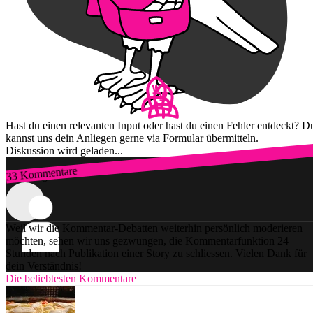
Hast du einen relevanten Input oder hast du einen Fehler entdeckt? D
kannst uns dein Anliegen gerne via Formular übermitteln.
Diskussion wird geladen...
33 Kommentare
Zum Login
Weil wir die Kommentar-Debatten weiterhin persönlich moderieren
möchten, sehen wir uns gezwungen, die Kommentarfunktion 24
Stunden nach Publikation einer Story zu schliessen. Vielen Dank für
dein Verständnis!
Die beliebtesten Kommentare