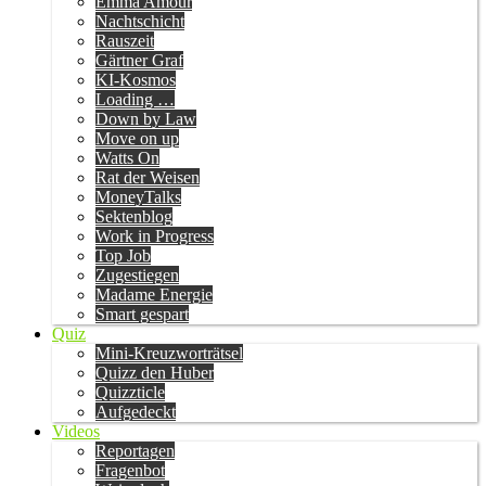
Emma Amour
Nachtschicht
Rauszeit
Gärtner Graf
KI-Kosmos
Loading …
Down by Law
Move on up
Watts On
Rat der Weisen
MoneyTalks
Sektenblog
Work in Progress
Top Job
Zugestiegen
Madame Energie
Smart gespart
Quiz
Mini-Kreuzworträtsel
Quizz den Huber
Quizzticle
Aufgedeckt
Videos
Reportagen
Fragenbot