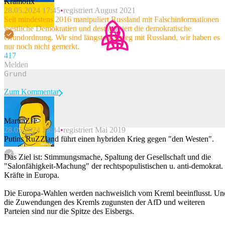
Kramofix
28.05.2024 17:45
registriert August 2021
Seit mindestens 2016 manipuliert Russland mit Falschinformationen
westliche Demokratien und destabilisiert die demokratische
Grundordnung. Wir sind längst im Krieg mit Russland, wir haben es
nur noch nicht gemerkt.
41
7
Melden
Zum Kommentar
MartinZH
28.05.2024 23:34
registriert Mai 2019
Beitrag melden
Putins RuZZland führt einen hybriden Krieg gegen "den Westen".
Das Ziel ist: Stimmungsmache, Spaltung der Gesellschaft und die
"Salonfähigkeit-Machung" der rechtspopulistischen u. anti-demokrat.
Kräfte in Europa.
Die Europa-Wahlen werden nachweislich vom Kreml beeinflusst. Un
die Zuwendungen des Kremls zugunsten der AfD und weiteren
Parteien sind nur die Spitze des Eisbergs.