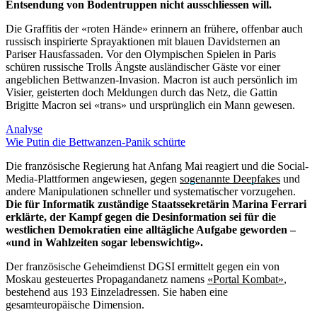
Entsendung von Bodentruppen nicht ausschliessen will.
Die Graffitis der «roten Hände» erinnern an frühere, offenbar auch
russisch inspirierte Sprayaktionen mit blauen Davidsternen an
Pariser Hausfassaden. Vor den Olympischen Spielen in Paris
schüren russische Trolls Ängste ausländischer Gäste vor einer
angeblichen Bettwanzen-Invasion. Macron ist auch persönlich im
Visier, geisterten doch Meldungen durch das Netz, die Gattin
Brigitte Macron sei «trans» und ursprünglich ein Mann gewesen.
Analyse
Wie Putin die Bettwanzen-Panik schürte
Die französische Regierung hat Anfang Mai reagiert und die Social-
Media-Plattformen angewiesen, gegen
sogenannte Deepfakes
und
andere Manipulationen schneller und systematischer vorzugehen.
Die für Informatik zuständige Staatssekretärin Marina Ferrari
erklärte, der Kampf gegen die Desinformation sei für die
westlichen Demokratien eine alltägliche Aufgabe geworden –
«und in Wahlzeiten sogar lebenswichtig».
Der französische Geheimdienst DGSI ermittelt gegen ein von
Moskau gesteuertes Propagandanetz namens
«Portal Kombat»
,
bestehend aus 193 Einzeladressen. Sie haben eine
gesamteuropäische Dimension.