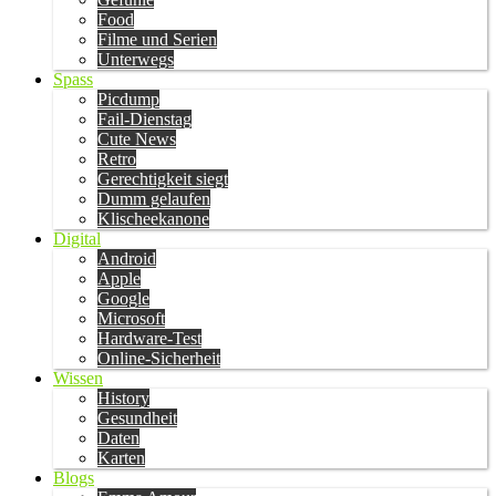
Food
Filme und Serien
Unterwegs
Spass
Picdump
Fail-Dienstag
Cute News
Retro
Gerechtigkeit siegt
Dumm gelaufen
Klischeekanone
Digital
Android
Apple
Google
Microsoft
Hardware-Test
Online-Sicherheit
Wissen
History
Gesundheit
Daten
Karten
Blogs