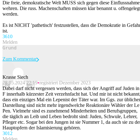
Die freie, demokratische Welt MUSS sich gegen diese Einflussnahme
wehren. Die russ. Machenschaften müssen klar benannt u. offengeleg
werden.
Es ist NICHT 'pathetisch' festzustellen, dass die Demokratie in Gefah
ist.
36
10
Melden
Zum Kommentar
Krasse Siech
28.05.2024 22:19
registriert Dezember 2023
Beitrag melden
Dabei darf nicht vergessen werden, dass sich der Angriff auf Juden in
F innerhalb kürzester Zeit verzehnfacht hat. Und mir ist nicht bekannt
dass ein einziges Mal ein Lepenist der Täter war. Im Ggs. zur übliche
Darstellung sind nicht mehr irgendwelche Reaktionäre Wähler der Le
Pen. Vielmehr sind es zunehmend Minderheiten und Berufsgruppen,
die täglich an Leib und Leben bedroht sind: Juden, Schwule, Lehrer,
Pfleger etc. Sogar bei den Jungen ist sie Nummer 1, da auch sie zu de
Hauptopfern der Islamisierung gehören.
30
12
Melden