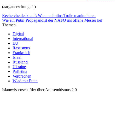
(aargauerzeitung.ch)
Recherche deckt auf: Wie uns Putins Trolle manipulieren
Wie ein Putin-Propagandist der NAFO ins offene Messer lief
Themen
Digital
International
EU
Rassismus
Frankreich
Israel
Russland
Ukraine
Palästina
Verbrechen
Wladimir Putin
Islamwissenschaftler über Antisemitismus 2.0