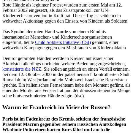
Rote Hände als legitimer Protest wurden zum ersten Mal am 12.
Februar 2002 eingesetzt, als das Zusatzprotokoll zur UN-
Kinderrechtskonvention in Kraft trat. Dieser Tag ist seitdem ein
weltweiter Aktionstag gegen den Einsatz von Kindern als Soldaten.
Das Symbol der roten Hand wurde von einem Bündnis
internationaler Menschen- und Kinderrechtsorganisationen
eingeführt, heute
Child Soldiers Initiative (CSI)
genannt, einer
weltweiten Kampagne gegen den Missbrauch von Kindersoldaten.
Den rot gefärbten Händen werde in Kreisen antiisraelischer
Aktivisten allerdings noch eine weitere Bedeutung zugeschrieben,
konstatierte die NZZ
. Sie sollen angeblich an einen Vorfall erinnern,
bei dem 12. Oktober 2000 in der palästinensisch kontrollierten Stadt
Ramallah im Westjordanland ein Mob zwei israelische Reservisten
lynchte. Ein italienisches Fernsehteam habe den Moment gefilmt, als
einer der Mörder ans Fenster trat und der draussen stehenden Menge
seine blutverschmierten Hände zeigte. (dsc)
Warum ist Frankreich im Visier der Russen?
Paris ist im Fadenkreuz des Kremls, seitdem der französische
Präsident Macron gegenüber seinem russischen Amtskollegen
Wladimir Putin einen harten Kurs fährt und auch die