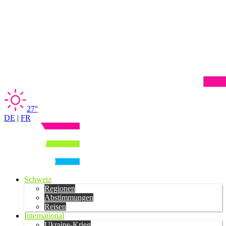
27°
DE
|
FR
Schweiz
Regionen
Abstimmungen
Reisen
International
Ukraine-Krieg