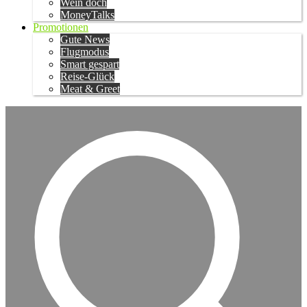
Wein doch
MoneyTalks
Promotionen
Gute News
Flugmodus
Smart gespart
Reise-Glück
Meat & Greet