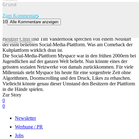
Zum Kommentar
10
Alle Kommentare anzeigen
Myspace könnte bald ein Comeback feiern
Millennials können sich vielleicht bald freuen, denn die Myspace-
Besitzer Chris und Tim Vanderhook sprechen von einem Neustart
Beitrag melden
der einst beliebten Social-Media-Plattform. Was am Comeback der
Kultplattform wirklich dran ist.
Die Social-Media-Plattform Myspace war in den frühen 2000ern bei
Jugendlichen auf der ganzen Welt beliebt. Nun könnte eines der
grössten sozialen Netzwerke von damals zurückkommen. Für viele
Millennials steht Myspace bis heute für eine sorgenfreie Zeit ohne
Algorithmen, Doomscrolling und den Druck, Likes zu erhaschen.
Vielleicht könnte genau dieser Umstand den Besitzern der Plattform
in die Hände spielen.
Zur Story
0
0
Newsletter
Werbung / PR
Jobs