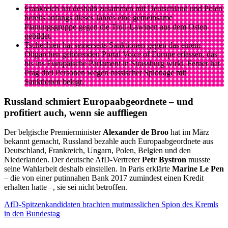
Frankreich hat deshalb zusammen mit Deutschland und Polen
bereits anfangs dieses Jahres eine gemeinsame
Planungsgruppe gegen die Troll-Lawinen aus dem Osten
gebildet.
Tschechien hat seinerseits Sanktionen gegen das einem
Oligarchen gehörenden Portal Voice of Europe erlassen, das
bis ins Europäische Parlament in Strassburg wirkt. Ferner hat
Prag drei Personen wegen russischer Spionage mit
Sanktionen belegt.
Russland schmiert Europaabgeordnete – und
profitiert auch, wenn sie auffliegen
Der belgische Premierminister
Alexander de Broo
hat im März
bekannt gemacht, Russland bezahle auch Europaabgeordnete aus
Deutschland, Frankreich, Ungarn, Polen, Belgien und den
Niederlanden. Der deutsche AfD-Vertreter
Petr Bystron
musste
seine Wahlarbeit deshalb einstellen. In Paris erklärte
Marine Le Pen
– die von einer putinnahen Bank 2017 zumindest einen Kredit
erhalten hatte –, sie sei nicht betroffen.
AfD-Spitzenkandidaten brachten mutmasslichen Spion des Kremls
in den Bundestag