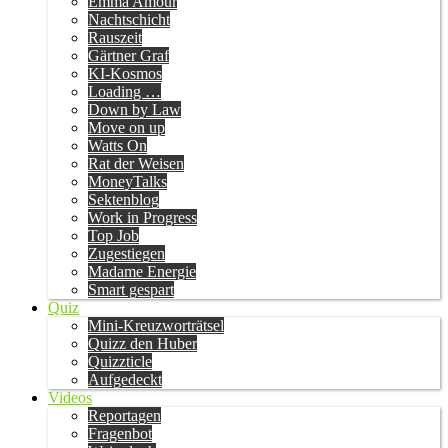
Emma Amour
Nachtschicht
Rauszeit
Gärtner Graf
KI-Kosmos
Loading …
Down by Law
Move on up
Watts On
Rat der Weisen
MoneyTalks
Sektenblog
Work in Progress
Top Job
Zugestiegen
Madame Energie
Smart gespart
Quiz
Mini-Kreuzworträtsel
Quizz den Huber
Quizzticle
Aufgedeckt
Videos
Reportagen
Fragenbot