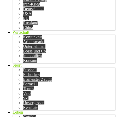
Iran-Krieg
Deutschland
USA
EU
Russland
China
Wirtschaft
Konjunktur
Arbeitsmarkt
Unternehmen
Börse und Co
Immobilien
Konsum
Sport
Fussball
Eishockey
Eismeister Zaugg
Formel 1
Tennis
Velo
Ski
Unvergessen
Resultate
Leben
Gefühle