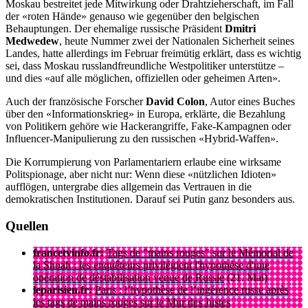
Moskau bestreitet jede Mitwirkung oder Drahtzieherschaft, im Fall
der «roten Hände» genauso wie gegenüber den belgischen
Behauptungen. Der ehemalige russische Präsident
Dmitri
Medwedew
, heute Nummer zwei der Nationalen Sicherheit seines
Landes, hatte allerdings im Februar freimütig erklärt, dass es wichtig
sei, dass Moskau russlandfreundliche Westpolitiker unterstütze –
und dies «auf alle möglichen, offiziellen oder geheimen Arten».
Auch der französische Forscher
David Colon
, Autor eines Buches
über den «Informationskrieg» in Europa, erklärte, die Bezahlung
von Politikern gehöre wie Hackerangriffe, Fake-Kampagnen oder
Influencer-Manipulierung zu den russischen «Hybrid-Waffen».
Die Korrumpierung von Parlamentariern erlaube eine wirksame
Politspionage, aber nicht nur: Wenn diese «nützlichen Idioten»
aufflögen, untergrabe dies allgemein das Vertrauen in die
demokratischen Institutionen. Darauf sei Putin ganz besonders aus.
Quellen
francetvinfo.fr:
Tags de "mains rouges" sur le Mémorial de
la Shoah : les enquêteurs privilégient l'hypothèse d'une
opération de déstabilisation venue de Russie
(21. Mai)
leparisien.fr:
Paris : l’hypothèse de l’ingérence russe après
les tags de mains rouges sur le Mur des Justes