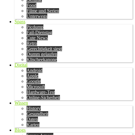
Food
Filme und Serien
Unterwegs
Spass
Picdump
Fail-Dienstag
Cute News
Retro
Gerechtigkeit siegt
Dumm gelaufen
Klischeekanone
Digital
Android
Apple
Google
Microsoft
Hardware-Test
Online-Sicherheit
Wissen
History
Gesundheit
Daten
Karten
Blogs