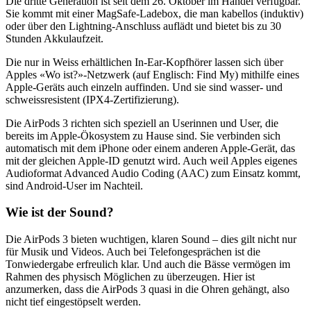
Die dritte Generation ist seit dem 26. Oktober im Handel verfügbar.
Sie kommt mit einer MagSafe-Ladebox, die man kabellos (induktiv)
oder über den Lightning-Anschluss auflädt und bietet bis zu 30
Stunden Akkulaufzeit.
Die nur in Weiss erhältlichen In-Ear-Kopfhörer lassen sich über
Apples «Wo ist?»-Netzwerk (auf Englisch: Find My) mithilfe eines
Apple-Geräts auch einzeln auffinden. Und sie sind wasser- und
schweissresistent (IPX4-Zertifizierung).
Die AirPods 3 richten sich speziell an Userinnen und User, die
bereits im Apple-Ökosystem zu Hause sind. Sie verbinden sich
automatisch mit dem iPhone oder einem anderen Apple-Gerät, das
mit der gleichen Apple-ID genutzt wird. Auch weil Apples eigenes
Audioformat Advanced Audio Coding (AAC) zum Einsatz kommt,
sind Android-User im Nachteil.
Wie ist der Sound?
Die AirPods 3 bieten wuchtigen, klaren Sound – dies gilt nicht nur
für Musik und Videos. Auch bei Telefongesprächen ist die
Tonwiedergabe erfreulich klar. Und auch die Bässe vermögen im
Rahmen des physisch Möglichen zu überzeugen. Hier ist
anzumerken, dass die AirPods 3 quasi in die Ohren gehängt, also
nicht tief eingestöpselt werden.