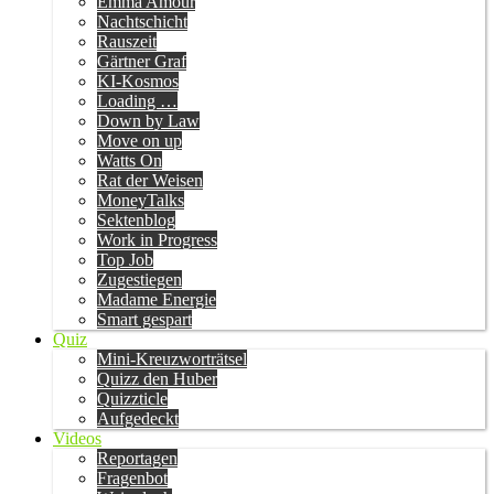
Emma Amour
Nachtschicht
Rauszeit
Gärtner Graf
KI-Kosmos
Loading …
Down by Law
Move on up
Watts On
Rat der Weisen
MoneyTalks
Sektenblog
Work in Progress
Top Job
Zugestiegen
Madame Energie
Smart gespart
Quiz
Mini-Kreuzworträtsel
Quizz den Huber
Quizzticle
Aufgedeckt
Videos
Reportagen
Fragenbot