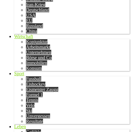
Iran-Krieg
Deutschland
USA
EU
Russland
China
Wirtschaft
Konjunktur
Arbeitsmarkt
Unternehmen
Börse und Co
Immobilien
Konsum
Sport
Fussball
Eishockey
Eismeister Zaugg
Formel 1
Tennis
Velo
Ski
Unvergessen
Resultate
Leben
Gefühle