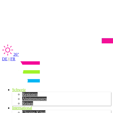
26°
DE
|
FR
Schweiz
Regionen
Abstimmungen
Reisen
International
Ukraine-Krieg