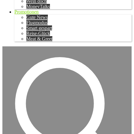
Wein doch
MoneyTalks
Promotionen
Gute News
Flugmodus
Smart gespart
Reise-Glück
Meat & Greet