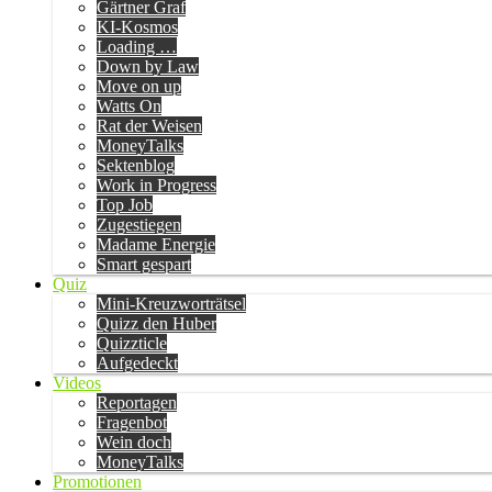
Gärtner Graf
KI-Kosmos
Loading …
Down by Law
Move on up
Watts On
Rat der Weisen
MoneyTalks
Sektenblog
Work in Progress
Top Job
Zugestiegen
Madame Energie
Smart gespart
Quiz
Mini-Kreuzworträtsel
Quizz den Huber
Quizzticle
Aufgedeckt
Videos
Reportagen
Fragenbot
Wein doch
MoneyTalks
Promotionen