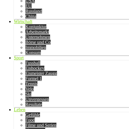
USA
EU
Russland
China
Wirtschaft
Konjunktur
Arbeitsmarkt
Unternehmen
Börse und Co
Immobilien
Konsum
Sport
Fussball
Eishockey
Eismeister Zaugg
Formel 1
Tennis
Velo
Ski
Unvergessen
Resultate
Leben
Gefühle
Food
Filme und Serien