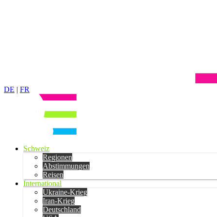
DE
|
FR
Schweiz
Regionen
Abstimmungen
Reisen
International
Ukraine-Krieg
Iran-Krieg
Deutschland