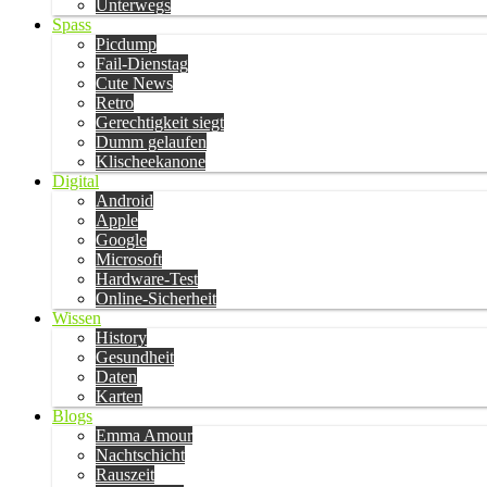
Unterwegs
Spass
Picdump
Fail-Dienstag
Cute News
Retro
Gerechtigkeit siegt
Dumm gelaufen
Klischeekanone
Digital
Android
Apple
Google
Microsoft
Hardware-Test
Online-Sicherheit
Wissen
History
Gesundheit
Daten
Karten
Blogs
Emma Amour
Nachtschicht
Rauszeit