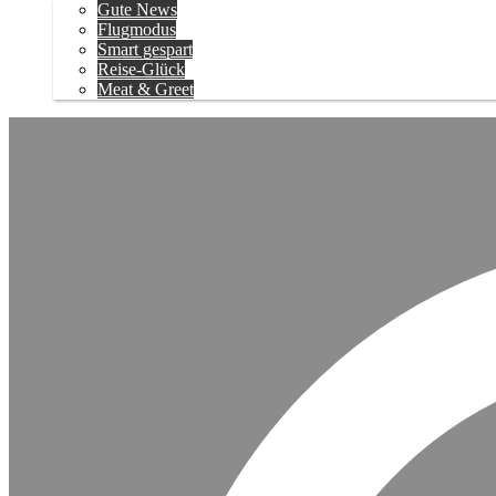
Gute News
Flugmodus
Smart gespart
Reise-Glück
Meat & Greet