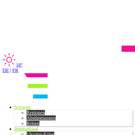
18°
DE
|
FR
Schweiz
Regionen
Abstimmungen
Reisen
International
Ukraine-Krieg