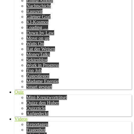
Emma Amour
Nachtschicht
Rauszeit
Gärtner Graf
KI-Kosmos
Loading …
Down by Law
Move on up
Watts On
Rat der Weisen
MoneyTalks
Sektenblog
Work in Progress
Top Job
Zugestiegen
Madame Energie
Smart gespart
Quiz
Mini-Kreuzworträtsel
Quizz den Huber
Quizzticle
Aufgedeckt
Videos
Reportagen
Fragenbot