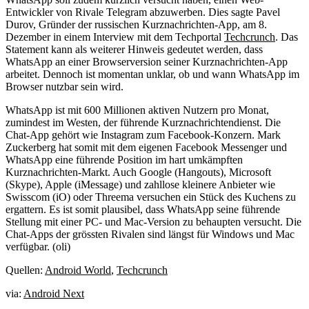
Entwickler von Rivale Telegram abzuwerben. Dies sagte Pavel
Durov, Gründer der russischen Kurznachrichten-App, am 8.
Dezember in einem Interview mit dem Techportal
Techcrunch
. Das
Statement kann als weiterer Hinweis gedeutet werden, dass
WhatsApp an einer Browserversion seiner Kurznachrichten-App
arbeitet. Dennoch ist momentan unklar, ob und wann WhatsApp im
Browser nutzbar sein wird.
WhatsApp ist mit 600 Millionen aktiven Nutzern pro Monat,
zumindest im Westen, der führende Kurznachrichtendienst. Die
Chat-App gehört wie Instagram zum Facebook-Konzern. Mark
Zuckerberg hat somit mit dem eigenen Facebook Messenger und
WhatsApp eine führende Position im hart umkämpften
Kurznachrichten-Markt. Auch Google (Hangouts), Microsoft
(Skype), Apple (iMessage) und zahllose kleinere Anbieter wie
Swisscom (iO) oder Threema versuchen ein Stück des Kuchens zu
ergattern. Es ist somit plausibel, dass WhatsApp seine führende
Stellung mit einer PC- und Mac-Version zu behaupten versucht. Die
Chat-Apps der grössten Rivalen sind längst für Windows und Mac
verfügbar. (oli)
Quellen:
Android World
,
Techcrunch
via:
Android Next