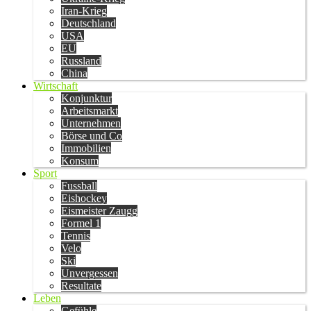
Iran-Krieg
Deutschland
USA
EU
Russland
China
Wirtschaft
Konjunktur
Arbeitsmarkt
Unternehmen
Börse und Co
Immobilien
Konsum
Sport
Fussball
Eishockey
Eismeister Zaugg
Formel 1
Tennis
Velo
Ski
Unvergessen
Resultate
Leben
Gefühle