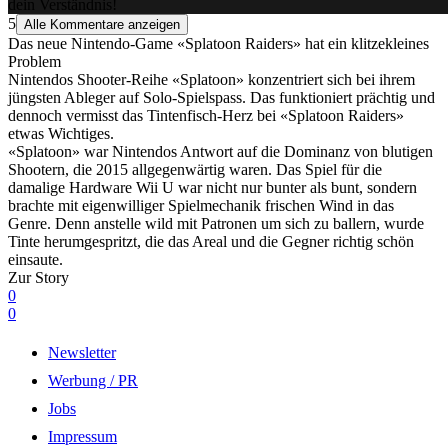
dein Verständnis!
5
Alle Kommentare anzeigen
Das neue Nintendo-Game «Splatoon Raiders» hat ein klitzekleines
Problem
Nintendos Shooter-Reihe «Splatoon» konzentriert sich bei ihrem
jüngsten Ableger auf Solo-Spielspass. Das funktioniert prächtig und
dennoch vermisst das Tintenfisch-Herz bei «Splatoon Raiders»
etwas Wichtiges.
«Splatoon» war Nintendos Antwort auf die Dominanz von blutigen
Shootern, die 2015 allgegenwärtig waren. Das Spiel für die
damalige Hardware Wii U war nicht nur bunter als bunt, sondern
brachte mit eigenwilliger Spielmechanik frischen Wind in das
Genre. Denn anstelle wild mit Patronen um sich zu ballern, wurde
Tinte herumgespritzt, die das Areal und die Gegner richtig schön
einsaute.
Zur Story
0
0
Newsletter
Werbung / PR
Jobs
Impressum