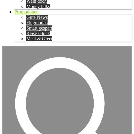
Wein doch
MoneyTalks
Promotionen
Gute News
Flugmodus
Smart gespart
Reise-Glück
Meat & Greet