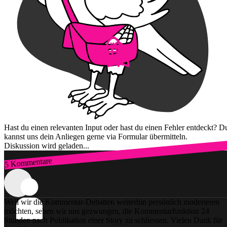
Hast du einen relevanten Input oder hast du einen Fehler entdeckt? D
kannst uns dein Anliegen gerne via Formular übermitteln.
Diskussion wird geladen...
5 Kommentare
Zum Login
Weil wir die Kommentar-Debatten weiterhin persönlich moderieren
möchten, sehen wir uns gezwungen, die Kommentarfunktion 24
Stunden nach Publikation einer Story zu schliessen. Vielen Dank für