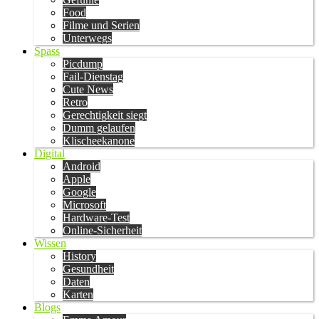
Food
Filme und Serien
Unterwegs
Spass
Picdump
Fail-Dienstag
Cute News
Retro
Gerechtigkeit siegt
Dumm gelaufen
Klischeekanone
Digital
Android
Apple
Google
Microsoft
Hardware-Test
Online-Sicherheit
Wissen
History
Gesundheit
Daten
Karten
Blogs