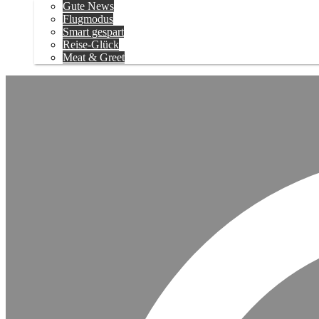
Gute News
Flugmodus
Smart gespart
Reise-Glück
Meat & Greet