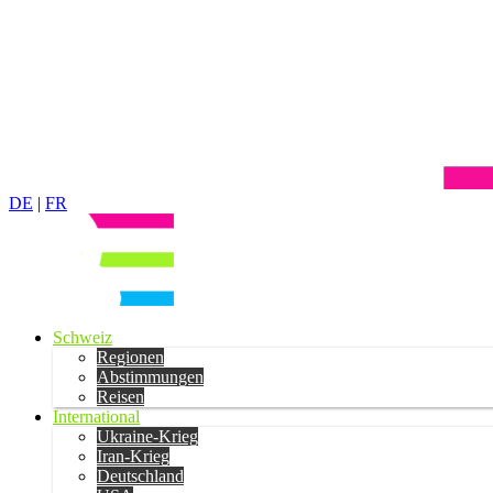
DE
|
FR
Schweiz
Regionen
Abstimmungen
Reisen
International
Ukraine-Krieg
Iran-Krieg
Deutschland