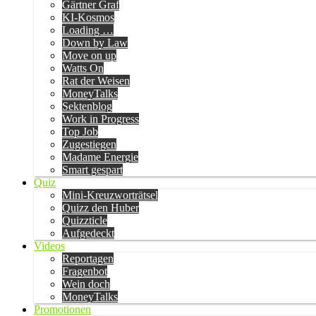
Gärtner Graf
KI-Kosmos
Loading …
Down by Law
Move on up
Watts On
Rat der Weisen
MoneyTalks
Sektenblog
Work in Progress
Top Job
Zugestiegen
Madame Energie
Smart gespart
Quiz
Mini-Kreuzworträtsel
Quizz den Huber
Quizzticle
Aufgedeckt
Videos
Reportagen
Fragenbot
Wein doch
MoneyTalks
Promotionen