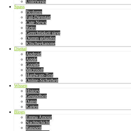
Unterwegs
Spass
Picdump
Fail-Dienstag
Cute News
Retro
Gerechtigkeit siegt
Dumm gelaufen
Klischeekanone
Digital
Android
Apple
Google
Microsoft
Hardware-Test
Online-Sicherheit
Wissen
History
Gesundheit
Daten
Karten
Blogs
Emma Amour
Nachtschicht
Rauszeit