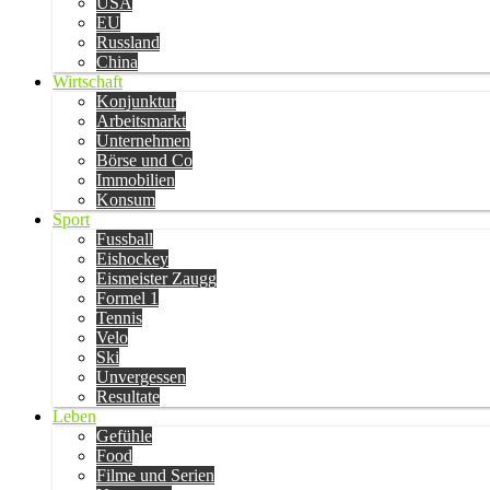
USA
EU
Russland
China
Wirtschaft
Konjunktur
Arbeitsmarkt
Unternehmen
Börse und Co
Immobilien
Konsum
Sport
Fussball
Eishockey
Eismeister Zaugg
Formel 1
Tennis
Velo
Ski
Unvergessen
Resultate
Leben
Gefühle
Food
Filme und Serien