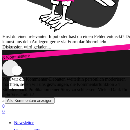
Hast du einen relevanten Input oder hast du einen Fehler entdeckt? D
kannst uns dein Anliegen gerne via Formular übermitteln.
Diskussion wird geladen...
3 Kommentare
Zum Login
Weil wir die Kommentar-Debatten weiterhin persönlich moderieren
möchten, sehen wir uns gezwungen, die Kommentarfunktion 24
Stunden nach Publikation einer Story zu schliessen. Vielen Dank für
dein Verständnis!
3
Alle Kommentare anzeigen
0
0
Newsletter