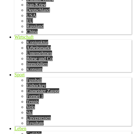
Iran-Krieg
Deutschland
USA
EU
Russland
China
Wirtschaft
Konjunktur
Arbeitsmarkt
Unternehmen
Börse und Co
Immobilien
Konsum
Sport
Fussball
Eishockey
Eismeister Zaugg
Formel 1
Tennis
Velo
Ski
Unvergessen
Resultate
Leben
Gefühle