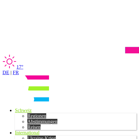
17°
DE
|
FR
Schweiz
Regionen
Abstimmungen
Reisen
International
Ukraine-Krieg