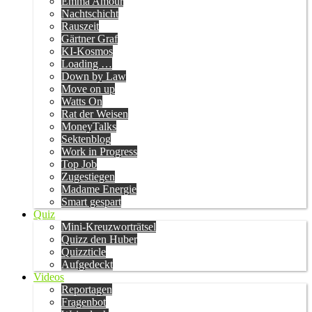
Emma Amour
Nachtschicht
Rauszeit
Gärtner Graf
KI-Kosmos
Loading …
Down by Law
Move on up
Watts On
Rat der Weisen
MoneyTalks
Sektenblog
Work in Progress
Top Job
Zugestiegen
Madame Energie
Smart gespart
Quiz
Mini-Kreuzworträtsel
Quizz den Huber
Quizzticle
Aufgedeckt
Videos
Reportagen
Fragenbot