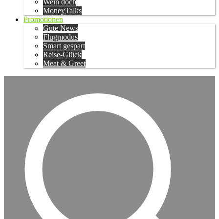
Wein doch
MoneyTalks
Promotionen
Gute News
Flugmodus
Smart gespart
Reise-Glück
Meat & Greet