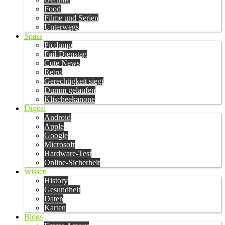
Food
Filme und Serien
Unterwegs
Spass
Picdump
Fail-Dienstag
Cute News
Retro
Gerechtigkeit siegt
Dumm gelaufen
Klischeekanone
Digital
Android
Apple
Google
Microsoft
Hardware-Test
Online-Sicherheit
Wissen
History
Gesundheit
Daten
Karten
Blogs