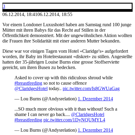
3
06.12.2014, 18:41
06.12.2014, 18:55
Vor einem Londoner Luxushotel haben am Samstag rund 100 junge
Mütter mit ihren Babys für das Recht auf Stillen in der
Öffentlichkeit demonstriert. Mit der ungewöhnlichen Aktion wollten
die Frauen ihre Solidarität mit einer anderen Mutter bekunden.
Diese war vor einigen Tagen vom Hotel «Claridge's» aufgefordert
worden, ihr Baby im Hotelrestaurant «diskret» zu stillen. Angestellte
hatten der 35-jährigen Louise Burns eine grosse Stoffserviette
gereicht, um ihren Busen zu bedecken.
Asked to cover up with this ridiculous shroud while
#breastfeeding
so not to cause offence
@ClaridgesHotel
today..
pic.twitter.com/Is8GWUaGag
— Lou Burns (@Andysrelation)
1. Dezember 2014
...SO much more obvious with it than without! Such a
shame I can never go back....
@ClaridgesHotel
#breastfeeding
pic.twitter.com/1DyNQUMYL4
— Lou Burns (@Andysrelation)
1. Dezember 2014