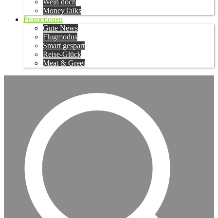
Wein doch
MoneyTalks
Promotionen
Gute News
Flugmodus
Smart gespart
Reise-Glück
Meat & Greet