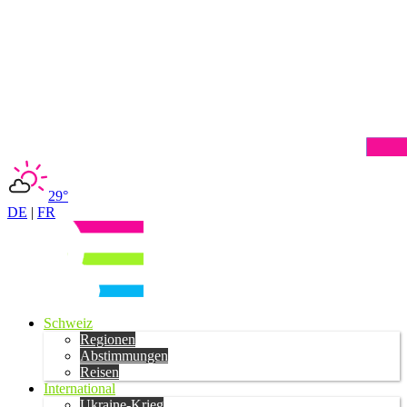
29°
DE
|
FR
Schweiz
Regionen
Abstimmungen
Reisen
International
Ukraine-Krieg