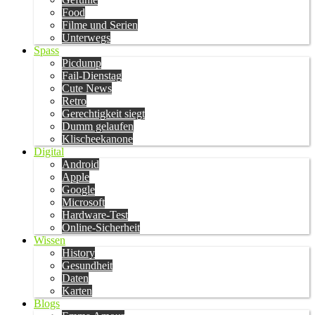
Food
Filme und Serien
Unterwegs
Spass
Picdump
Fail-Dienstag
Cute News
Retro
Gerechtigkeit siegt
Dumm gelaufen
Klischeekanone
Digital
Android
Apple
Google
Microsoft
Hardware-Test
Online-Sicherheit
Wissen
History
Gesundheit
Daten
Karten
Blogs