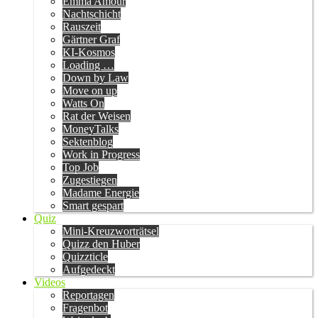
Emma Amour
Nachtschicht
Rauszeit
Gärtner Graf
KI-Kosmos
Loading …
Down by Law
Move on up
Watts On
Rat der Weisen
MoneyTalks
Sektenblog
Work in Progress
Top Job
Zugestiegen
Madame Energie
Smart gespart
Quiz
Mini-Kreuzworträtsel
Quizz den Huber
Quizzticle
Aufgedeckt
Videos
Reportagen
Fragenbot