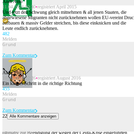
Andi Amo
11.04.2024 00:30
registriert April 2015
Beitrag melden
Und jetzt den Schwung gleich mitnehmen & all jenen Staaten, die
abgewiesene Migranten nicht zurücknehmen wollen EU-vereint Dru
aufbauen & massiv Gelder streichen, bis diese einknicken und die
Leute endlich zurücknehmen.
48
2
Melden
Zum Kommentar
Alex_Phil
10.04.2024 22:26
registriert August 2016
Beitrag melden
Ein kleiner Schritt in die richtige Richtung
45
5
Melden
Zum Kommentar
22
Alle Kommentare anzeigen
Spanien stellt Italien Ultimatum: Grenzkontrollen beenden
Spanien hat Italiens rechte Regierung Medienberichten zufolge
ultimativ zur Beendigung der wegen der Ceuta-Krise eingeführten