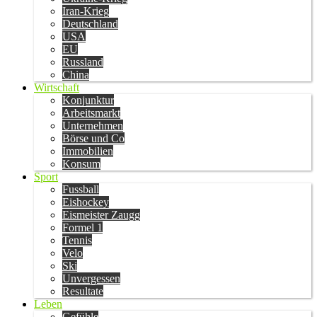
Iran-Krieg
Deutschland
USA
EU
Russland
China
Wirtschaft
Konjunktur
Arbeitsmarkt
Unternehmen
Börse und Co
Immobilien
Konsum
Sport
Fussball
Eishockey
Eismeister Zaugg
Formel 1
Tennis
Velo
Ski
Unvergessen
Resultate
Leben
Gefühle