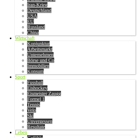
Iran-Krieg
Deutschland
USA
EU
Russland
China
Wirtschaft
Konjunktur
Arbeitsmarkt
Unternehmen
Börse und Co
Immobilien
Konsum
Sport
Fussball
Eishockey
Eismeister Zaugg
Formel 1
Tennis
Velo
Ski
Unvergessen
Resultate
Leben
Gefühle