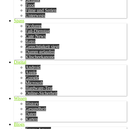
Food
Filme und Serien
Unterwegs
Spass
Picdump
Fail-Dienstag
Cute News
Retro
Gerechtigkeit siegt
Dumm gelaufen
Klischeekanone
Digital
Android
Apple
Google
Microsoft
Hardware-Test
Online-Sicherheit
Wissen
History
Gesundheit
Daten
Karten
Blogs