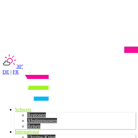
30°
DE
|
FR
Schweiz
Regionen
Abstimmungen
Reisen
International
Ukraine-Krieg