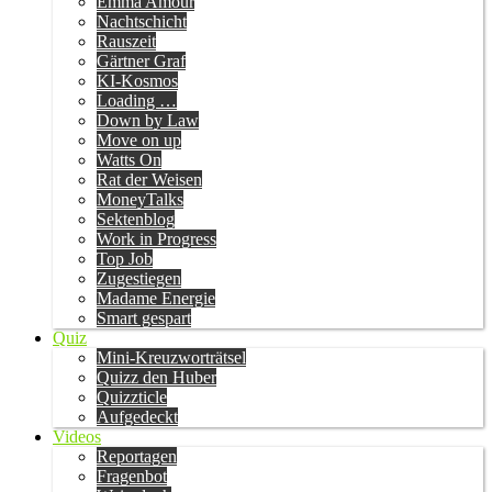
Emma Amour
Nachtschicht
Rauszeit
Gärtner Graf
KI-Kosmos
Loading …
Down by Law
Move on up
Watts On
Rat der Weisen
MoneyTalks
Sektenblog
Work in Progress
Top Job
Zugestiegen
Madame Energie
Smart gespart
Quiz
Mini-Kreuzworträtsel
Quizz den Huber
Quizzticle
Aufgedeckt
Videos
Reportagen
Fragenbot