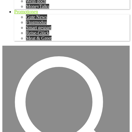
Wein doch
MoneyTalks
Promotionen
Gute News
Flugmodus
Smart gespart
Reise-Glück
Meat & Greet