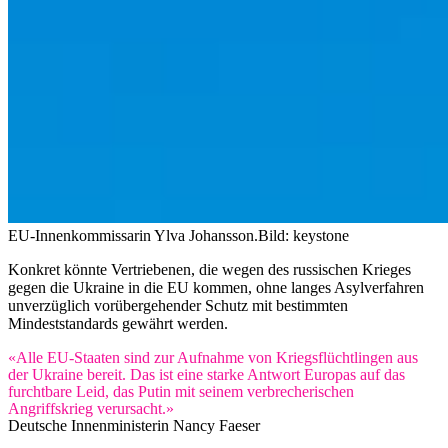
EU-Innenkommissarin Ylva Johansson.
Bild: keystone
Konkret könnte Vertriebenen, die wegen des russischen Krieges
gegen die Ukraine in die EU kommen, ohne langes Asylverfahren
unverzüglich vorübergehender Schutz mit bestimmten
Mindeststandards gewährt werden.
«Alle EU-Staaten sind zur Aufnahme von Kriegsflüchtlingen aus
der Ukraine bereit. Das ist eine starke Antwort Europas auf das
furchtbare Leid, das Putin mit seinem verbrecherischen
Angriffskrieg verursacht.»
Deutsche Innenministerin Nancy Faeser