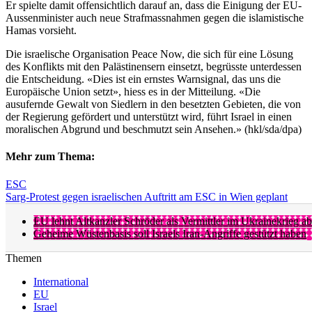
Er spielte damit offensichtlich darauf an, dass die Einigung der EU-
Aussenminister auch neue Strafmassnahmen gegen die islamistische
Hamas vorsieht.
Die israelische Organisation Peace Now, die sich für eine Lösung
des Konflikts mit den Palästinensern einsetzt, begrüsste unterdessen
die Entscheidung. «Dies ist ein ernstes Warnsignal, das uns die
Europäische Union setzt», hiess es in der Mitteilung. «Die
ausufernde Gewalt von Siedlern in den besetzten Gebieten, die von
der Regierung gefördert und unterstützt wird, führt Israel in einen
moralischen Abgrund und beschmutzt sein Ansehen.» (hkl/sda/dpa)
Mehr zum Thema:
ESC
Sarg-Protest gegen israelischen Auftritt am ESC in Wien geplant
EU lehnt Altkanzler Schröder als Vermittler im Ukrainekrieg ab
Geheime Wüstenbasis soll Israels Iran-Angriffe gestützt haben
Themen
International
EU
Israel