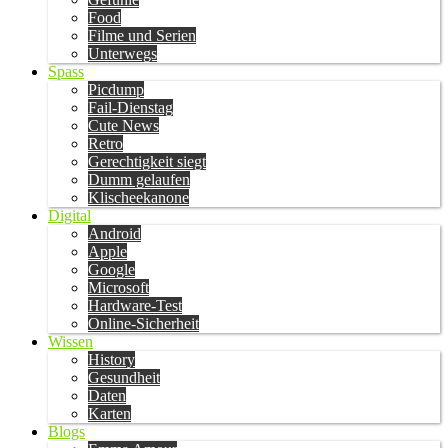
Food
Filme und Serien
Unterwegs
Spass
Picdump
Fail-Dienstag
Cute News
Retro
Gerechtigkeit siegt
Dumm gelaufen
Klischeekanone
Digital
Android
Apple
Google
Microsoft
Hardware-Test
Online-Sicherheit
Wissen
History
Gesundheit
Daten
Karten
Blogs