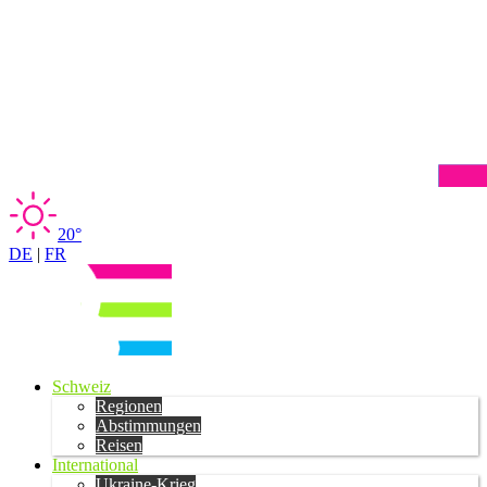
20°
DE
|
FR
Schweiz
Regionen
Abstimmungen
Reisen
International
Ukraine-Krieg