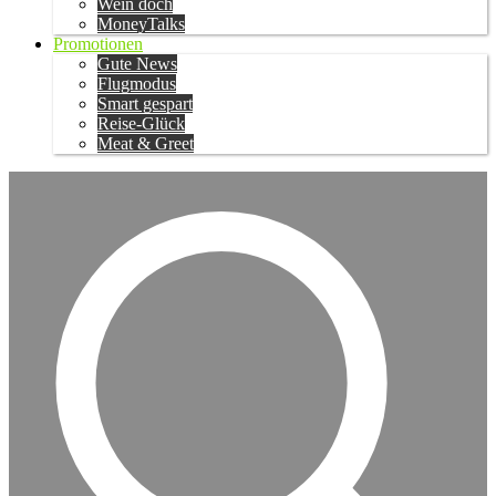
Wein doch
MoneyTalks
Promotionen
Gute News
Flugmodus
Smart gespart
Reise-Glück
Meat & Greet