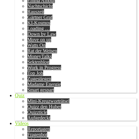
Emma Amour
Nachtschicht
Rauszeit
Gärtner Graf
KI-Kosmos
Loading …
Down by Law
Move on up
Watts On
Rat der Weisen
MoneyTalks
Sektenblog
Work in Progress
Top Job
Zugestiegen
Madame Energie
Smart gespart
Quiz
Mini-Kreuzworträtsel
Quizz den Huber
Quizzticle
Aufgedeckt
Videos
Reportagen
Fragenbot