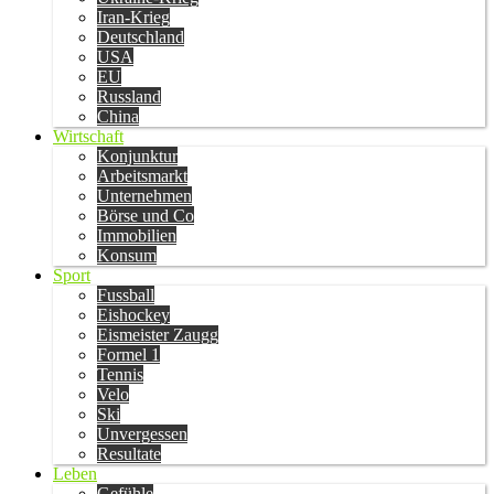
Iran-Krieg
Deutschland
USA
EU
Russland
China
Wirtschaft
Konjunktur
Arbeitsmarkt
Unternehmen
Börse und Co
Immobilien
Konsum
Sport
Fussball
Eishockey
Eismeister Zaugg
Formel 1
Tennis
Velo
Ski
Unvergessen
Resultate
Leben
Gefühle