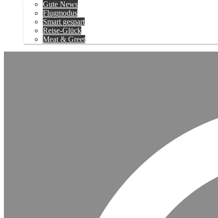
Gute News
Flugmodus
Smart gespart
Reise-Glück
Meat & Greet