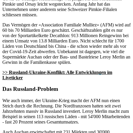
Pimkie und Orsay leicht wegstecken. Anfang Jahr hat das
Unternehmen unter anderem seine Schweizer Pimkie-Filialen
schliessen müssen.
Das Vermögen der «Association Familiale Mulliez» (AFM) wird auf
60 bis 70 Milliarden Euro geschätzt. Geschäftszahlen gibt es nur
von der Sportartikelkette Decathlon: 913 Millionen Reingewinn bei
einem Umsatz von 13.8 Milliarden Euro. Nicht schlecht für 1700
Läden von Deutschland bis China - die schon wieder mehr als vor
der Covid-19-Zeit abwerfen. Unbekannt ist dagegen, wie viel die
Supermärkte Auchan oder der Bau- und Bastelriese Leroy Merlin an
Gewinn in die Familienkasse spülen.
>> Russland-Ukraine-Konflikt: Alle Entwicklungen im
Liveticker
Das Russland-Problem
Wie auch immer, der Ukraine-Krieg macht der AFM nun einen
Strich durch die Rechnung. Die Nordfranzosen hatten seit zwei
Jahrzehnten massiv in Russland investiert. Leroy Merlin macht zum
Beispiel in seinen 113 russischen Läden - mit 54'000 Mitarbeitenden
- fast 20 Prozent seines Gesamtumsatzes.
Auch Auchan erwirtschaftet mit 231 Märkten und 30'000