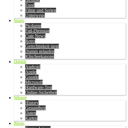
Food
Filme und Serien
Unterwegs
Spass
Picdump
Fail-Dienstag
Cute News
Retro
Gerechtigkeit siegt
Dumm gelaufen
Klischeekanone
Digital
Android
Apple
Google
Microsoft
Hardware-Test
Online-Sicherheit
Wissen
History
Gesundheit
Daten
Karten
Blogs