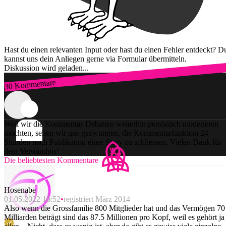
Hast du einen relevanten Input oder hast du einen Fehler entdeckt? D
kannst uns dein Anliegen gerne via Formular übermitteln.
Diskussion wird geladen...
30 Kommentare
Zum Login
Weil wir die Kommentar-Debatten weiterhin persönlich moderieren
möchten, sehen wir uns gezwungen, die Kommentarfunktion 24
Stunden nach Publikation einer Story zu schliessen. Vielen Dank für
dein Verständnis!
Die beliebtesten Kommentare
Hosenabe
01.05.2022 16:52
registriert März 2014
Also wenn die Grossfamilie 800 Mitglieder hat und das Vermögen 70
Milliarden beträgt sind das 87.5 Millionen pro Kopf, weil es gehört ja