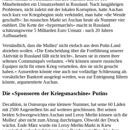
Mitarbeitenden ein Umsatzzehntel in Russland. Nach langjährigen
Problemen, nicht zuletzt mit der lokalen Korruption, hatte Auchan
noch kurz vor Kriegsbeginn stolz verkündet, man habe «die Wende
geschafft»: Im russischen Markt sei Auchan heute als Nummer vier
etabliert. Die Kette der «hypermarchés» macht in Russland
schätzungsweise 5 Milliarden Euro Umsatz - nach 20 Jahren
Aufbauarbeit.
Verständlich, dass die Mulliez' nicht einfach aus dem Putin-Land
abziehen wollen. «Die Entscheidung über die Fortführung unserer
Aktivität in Russland fällt nicht leicht», liessen sie in einem ihrer
seltenen Communiqués verlauten. «Wir können unsere russischen
Equipen nicht für einen Krieg verurteilen, den sie nicht gesucht
haben.» Ausserdem könnte eine auch nur vorläufige Schliessung als
vorsätzlicher Bankrott ausgelegt werden, was zur Enteignung führen
könnte, argumentierte Auchan.
Die «Sponsoren der Kriegsmaschine» Putins
Decathlon, in Osteuropa eine kleinere Nummer, hat seine 60 Läden
mit 2500 Angestellten bis auf weiteres geschlossen. Bei seinen
beiden Schwergewichten Auchan und Leroy Merlin können sich die
Mulliez' aber nicht zum Abzug durchringen. Obwohl der Druck
wächst. Ende März wurde ein Leroy-Merlin-Markt in Kiew