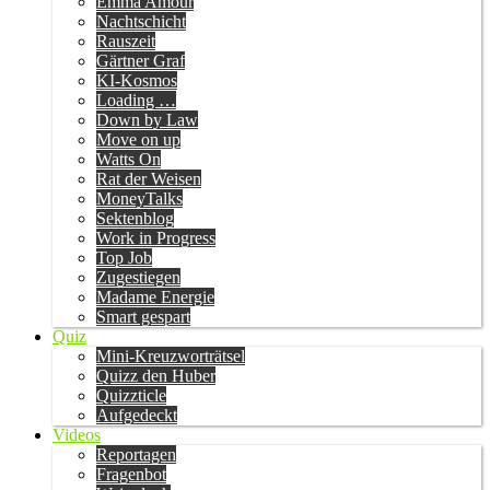
Emma Amour
Nachtschicht
Rauszeit
Gärtner Graf
KI-Kosmos
Loading …
Down by Law
Move on up
Watts On
Rat der Weisen
MoneyTalks
Sektenblog
Work in Progress
Top Job
Zugestiegen
Madame Energie
Smart gespart
Quiz
Mini-Kreuzworträtsel
Quizz den Huber
Quizzticle
Aufgedeckt
Videos
Reportagen
Fragenbot