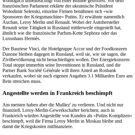
womöglich unbeabsichtigt von einer Bombe getroffen. Vor dem
französischen Parlament erklärte der ukrainische Präsident
Wolodimir Selenski, einzelne Firmen benähmen sich «wie
Sponsoren der Kriegsmaschine» Putins. Er erwähnte namentlich
Auchan, Leroy Merlin und Renault. Wobei der Autohersteller
Renault seine Tätigkeit in Russland mittlerweile eingestellt hat,
ähnlich wie die französische Parfum-Kette Sephora oder das
Luxushaus Hermès.
Der Bauriese Vinci, die Hotelgruppe Accor und der Foodkonzern
Danone bleiben dagegen in Russland, weil sie, wie sie sagen, die
Zivilbevölkerung nicht benachteiligen wollen. Der Energiekonzern
Total stoppt immerhin seine Investitionen in Russland, und die
Pariser Bank Société Générale will ihren Anteil an Rosbank
verkaufen, wobei sie nach eigenen Angaben 3.1 Milliarden Euro ans
Bein streichen muss.
Angestellte werden in Frankreich beschimpft
Am meisten haben aber die Mulliez' zu verlieren. Und nicht nur
finanziell. Leroy-Merlin-Gewerkschafter berichten, auch in
Frankreich würden Angestellte von Kunden als «Putins Komplizen»
beschimpft, weil die Firma Leroy Merlin in Moskau bleibe und
damit die Kriegskosten mitfinanziere.