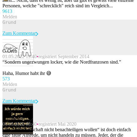
allen... Nicht, dass es wenig ist, aber da gibt es gewiss viele einzelne
Personen, welche "schrecklich" reich sind im Vergleich...
96
13
Melden
Zum Kommentar
G.Oreb
01.05.2022 19:40
registriert September 2014
Beitrag melden
“Sondern ungezwungen locker, wie die Nordfranzosen sind.”
Haha, Humor habt ihr 😅
57
3
Melden
Zum Kommentar
Pummelfee
01.05.2022 18:40
registriert Mai 2020
Beitrag melden
„die Zivilgesellschaft nicht benachteiligen wollen“ ist doch einfach
eine faule Ausrede, um nicht handeln zu müssen. Jeder, der die