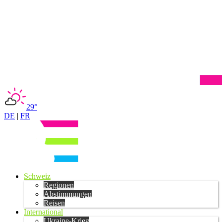
29°
DE
|
FR
Schweiz
Regionen
Abstimmungen
Reisen
International
Ukraine-Krieg