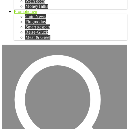
Wein doch
MoneyTalks
Promotionen
Gute News
Flugmodus
Smart gespart
Reise-Glück
Meat & Greet