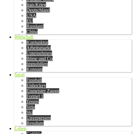
Iran-Krieg
Deutschland
USA
EU
Russland
China
Wirtschaft
Konjunktur
Arbeitsmarkt
Unternehmen
Börse und Co
Immobilien
Konsum
Sport
Fussball
Eishockey
Eismeister Zaugg
Formel 1
Tennis
Velo
Ski
Unvergessen
Resultate
Leben
Gefühle