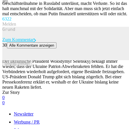
Geschäftsteilnahme in Russlabd unterlässt, macht Verluste. So ist das
halt manchmal mit der Solidarität. Aber man muss sich jetzt einfach
mal entscheiden, ob man Putin finanziell unterstützen will oder nicht.
63
22
Melden
Zum Kommentar
30
Alle Kommentare anzeigen
Trump liefert der Ukraine keine Patriot-Raketen – und macht Joe
Biden dafür verantwortlich
Der ukrainische Präsident Wolodymyr Selenskyj beklagt immer
Beitrag melden
wieder, dass der Ukraine Patriot-Abwehrraketen fehlten. Er hat die
Verbündeten wiederholt aufgefordert, eigene Bestände freizugeben.
US-Präsident Donald Trump gibt sich bislang zögerlich. Bei einer
Pressekonferenz erklärt er, weshalb er der Ukraine bislang keine
neuen Raketen liefert.
Zur Story
0
0
Newsletter
Werbung / PR