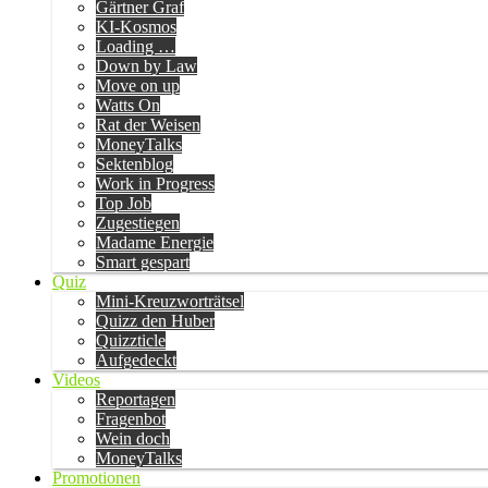
Gärtner Graf
KI-Kosmos
Loading …
Down by Law
Move on up
Watts On
Rat der Weisen
MoneyTalks
Sektenblog
Work in Progress
Top Job
Zugestiegen
Madame Energie
Smart gespart
Quiz
Mini-Kreuzworträtsel
Quizz den Huber
Quizzticle
Aufgedeckt
Videos
Reportagen
Fragenbot
Wein doch
MoneyTalks
Promotionen