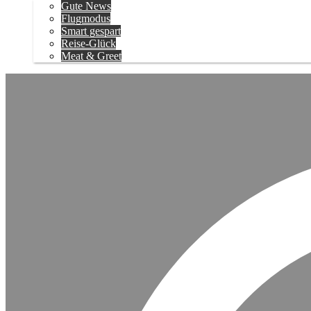
Gute News
Flugmodus
Smart gespart
Reise-Glück
Meat & Greet