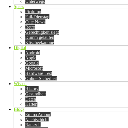
Unterwegs
Spass
Picdump
Fail-Dienstag
Cute News
Retro
Gerechtigkeit siegt
Dumm gelaufen
Klischeekanone
Digital
Android
Apple
Google
Microsoft
Hardware-Test
Online-Sicherheit
Wissen
History
Gesundheit
Daten
Karten
Blogs
Emma Amour
Nachtschicht
Rauszeit