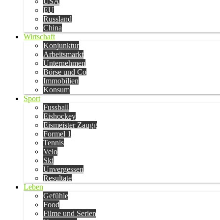
USA
EU
Russland
China
Wirtschaft
Konjunktur
Arbeitsmarkt
Unternehmen
Börse und Co
Immobilien
Konsum
Sport
Fussball
Eishockey
Eismeister Zaugg
Formel 1
Tennis
Velo
Ski
Unvergessen
Resultate
Leben
Gefühle
Food
Filme und Serien