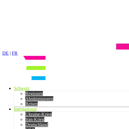
DE
|
FR
Schweiz
Regionen
Abstimmungen
Reisen
International
Ukraine-Krieg
Iran-Krieg
Deutschland