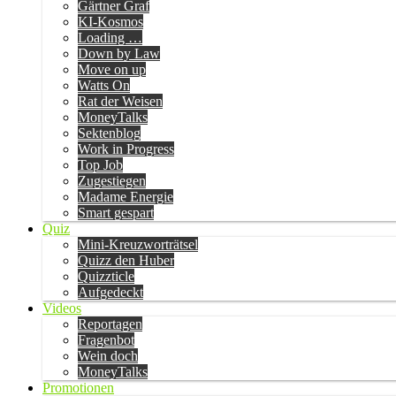
Gärtner Graf
KI-Kosmos
Loading …
Down by Law
Move on up
Watts On
Rat der Weisen
MoneyTalks
Sektenblog
Work in Progress
Top Job
Zugestiegen
Madame Energie
Smart gespart
Quiz
Mini-Kreuzworträtsel
Quizz den Huber
Quizzticle
Aufgedeckt
Videos
Reportagen
Fragenbot
Wein doch
MoneyTalks
Promotionen