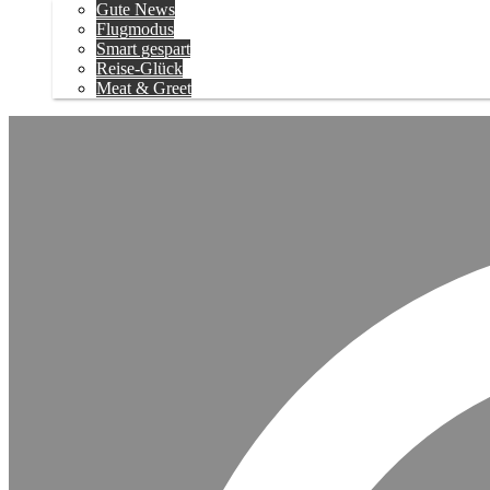
Gute News
Flugmodus
Smart gespart
Reise-Glück
Meat & Greet