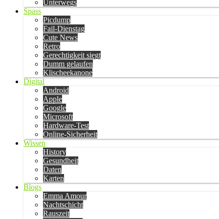
Unterwegs
Spass
Picdump
Fail-Dienstag
Cute News
Retro
Gerechtigkeit siegt
Dumm gelaufen
Klischeekanone
Digital
Android
Apple
Google
Microsoft
Hardware-Test
Online-Sicherheit
Wissen
History
Gesundheit
Daten
Karten
Blogs
Emma Amour
Nachtschicht
Rauszeit