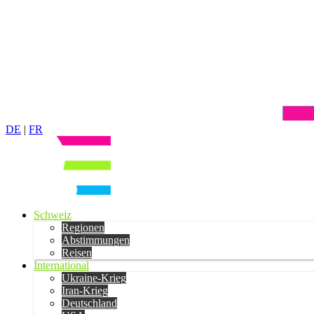
DE
|
FR
Schweiz
Regionen
Abstimmungen
Reisen
International
Ukraine-Krieg
Iran-Krieg
Deutschland