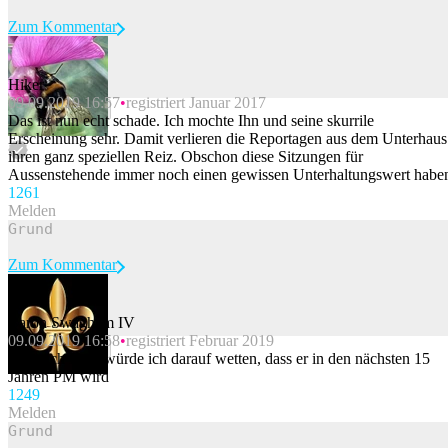
Zum Kommentar
Hiker
09.09.2019 16:57
registriert Januar 2017
Beitrag melden
Das ist nun echt schade. Ich mochte Ihn und seine skurrile
Erscheinung sehr. Damit verlieren die Reportagen aus dem Unterhaus
ihren ganz speziellen Reiz. Obschon diese Sitzungen für
Aussenstehende immer noch einen gewissen Unterhaltungswert habe
126
1
Melden
Zum Kommentar
Baron Swagham IV
09.09.2019 16:58
registriert Februar 2019
Beitrag melden
Wäre ich Brite würde ich darauf wetten, dass er in den nächsten 15
Jahren PM wird
124
9
Melden