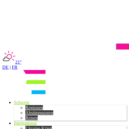
21°
DE
|
FR
Schweiz
Regionen
Abstimmungen
Reisen
International
Ukraine-Krieg