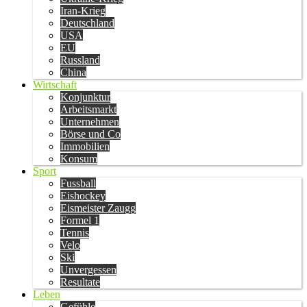
Iran-Krieg
Deutschland
USA
EU
Russland
China
Wirtschaft
Konjunktur
Arbeitsmarkt
Unternehmen
Börse und Co
Immobilien
Konsum
Sport
Fussball
Eishockey
Eismeister Zaugg
Formel 1
Tennis
Velo
Ski
Unvergessen
Resultate
Leben
Gefühle