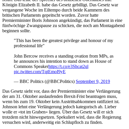
Königin Elizabeth II. habe das Gesetz gebilligt. Das Gesetz war
vergangene Woche im Eiltempo durch beide Kammern des
britischen Parlaments gepeitscht worden. Zuvor hatte
Premierminister Boris Johnson angekündigt, das Parlament in eine
fünfwöchige Zwangspause zu schicken, die noch am Montagabend
beginnen sollte.
"This has been the greatest privilege and honour of my
professional life"
John Bercow receives a standing ovation from MPs, as
he announces his intention to stand down as House of
Commons Speaker
https://t.co/e3Shcat2ql
pic.twitter.com/TqtEmoI9yE
— BBC Politics (@BBCPolitics)
September 9, 2019
Das Gesetz sieht vor, dass der Premierminister eine Verlängerung
der am 31. Oktober auslaufenden Brexit-Frist beantragen muss,
wenn bis zum 19. Oktober kein Austrittsabkommen ratifiziert ist.
Johnson lehnt eine Verlängerung jedoch kategorisch ab. Lieber
wolle er «tot im Graben» liegen. Über das Gesetz will er sich
trotzdem nicht hinwegsetzen. Spekuliert wird, dass die Regierung
versuchen wird, anderweitig ein Schlupfloch zu finden.