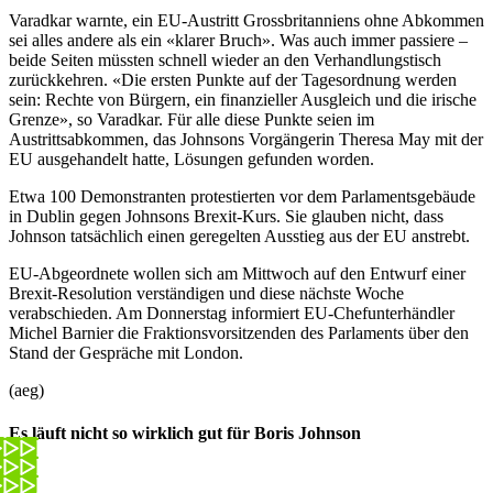
Varadkar warnte, ein EU-Austritt Grossbritanniens ohne Abkommen
sei alles andere als ein «klarer Bruch». Was auch immer passiere –
beide Seiten müssten schnell wieder an den Verhandlungstisch
zurückkehren. «Die ersten Punkte auf der Tagesordnung werden
sein: Rechte von Bürgern, ein finanzieller Ausgleich und die irische
Grenze», so Varadkar. Für alle diese Punkte seien im
Austrittsabkommen, das Johnsons Vorgängerin Theresa May mit der
EU ausgehandelt hatte, Lösungen gefunden worden.
Etwa 100 Demonstranten protestierten vor dem Parlamentsgebäude
in Dublin gegen Johnsons Brexit-Kurs. Sie glauben nicht, dass
Johnson tatsächlich einen geregelten Ausstieg aus der EU anstrebt.
EU-Abgeordnete wollen sich am Mittwoch auf den Entwurf einer
Brexit-Resolution verständigen und diese nächste Woche
verabschieden. Am Donnerstag informiert EU-Chefunterhändler
Michel Barnier die Fraktionsvorsitzenden des Parlaments über den
Stand der Gespräche mit London.
(aeg)
Es läuft nicht so wirklich gut für Boris Johnson