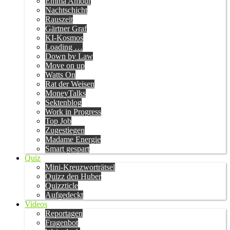
Emma Amour
Nachtschicht
Rauszeit
Gärtner Graf
KI-Kosmos
Loading …
Down by Law
Move on up
Watts On
Rat der Weisen
MoneyTalks
Sektenblog
Work in Progress
Top Job
Zugestiegen
Madame Energie
Smart gespart
Quiz
Mini-Kreuzworträtsel
Quizz den Huber
Quizzticle
Aufgedeckt
Videos
Reportagen
Fragenbot