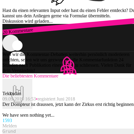
Hast du einen relevanten Input oder hast du einen Fehler entdeckt? D
kannst uns dein Anliegen gerne via Formular übermitteln.
Diskussion wird geladen...
20 Kommentare
Zum Login
Weil wir die Kommentar-Debatten weiterhin persönlich moderieren
möchten, sehen wir uns gezwungen, die Kommentarfunktion 24
Stunden nach Publikation einer Story zu schliessen. Vielen Dank für
dein Verständnis!
Die beliebtesten Kommentare
Tekkudan
09.09.2019 16:53
registriert Juni 2018
Der Dompteur ist draussen, jetzt kann der Zirkus erst richtig beginnen
We have seen nothing yet...
159
3
Melden