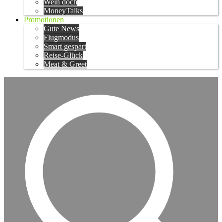
Wein doch
MoneyTalks
Promotionen
Gute News
Flugmodus
Smart gespart
Reise-Glück
Meat & Greet