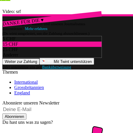
Video: srf
DANKE FÜR DIE ♥
Würdest du gerne watson und unseren Journalismus
unterstützen?
Mehr erfahren
(Du wirst umgeleitet, um die Zahlung abzuschliessen.)
5 CHF
15 CHF
25 CHF
Anderer
Weiter zur Zahlung
Mit Twint unterstützen
Oder unterstütze uns per
Banküberweisung
.
Themen
International
Grossbritannien
England
Abonniere unseren Newsletter
Abonnieren
Du hast uns was zu sagen?