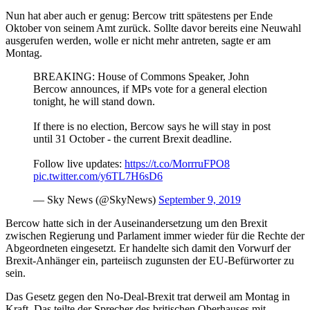
Nun hat aber auch er genug: Bercow tritt spätestens per Ende
Oktober von seinem Amt zurück. Sollte davor bereits eine Neuwahl
ausgerufen werden, wolle er nicht mehr antreten, sagte er am
Montag.
BREAKING: House of Commons Speaker, John
Bercow announces, if MPs vote for a general election
tonight, he will stand down.
If there is no election, Bercow says he will stay in post
until 31 October - the current Brexit deadline.
Follow live updates:
https://t.co/MorrruFPO8
pic.twitter.com/y6TL7H6sD6
— Sky News (@SkyNews)
September 9, 2019
Bercow hatte sich in der Auseinandersetzung um den Brexit
zwischen Regierung und Parlament immer wieder für die Rechte der
Abgeordneten eingesetzt. Er handelte sich damit den Vorwurf der
Brexit-Anhänger ein, parteiisch zugunsten der EU-Befürworter zu
sein.
Das Gesetz gegen den No-Deal-Brexit trat derweil am Montag in
Kraft. Das teilte der Sprecher des britischen Oberhauses mit.