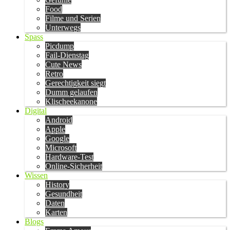
Food
Filme und Serien
Unterwegs
Spass
Picdump
Fail-Dienstag
Cute News
Retro
Gerechtigkeit siegt
Dumm gelaufen
Klischeekanone
Digital
Android
Apple
Google
Microsoft
Hardware-Test
Online-Sicherheit
Wissen
History
Gesundheit
Daten
Karten
Blogs