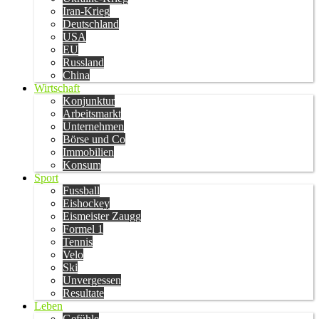
Iran-Krieg
Deutschland
USA
EU
Russland
China
Wirtschaft
Konjunktur
Arbeitsmarkt
Unternehmen
Börse und Co
Immobilien
Konsum
Sport
Fussball
Eishockey
Eismeister Zaugg
Formel 1
Tennis
Velo
Ski
Unvergessen
Resultate
Leben
Gefühle