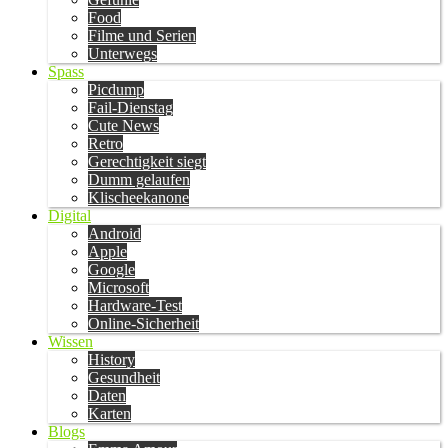
Food
Filme und Serien
Unterwegs
Spass
Picdump
Fail-Dienstag
Cute News
Retro
Gerechtigkeit siegt
Dumm gelaufen
Klischeekanone
Digital
Android
Apple
Google
Microsoft
Hardware-Test
Online-Sicherheit
Wissen
History
Gesundheit
Daten
Karten
Blogs