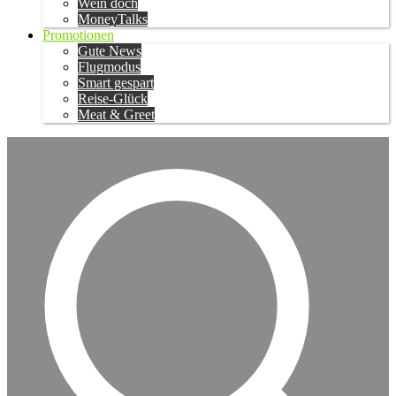
Wein doch
MoneyTalks
Promotionen
Gute News
Flugmodus
Smart gespart
Reise-Glück
Meat & Greet