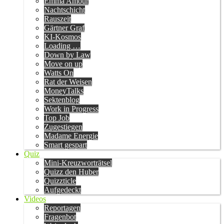
Emma Amour
Nachtschicht
Rauszeit
Gärtner Graf
KI-Kosmos
Loading …
Down by Law
Move on up
Watts On
Rat der Weisen
MoneyTalks
Sektenblog
Work in Progress
Top Job
Zugestiegen
Madame Energie
Smart gespart
Quiz
Mini-Kreuzworträtsel
Quizz den Huber
Quizzticle
Aufgedeckt
Videos
Reportagen
Fragenbot