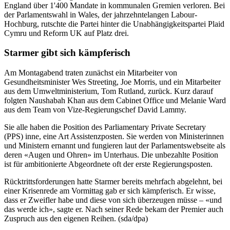
England über 1'400 Mandate in kommunalen Gremien verloren. Bei
der Parlamentswahl in Wales, der jahrzehntelangen Labour-
Hochburg, rutschte die Partei hinter die Unabhängigkeitspartei Plaid
Cymru und Reform UK auf Platz drei.
Starmer gibt sich kämpferisch
Am Montagabend traten zunächst ein Mitarbeiter von
Gesundheitsminister Wes Streeting, Joe Morris, und ein Mitarbeiter
aus dem Umweltministerium, Tom Rutland, zurück. Kurz darauf
folgten Naushabah Khan aus dem Cabinet Office und Melanie Ward
aus dem Team von Vize-Regierungschef David Lammy.
Sie alle haben die Position des Parliamentary Private Secretary
(PPS) inne, eine Art Assistenzposten. Sie werden von Ministerinnen
und Ministern ernannt und fungieren laut der Parlamentswebseite als
deren «Augen und Ohren» im Unterhaus. Die unbezahlte Position
ist für ambitionierte Abgeordnete oft der erste Regierungsposten.
Rücktrittsforderungen hatte Starmer bereits mehrfach abgelehnt, bei
einer Krisenrede am Vormittag gab er sich kämpferisch. Er wisse,
dass er Zweifler habe und diese von sich überzeugen müsse – «und
das werde ich», sagte er. Nach seiner Rede bekam der Premier auch
Zuspruch aus den eigenen Reihen. (sda/dpa)