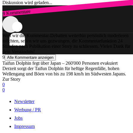
Diskussion wird geladen...
9 Kommentare
Zum Login
Weil wir die Kommentar-Debatten weiterhin persönlich moderieren
möchten, sehen wir uns gezwungen, die Kommentarfunktion 24
Stunden nach Publikation einer Story zu schliessen. Vielen Dank für
dein Verständnis!
9
Alle Kommentare anzeigen
Taifun Dolphin fegt über Japan – 260'000 Personen evakuiert
Derzeit sorgt der Taifun Dolphin für heftige Regenfälle, hohen
Wellengang und Böen von bis zu 198 km/h im Südwesten Japans.
Zur Story
0
0
Newsletter
Werbung / PR
Jobs
Impressum