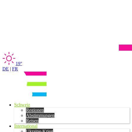
19°
DE
|
FR
Schweiz
Regionen
Abstimmungen
Reisen
International
Ukraine-Krieg