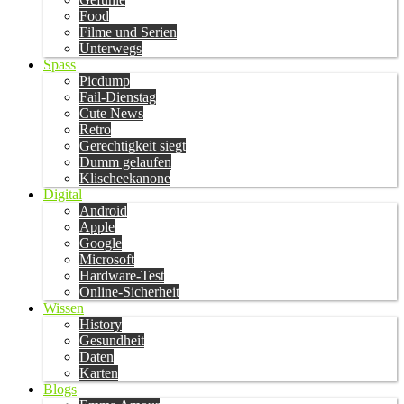
Food
Filme und Serien
Unterwegs
Spass
Picdump
Fail-Dienstag
Cute News
Retro
Gerechtigkeit siegt
Dumm gelaufen
Klischeekanone
Digital
Android
Apple
Google
Microsoft
Hardware-Test
Online-Sicherheit
Wissen
History
Gesundheit
Daten
Karten
Blogs