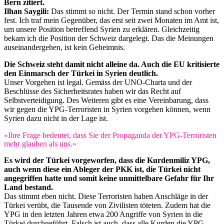
Bern zitiert.
Ilhan Saygili:
Das stimmt so nicht. Der Termin stand schon vorher
fest. Ich traf mein Gegenüber, das erst seit zwei Monaten im Amt ist,
um unsere Position betreffend Syrien zu erklären. Gleichzeitig
bekam ich die Position der Schweiz dargelegt. Das die Meinungen
auseinandergehen, ist kein Geheimnis.
Die Schweiz steht damit nicht alleine da. Auch die EU kritisierte
den Einmarsch der Türkei in Syrien deutlich.
Unser Vorgehen ist legal. Gemäss der UNO-Charta und der
Beschlüsse des Sicherheitsrates haben wir das Recht auf
Selbstverteidigung. Des Weiteren gibt es eine Vereinbarung, dass
wir gegen die YPG-Terroristen in Syrien vorgehen können, wenn
Syrien dazu nicht in der Lage ist.
«Ihre Frage bedeutet, dass Sie der Propaganda der YPG-Terroristen
mehr glauben als uns.»
Es wird der Türkei vorgeworfen, dass die Kurdenmiliz YPG,
auch wenn diese ein Ableger der PKK ist, die Türkei nicht
angegriffen hatte und somit keine unmittelbare Gefahr für Ihr
Land bestand.
Das stimmt eben nicht. Diese Terroristen haben Anschläge in der
Türkei verübt, die Tausende von Zivilisten töteten. Zudem hat die
YPG in den letzten Jahren etwa 200 Angriffe von Syrien in die
Türkei durchgeführt. Falsch ist auch, dass alle Kurden die YPG