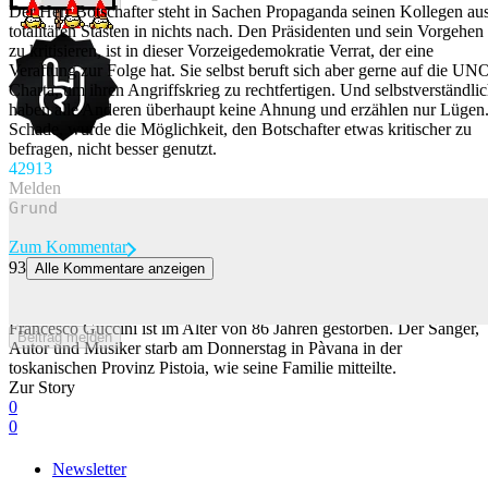
Der Herr Botschafter steht in Sachen Propaganda seinen Kollegen au
totalitären Stasten in nichts nach. Den Präsidenten und sein Vorgehen
zu kritisieren, ist in dieser Vorzeigedemokratie Verrat, der eine
Veraftung zur Folge hat. Sie selbst beruft sich aber gerne auf die UN
Charta, um ihren Angriffskrieg zu rechtfertigen. Und selbstverständli
haben alle Anderen überhaupt keine Ahnung und erzählen nur Lügen
Schade, wurde die Möglichkeit, den Botschafter etwas kritischer zu
befragen, nicht besser genutzt.
429
13
Melden
Zum Kommentar
93
Alle Kommentare anzeigen
Italienischer Liedermacher Francesco Guccini 86-jährig gestorben
Italien trauert um einen seiner bedeutendsten Liedermacher:
Francesco Guccini ist im Alter von 86 Jahren gestorben. Der Sänger,
Beitrag melden
Autor und Musiker starb am Donnerstag in Pàvana in der
toskanischen Provinz Pistoia, wie seine Familie mitteilte.
Zur Story
0
0
Newsletter