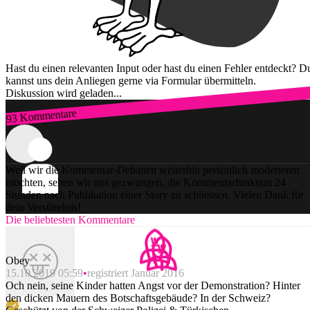
Hast du einen relevanten Input oder hast du einen Fehler entdeckt? D
kannst uns dein Anliegen gerne via Formular übermitteln.
Diskussion wird geladen...
93 Kommentare
Zum Login
Weil wir die Kommentar-Debatten weiterhin persönlich moderieren
möchten, sehen wir uns gezwungen, die Kommentarfunktion 24
Stunden nach Publikation einer Story zu schliessen. Vielen Dank für
dein Verständnis!
Die beliebtesten Kommentare
Obey
15.10.2019 05:59
registriert Januar 2016
Och nein, seine Kinder hatten Angst vor der Demonstration? Hinter
den dicken Mauern des Botschaftsgebäude? In der Schweiz?