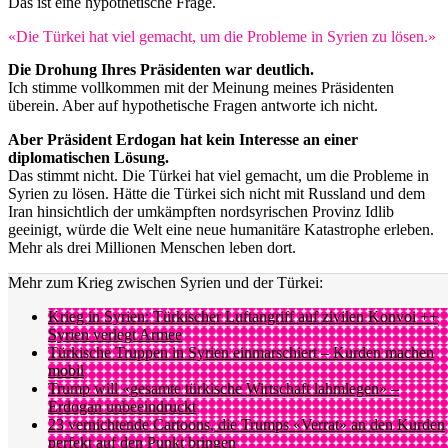
Das ist eine hypothetische Frage.
«Die Türkei hat viel gemacht, um die Probleme in Syrien zu lösen.»
Die Drohung Ihres Präsidenten war deutlich.
Ich stimme vollkommen mit der Meinung meines Präsidenten
überein. Aber auf hypothetische Fragen antworte ich nicht.
Aber Präsident Erdogan hat kein Interesse an einer
diplomatischen Lösung.
Das stimmt nicht. Die Türkei hat viel gemacht, um die Probleme in
Syrien zu lösen. Hätte die Türkei sich nicht mit Russland und dem
Iran hinsichtlich der umkämpften nordsyrischen Provinz Idlib
geeinigt, würde die Welt eine neue humanitäre Katastrophe erleben.
Mehr als drei Millionen Menschen leben dort.
Mehr zum Krieg zwischen Syrien und der Türkei:
Krieg in Syrien: Türkischer Luftangriff auf zivilen Konvoi ++
Syrien verlegt Armee
Türkische Truppen in Syrien einmarschiert – Kurden machen
mobil
Trump will «gesamte türkische Wirtschaft lahmlegen» –
Erdogan unbeeindruckt
23 vernichtende Cartoons, die Trumps «Verrat» an den Kurden
perfekt auf den Punkt bringen