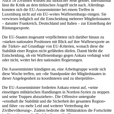
Auch 18 Zivilisten wurden auf türkischer Seite getötet. International
lässt die Kritik an dem türkischen Angriff nicht nach. Allerdings
konnten sich die EU-Aussenminister bei einem Treffen in
Luxemburg nicht auf ein EU-weites Waffenembargo einigen. Sie
verwiesen lediglich auf die Entscheidung mehrerer Mitgliedsstaaten
– darunter Frankreich, Deutschland und Italien – zur Einstellung der
Rüstungsexporte.
Die EU-Staaten insgesamt verpflichteten sich darüber hinaus zu
«starken nationalen Positionen mit Blick auf ihre Waffenexporte an
die Türkei» auf Grundlage von EU-Kriterien, wonach diese die
Stabilität einer Region nicht gefährden dürfen. Damit bleibt die
Entscheidung, ob ein Waffenembargo gegen Ankara verhängt wird
oder nicht, weiter bei den nationalen Regierungen.
Die Aussenminister kündigten an, eine Arbeitsgruppe werde sich
diese Woche treffen, um «die Standpunkte der Mitgliedstaaten in
dieser Angelegenheit zu koordinieren und zu überprüfen».
Die EU-Aussenminister forderten Ankara erneut auf, «seine
einseitigen militärischen Handlungen in Nordost-Syrien zu stoppen
und seine Truppen abzuziehen». Die Offensive untergrabe
«ernsthaft die Stabilität und die Sicherheit der gesamten Region»
und führe «zu mehr Leid und weiterer Vertreibung der
Zivilbevölkerung». Zudem bedrohe die Militäraktion die Fortschritte