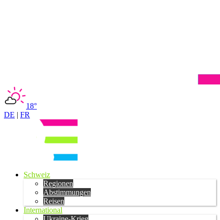
18°
DE
|
FR
Schweiz
Regionen
Abstimmungen
Reisen
International
Ukraine-Krieg