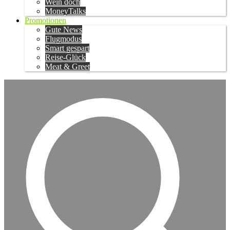
Wein doch
MoneyTalks
Promotionen
Gute News
Flugmodus
Smart gespart
Reise-Glück
Meat & Greet