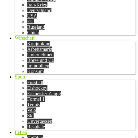
Iran-Krieg
Deutschland
USA
EU
Russland
China
Wirtschaft
Konjunktur
Arbeitsmarkt
Unternehmen
Börse und Co
Immobilien
Konsum
Sport
Fussball
Eishockey
Eismeister Zaugg
Formel 1
Tennis
Velo
Ski
Unvergessen
Resultate
Leben
Gefühle