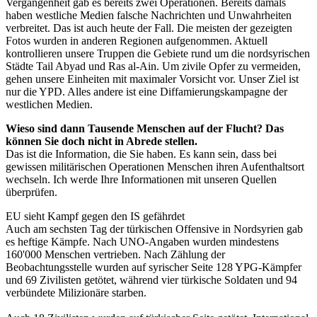
Vergangenheit gab es bereits zwei Operationen. Bereits damals
haben westliche Medien falsche Nachrichten und Unwahrheiten
verbreitet. Das ist auch heute der Fall. Die meisten der gezeigten
Fotos wurden in anderen Regionen aufgenommen. Aktuell
kontrollieren unsere Truppen die Gebiete rund um die nordsyrischen
Städte Tail Abyad und Ras al-Ain. Um zivile Opfer zu vermeiden,
gehen unsere Einheiten mit maximaler Vorsicht vor. Unser Ziel ist
nur die YPD. Alles andere ist eine Diffamierungskampagne der
westlichen Medien.
Wieso sind dann Tausende Menschen auf der Flucht? Das
können Sie doch nicht in Abrede stellen.
Das ist die Information, die Sie haben. Es kann sein, dass bei
gewissen militärischen Operationen Menschen ihren Aufenthaltsort
wechseln. Ich werde Ihre Informationen mit unseren Quellen
überprüfen.
EU sieht Kampf gegen den IS gefährdet
Auch am sechsten Tag der türkischen Offensive in Nordsyrien gab
es heftige Kämpfe. Nach UNO-Angaben wurden mindestens
160'000 Menschen vertrieben. Nach Zählung der
Beobachtungsstelle wurden auf syrischer Seite 128 YPG-Kämpfer
und 69 Zivilisten getötet, während vier türkische Soldaten und 94
verbündete Milizionäre starben.