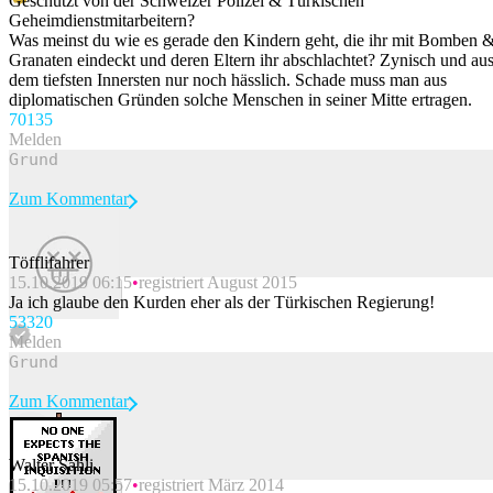
Geschützt von der Schweizer Polizei & Türkischen
Geheimdienstmitarbeitern?
Was meinst du wie es gerade den Kindern geht, die ihr mit Bomben 
Granaten eindeckt und deren Eltern ihr abschlachtet? Zynisch und au
dem tiefsten Innersten nur noch hässlich. Schade muss man aus
diplomatischen Gründen solche Menschen in seiner Mitte ertragen.
701
35
Melden
Zum Kommentar
Töfflifahrer
15.10.2019 06:15
registriert August 2015
Beitrag melden
Ja ich glaube den Kurden eher als der Türkischen Regierung!
533
20
Melden
Zum Kommentar
Walter Sahli
15.10.2019 05:57
registriert März 2014
Beitrag melden