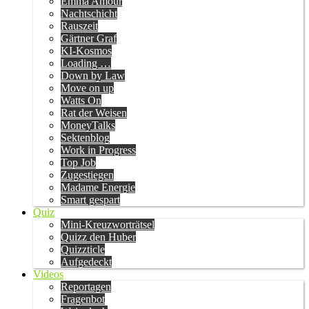
Emma Amour
Nachtschicht
Rauszeit
Gärtner Graf
KI-Kosmos
Loading …
Down by Law
Move on up
Watts On
Rat der Weisen
MoneyTalks
Sektenblog
Work in Progress
Top Job
Zugestiegen
Madame Energie
Smart gespart
Quiz
Mini-Kreuzworträtsel
Quizz den Huber
Quizzticle
Aufgedeckt
Videos
Reportagen
Fragenbot