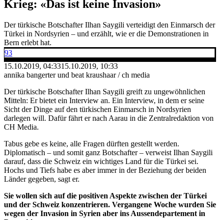
Krieg: «Das ist keine Invasion»
Der türkische Botschafter Ilhan Saygili verteidigt den Einmarsch der
Türkei in Nordsyrien – und erzählt, wie er die Demonstrationen in
Bern erlebt hat.
93
15.10.2019, 04:33
15.10.2019, 10:33
annika bangerter und beat kraushaar / ch media
Der türkische Botschafter Ilhan Saygili greift zu ungewöhnlichen
Mitteln: Er bietet ein Interview an. Ein Interview, in dem er seine
Sicht der Dinge auf den türkischen Einmarsch in Nordsyrien
darlegen will. Dafür fährt er nach Aarau in die Zentralredaktion von
CH Media.
Tabus gebe es keine, alle Fragen dürften gestellt werden.
Diplomatisch – und somit ganz Botschafter – verweist Ilhan Saygili
darauf, dass die Schweiz ein wichtiges Land für die Türkei sei.
Hochs und Tiefs habe es aber immer in der Beziehung der beiden
Länder gegeben, sagt er.
Sie wollen sich auf die positiven Aspekte zwischen der Türkei
und der Schweiz konzentrieren. Vergangene Woche wurden Sie
wegen der Invasion in Syrien aber ins Aussendepartement in