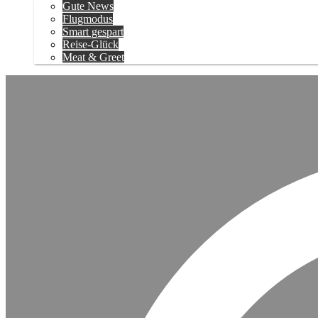
Gute News
Flugmodus
Smart gespart
Reise-Glück
Meat & Greet