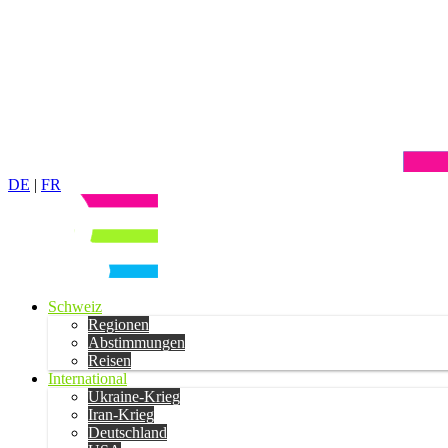
DE
|
FR
Schweiz
Regionen
Abstimmungen
Reisen
International
Ukraine-Krieg
Iran-Krieg
Deutschland