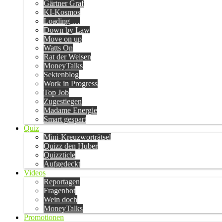
Gärtner Graf
KI-Kosmos
Loading …
Down by Law
Move on up
Watts On
Rat der Weisen
MoneyTalks
Sektenblog
Work in Progress
Top Job
Zugestiegen
Madame Energie
Smart gespart
Quiz
Mini-Kreuzworträtsel
Quizz den Huber
Quizzticle
Aufgedeckt
Videos
Reportagen
Fragenbot
Wein doch
MoneyTalks
Promotionen