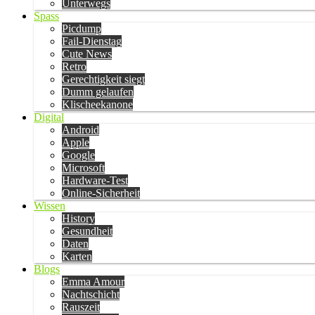
Unterwegs
Spass
Picdump
Fail-Dienstag
Cute News
Retro
Gerechtigkeit siegt
Dumm gelaufen
Klischeekanone
Digital
Android
Apple
Google
Microsoft
Hardware-Test
Online-Sicherheit
Wissen
History
Gesundheit
Daten
Karten
Blogs
Emma Amour
Nachtschicht
Rauszeit