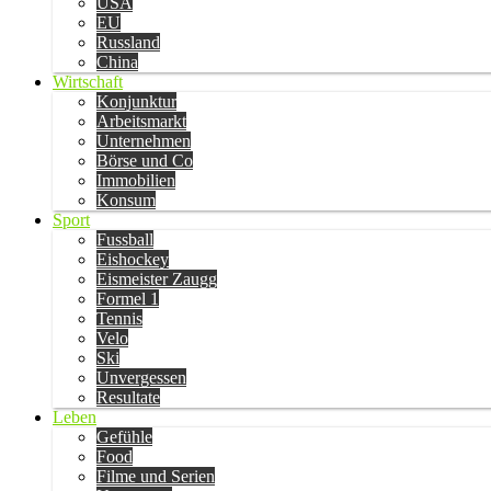
USA
EU
Russland
China
Wirtschaft
Konjunktur
Arbeitsmarkt
Unternehmen
Börse und Co
Immobilien
Konsum
Sport
Fussball
Eishockey
Eismeister Zaugg
Formel 1
Tennis
Velo
Ski
Unvergessen
Resultate
Leben
Gefühle
Food
Filme und Serien