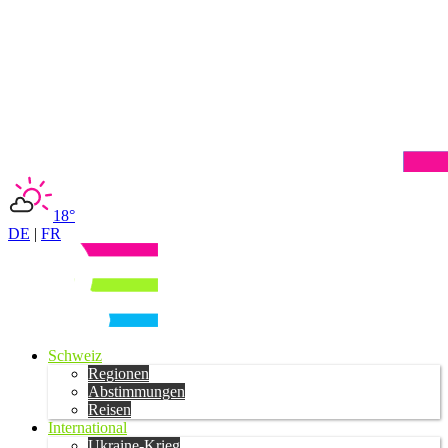
18°
DE
|
FR
Schweiz
Regionen
Abstimmungen
Reisen
International
Ukraine-Krieg