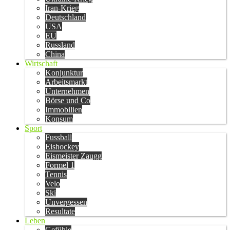
Iran-Krieg
Deutschland
USA
EU
Russland
China
Wirtschaft
Konjunktur
Arbeitsmarkt
Unternehmen
Börse und Co
Immobilien
Konsum
Sport
Fussball
Eishockey
Eismeister Zaugg
Formel 1
Tennis
Velo
Ski
Unvergessen
Resultate
Leben
Gefühle