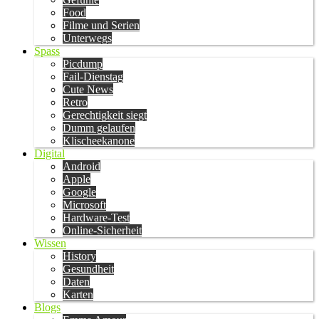
Food
Filme und Serien
Unterwegs
Spass
Picdump
Fail-Dienstag
Cute News
Retro
Gerechtigkeit siegt
Dumm gelaufen
Klischeekanone
Digital
Android
Apple
Google
Microsoft
Hardware-Test
Online-Sicherheit
Wissen
History
Gesundheit
Daten
Karten
Blogs