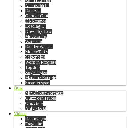
Emma Amour
Nachtschicht
Rauszeit
Gärtner Graf
KI-Kosmos
Loading …
Down by Law
Move on up
Watts On
Rat der Weisen
MoneyTalks
Sektenblog
Work in Progress
Top Job
Zugestiegen
Madame Energie
Smart gespart
Quiz
Mini-Kreuzworträtsel
Quizz den Huber
Quizzticle
Aufgedeckt
Videos
Reportagen
Fragenbot