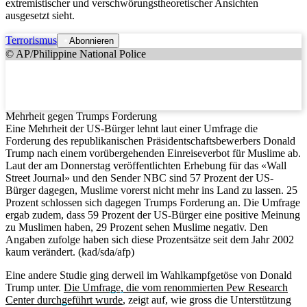
extremistischer und verschwörungstheoretischer Ansichten
ausgesetzt sieht.
Terrorismus
Abonnieren
© AP/Philippine National Police
Mehrheit gegen Trumps Forderung
Eine Mehrheit der US-Bürger lehnt laut einer Umfrage die
Forderung des republikanischen Präsidentschaftsbewerbers Donald
Trump nach einem vorübergehenden Einreiseverbot für Muslime ab.
Laut der am Donnerstag veröffentlichten Erhebung für das «Wall
Street Journal» und den Sender NBC sind 57 Prozent der US-
Bürger dagegen, Muslime vorerst nicht mehr ins Land zu lassen. 25
Prozent schlossen sich dagegen Trumps Forderung an. Die Umfrage
ergab zudem, dass 59 Prozent der US-Bürger eine positive Meinung
zu Muslimen haben, 29 Prozent sehen Muslime negativ. Den
Angaben zufolge haben sich diese Prozentsätze seit dem Jahr 2002
kaum verändert. (kad/sda/afp)
Eine andere Studie ging derweil im Wahlkampfgetöse von Donald
Trump unter.
Die Umfrage, die vom renommierten Pew Research
Center durchgeführt wurde
, zeigt auf, wie gross die Unterstützung