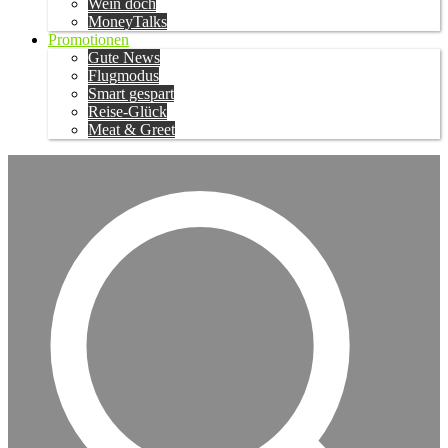
Wein doch
MoneyTalks
Promotionen
Gute News
Flugmodus
Smart gespart
Reise-Glück
Meat & Greet