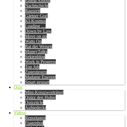
Emma Amour
Nachtschicht
Rauszeit
Gärtner Graf
KI-Kosmos
Loading …
Down by Law
Move on up
Watts On
Rat der Weisen
MoneyTalks
Sektenblog
Work in Progress
Top Job
Zugestiegen
Madame Energie
Smart gespart
Quiz
Mini-Kreuzworträtsel
Quizz den Huber
Quizzticle
Aufgedeckt
Videos
Reportagen
Fragenbot