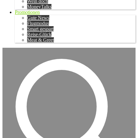
Wein doch
MoneyTalks
Promotionen
Gute News
Flugmodus
Smart gespart
Reise-Glück
Meat & Greet