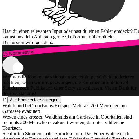
Hast du einen relevanten Input oder hast du einen Fehler entdeckt? D
kannst uns dein Anliegen gerne via Formular übermitteln.
Diskussion wird geladen...
15 Kommentare
Zum Login
Weil wir die Kommentar-Debatten weiterhin persönlich moderieren
möchten, sehen wir uns gezwungen, die Kommentarfunktion 24
Stunden nach Publikation einer Story zu schliessen. Vielen Dank für
dein Verständnis!
15
Alle Kommentare anzeigen
Waldbrand bei Tourismus-Hotspot: Mehr als 200 Menschen am
Gardasee evakuiert
Wegen eines grossen Waldbrands am Gardasee in Oberitalien sind
mehr als 200 Menschen evakuiert worden, darunter zahlreiche
Touristen.
Sie durften Stunden später zurückkehren. Das Feuer wütete nach