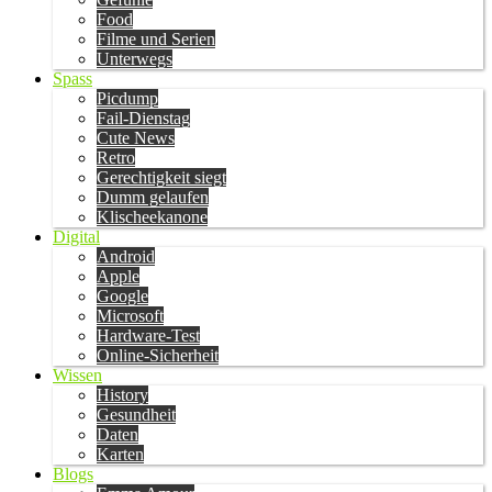
Food
Filme und Serien
Unterwegs
Spass
Picdump
Fail-Dienstag
Cute News
Retro
Gerechtigkeit siegt
Dumm gelaufen
Klischeekanone
Digital
Android
Apple
Google
Microsoft
Hardware-Test
Online-Sicherheit
Wissen
History
Gesundheit
Daten
Karten
Blogs