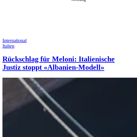
International
Italien
Rückschlag für Meloni: Italienische
Justiz stoppt «Albanien-Modell»