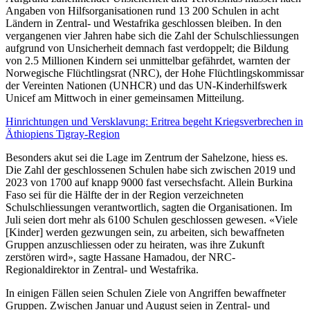
Angaben von Hilfsorganisationen rund 13 200 Schulen in acht
Ländern in Zentral- und Westafrika geschlossen bleiben. In den
vergangenen vier Jahren habe sich die Zahl der Schulschliessungen
aufgrund von Unsicherheit demnach fast verdoppelt; die Bildung
von 2.5 Millionen Kindern sei unmittelbar gefährdet, warnten der
Norwegische Flüchtlingsrat (NRC), der Hohe Flüchtlingskommissar
der Vereinten Nationen (UNHCR) und das UN-Kinderhilfswerk
Unicef am Mittwoch in einer gemeinsamen Mitteilung.
Hinrichtungen und Versklavung: Eritrea begeht Kriegsverbrechen in
Äthiopiens Tigray-Region
Besonders akut sei die Lage im Zentrum der Sahelzone, hiess es.
Die Zahl der geschlossenen Schulen habe sich zwischen 2019 und
2023 von 1700 auf knapp 9000 fast versechsfacht. Allein Burkina
Faso sei für die Hälfte der in der Region verzeichneten
Schulschliessungen verantwortlich, sagten die Organisationen. Im
Juli seien dort mehr als 6100 Schulen geschlossen gewesen. «Viele
[Kinder] werden gezwungen sein, zu arbeiten, sich bewaffneten
Gruppen anzuschliessen oder zu heiraten, was ihre Zukunft
zerstören wird», sagte Hassane Hamadou, der NRC-
Regionaldirektor in Zentral- und Westafrika.
In einigen Fällen seien Schulen Ziele von Angriffen bewaffneter
Gruppen. Zwischen Januar und August seien in Zentral- und