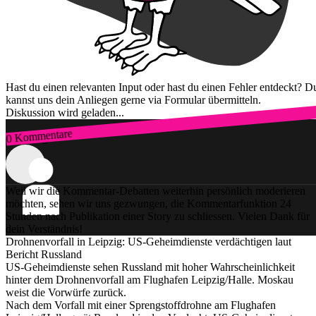
Hast du einen relevanten Input oder hast du einen Fehler entdeckt? D
kannst uns dein Anliegen gerne via Formular übermitteln.
Diskussion wird geladen...
0 Kommentare
Zum Login
Weil wir die Kommentar-Debatten weiterhin persönlich moderieren
möchten, sehen wir uns gezwungen, die Kommentarfunktion 24
Stunden nach Publikation einer Story zu schliessen. Vielen Dank für
dein Verständnis!
Drohnenvorfall in Leipzig: US-Geheimdienste verdächtigen laut
Bericht Russland
US-Geheimdienste sehen Russland mit hoher Wahrscheinlichkeit
hinter dem Drohnenvorfall am Flughafen Leipzig/Halle. Moskau
weist die Vorwürfe zurück.
Nach dem Vorfall mit einer Sprengstoffdrohne am Flughafen