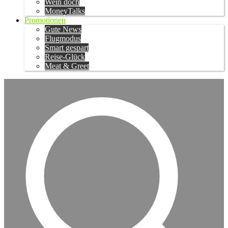
Wein doch
MoneyTalks
Promotionen
Gute News
Flugmodus
Smart gespart
Reise-Glück
Meat & Greet