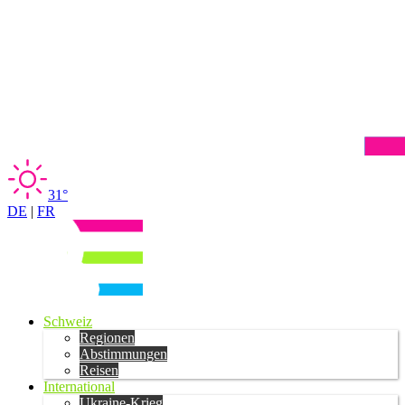
31°
DE
|
FR
Schweiz
Regionen
Abstimmungen
Reisen
International
Ukraine-Krieg