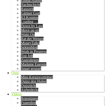
Emma Amour
Nachtschicht
Rauszeit
Gärtner Graf
KI-Kosmos
Loading …
Down by Law
Move on up
Watts On
Rat der Weisen
MoneyTalks
Sektenblog
Work in Progress
Top Job
Zugestiegen
Madame Energie
Smart gespart
Quiz
Mini-Kreuzworträtsel
Quizz den Huber
Quizzticle
Aufgedeckt
Videos
Reportagen
Fragenbot