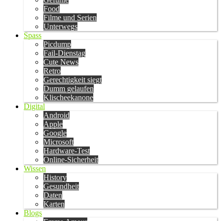
Food
Filme und Serien
Unterwegs
Spass
Picdump
Fail-Dienstag
Cute News
Retro
Gerechtigkeit siegt
Dumm gelaufen
Klischeekanone
Digital
Android
Apple
Google
Microsoft
Hardware-Test
Online-Sicherheit
Wissen
History
Gesundheit
Daten
Karten
Blogs