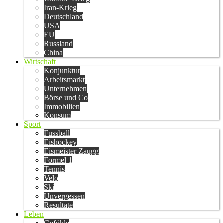
Iran-Krieg
Deutschland
USA
EU
Russland
China
Wirtschaft
Konjunktur
Arbeitsmarkt
Unternehmen
Börse und Co
Immobilien
Konsum
Sport
Fussball
Eishockey
Eismeister Zaugg
Formel 1
Tennis
Velo
Ski
Unvergessen
Resultate
Leben
Gefühle