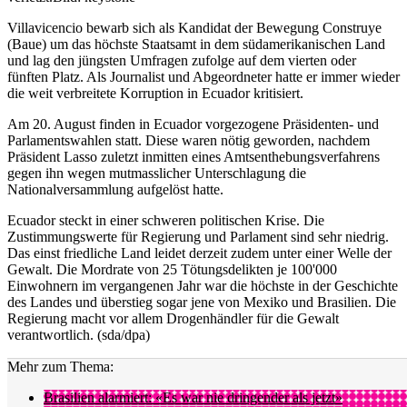
Villavicencio bewarb sich als Kandidat der Bewegung Construye
(Baue) um das höchste Staatsamt in dem südamerikanischen Land
und lag den jüngsten Umfragen zufolge auf dem vierten oder
fünften Platz. Als Journalist und Abgeordneter hatte er immer wieder
die weit verbreitete Korruption in Ecuador kritisiert.
Am 20. August finden in Ecuador vorgezogene Präsidenten- und
Parlamentswahlen statt. Diese waren nötig geworden, nachdem
Präsident Lasso zuletzt inmitten eines Amtsenthebungsverfahrens
gegen ihn wegen mutmasslicher Unterschlagung die
Nationalversammlung aufgelöst hatte.
Ecuador steckt in einer schweren politischen Krise. Die
Zustimmungswerte für Regierung und Parlament sind sehr niedrig.
Das einst friedliche Land leidet derzeit zudem unter einer Welle der
Gewalt. Die Mordrate von 25 Tötungsdelikten je 100'000
Einwohnern im vergangenen Jahr war die höchste in der Geschichte
des Landes und überstieg sogar jene von Mexiko und Brasilien. Die
Regierung macht vor allem Drogenhändler für die Gewalt
verantwortlich. (sda/dpa)
Mehr zum Thema:
Brasilien alarmiert: «Es war nie dringender als jetzt»