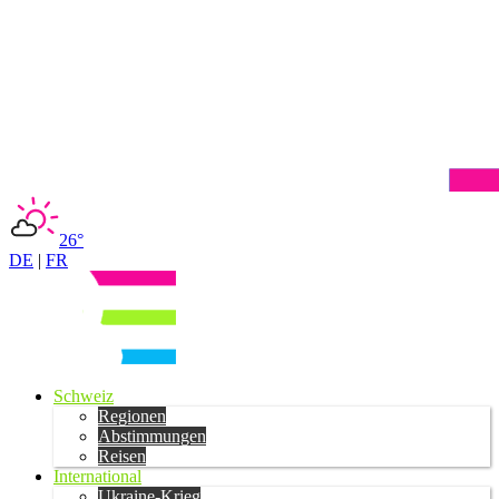
26°
DE
|
FR
Schweiz
Regionen
Abstimmungen
Reisen
International
Ukraine-Krieg