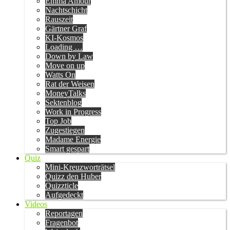
Emma Amour
Nachtschicht
Rauszeit
Gärtner Graf
KI-Kosmos
Loading …
Down by Law
Move on up
Watts On
Rat der Weisen
MoneyTalks
Sektenblog
Work in Progress
Top Job
Zugestiegen
Madame Energie
Smart gespart
Quiz
Mini-Kreuzworträtsel
Quizz den Huber
Quizzticle
Aufgedeckt
Videos
Reportagen
Fragenbot