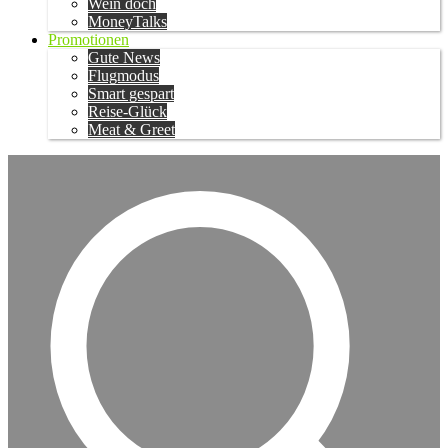
Wein doch
MoneyTalks
Promotionen
Gute News
Flugmodus
Smart gespart
Reise-Glück
Meat & Greet