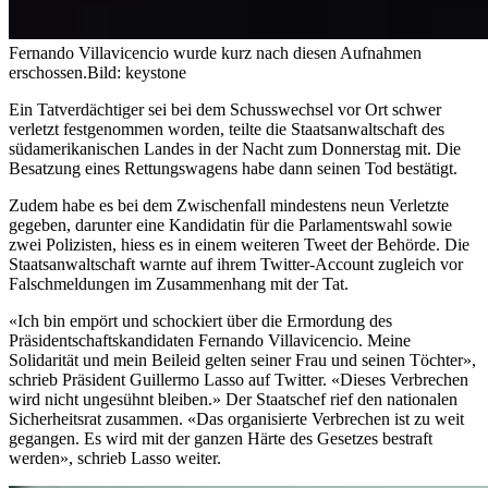
Fernando Villavicencio wurde kurz nach diesen Aufnahmen
erschossen.
Bild: keystone
Ein Tatverdächtiger sei bei dem Schusswechsel vor Ort schwer
verletzt festgenommen worden, teilte die Staatsanwaltschaft des
südamerikanischen Landes in der Nacht zum Donnerstag mit. Die
Besatzung eines Rettungswagens habe dann seinen Tod bestätigt.
Zudem habe es bei dem Zwischenfall mindestens neun Verletzte
gegeben, darunter eine Kandidatin für die Parlamentswahl sowie
zwei Polizisten, hiess es in einem weiteren Tweet der Behörde. Die
Staatsanwaltschaft warnte auf ihrem Twitter-Account zugleich vor
Falschmeldungen im Zusammenhang mit der Tat.
«Ich bin empört und schockiert über die Ermordung des
Präsidentschaftskandidaten Fernando Villavicencio. Meine
Solidarität und mein Beileid gelten seiner Frau und seinen Töchter»,
schrieb Präsident Guillermo Lasso auf Twitter. «Dieses Verbrechen
wird nicht ungesühnt bleiben.» Der Staatschef rief den nationalen
Sicherheitsrat zusammen. «Das organisierte Verbrechen ist zu weit
gegangen. Es wird mit der ganzen Härte des Gesetzes bestraft
werden», schrieb Lasso weiter.