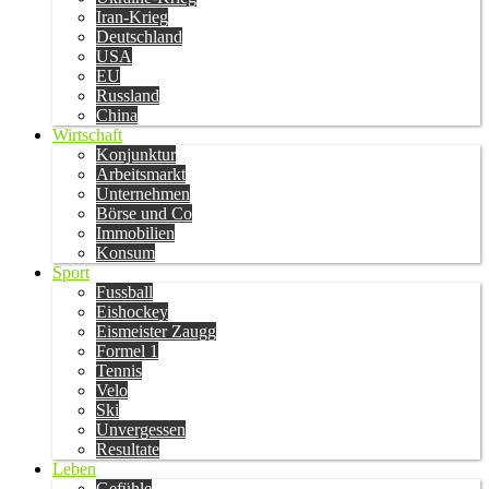
Iran-Krieg
Deutschland
USA
EU
Russland
China
Wirtschaft
Konjunktur
Arbeitsmarkt
Unternehmen
Börse und Co
Immobilien
Konsum
Sport
Fussball
Eishockey
Eismeister Zaugg
Formel 1
Tennis
Velo
Ski
Unvergessen
Resultate
Leben
Gefühle