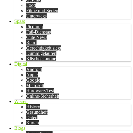
Food
Filme und Serien
Unterwegs
Spass
Picdump
Fail-Dienstag
Cute News
Retro
Gerechtigkeit siegt
Dumm gelaufen
Klischeekanone
Digital
Android
Apple
Google
Microsoft
Hardware-Test
Online-Sicherheit
Wissen
History
Gesundheit
Daten
Karten
Blogs