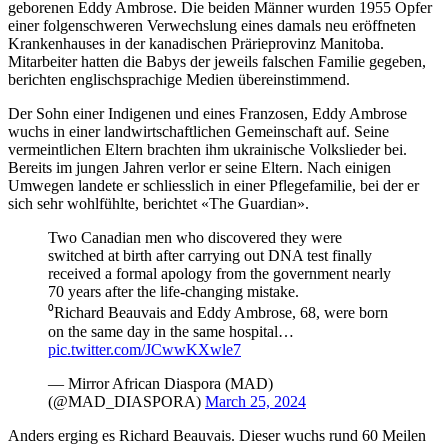
geborenen Eddy Ambrose. Die beiden Männer wurden 1955 Opfer
einer folgenschweren Verwechslung eines damals neu eröffneten
Krankenhauses in der kanadischen Prärieprovinz Manitoba.
Mitarbeiter hatten die Babys der jeweils falschen Familie gegeben,
berichten englischsprachige Medien übereinstimmend.
Der Sohn einer Indigenen und eines Franzosen, Eddy Ambrose
wuchs in einer landwirtschaftlichen Gemeinschaft auf. Seine
vermeintlichen Eltern brachten ihm ukrainische Volkslieder bei.
Bereits im jungen Jahren verlor er seine Eltern. Nach einigen
Umwegen landete er schliesslich in einer Pflegefamilie, bei der er
sich sehr wohlfühlte, berichtet «The Guardian».
Two Canadian men who discovered they were
switched at birth after carrying out DNA test finally
received a formal apology from the government nearly
70 years after the life-changing mistake.
⁰Richard Beauvais and Eddy Ambrose, 68, were born
on the same day in the same hospital…
pic.twitter.com/JCwwKXwle7
— Mirror African Diaspora (MAD)
(@MAD_DIASPORA)
March 25, 2024
Anders erging es Richard Beauvais. Dieser wuchs rund 60 Meilen