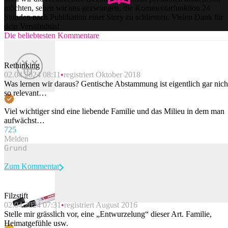
möchten, sehen wir uns gezwungen, die Kommentarfunktion 24
Stunden nach Publikation einer Story zu schliessen. Vielen Dank für
dein Verständnis!
Die beliebtesten Kommentare
Rethinking
02.04.2024 08:11
registriert Oktober 2018
Was lernen wir daraus? Gentische Abstammung ist eigentlich gar nich
so relevant…
Viel wichtiger sind eine liebende Familie und das Milieu in dem man
aufwächst…
72
5
Melden
Zum Kommentar
Filzstift
02.04.2024 07:31
registriert August 2016
Beitrag melden
Stelle mir grässlich vor, eine „Entwurzelung“ dieser Art. Familie,
Heimatgefühle usw.