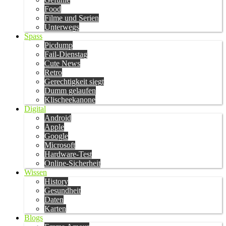
Food
Filme und Serien
Unterwegs
Spass
Picdump
Fail-Dienstag
Cute News
Retro
Gerechtigkeit siegt
Dumm gelaufen
Klischeekanone
Digital
Android
Apple
Google
Microsoft
Hardware-Test
Online-Sicherheit
Wissen
History
Gesundheit
Daten
Karten
Blogs