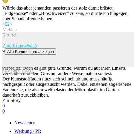
Würde das aber jemanden passieren der stolz damit brüstet,
„Eidgenosse“ oder „Bioschweizer“ zu sein, so dürfte ich hingegen
eher Schadenfreude haben.
48
24
Melden
Zum Kommentar
9
Alle Kommentare anzeigen
Warum du dein Gras nicht mit einem Rasentrimmer mähen solltest
Rasentrimmer mit Kunststofffaden sind in vielen Gärten weit
verbreitet. Doch es gibt gute Gründe, warum du auf ihren Einsatz
Beitrag melden
verzichten und dein Gras auf andere Weise mähen solltest.
Der Kunststofffaden nutzt sich schnell ab und muss häufig
nachgespult oder ausgetauscht werden. Dabei entstehen abgeriebene
Fadenreste, die als umweltbelastender Mikroplastik im Garten
dauerhaft zurückbleiben.
Zur Story
0
0
Newsletter
Werbung / PR