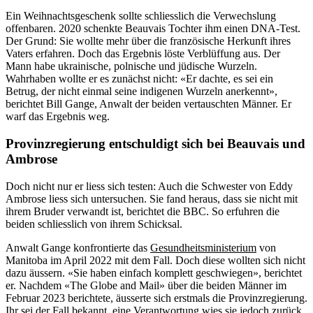
Ein Weihnachtsgeschenk sollte schliesslich die Verwechslung
offenbaren. 2020 schenkte Beauvais Tochter ihm einen DNA-Test.
Der Grund: Sie wollte mehr über die französische Herkunft ihres
Vaters erfahren. Doch das Ergebnis löste Verblüffung aus. Der
Mann habe ukrainische, polnische und jüdische Wurzeln.
Wahrhaben wollte er es zunächst nicht: «Er dachte, es sei ein
Betrug, der nicht einmal seine indigenen Wurzeln anerkennt»,
berichtet Bill Gange, Anwalt der beiden vertauschten Männer. Er
warf das Ergebnis weg.
Provinzregierung entschuldigt sich bei Beauvais und
Ambrose
Doch nicht nur er liess sich testen: Auch die Schwester von Eddy
Ambrose liess sich untersuchen. Sie fand heraus, dass sie nicht mit
ihrem Bruder verwandt ist, berichtet die BBC. So erfuhren die
beiden schliesslich von ihrem Schicksal.
Anwalt Gange konfrontierte das
Gesundheitsministerium
von
Manitoba im April 2022 mit dem Fall. Doch diese wollten sich nicht
dazu äussern. «Sie haben einfach komplett geschwiegen», berichtet
er. Nachdem «The Globe and Mail» über die beiden Männer im
Februar 2023 berichtete, äusserte sich erstmals die Provinzregierung.
Ihr sei der Fall bekannt, eine Verantwortung wies sie jedoch zurück.