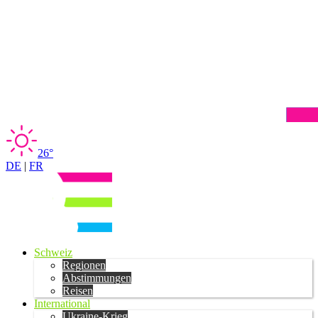
26°
DE
|
FR
Schweiz
Regionen
Abstimmungen
Reisen
International
Ukraine-Krieg