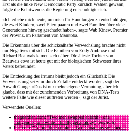
Erst als die linke New Democratic Party kürzlich Wahlen gewann,
folgte die Kehrtwende: die Regierung entschuldigte sich.
«Ich erhebe mich heute, um mich für Handlungen zu entschuldigen,
die zwei Kindern, zwei Elternpaaren und zwei Familien über viele
Generationen hinweg geschadet haben», sagte Wab Kinew, Premier
der Provinz, im Parlament von Manitoba.
Die Erkenntnis über die schicksalhafte Verwechslung brachte nicht
nur Negatives mit sich. Die Familien von Eddy Ambrose und
Richard Beauvais kamen sich näher. Die älteste Tochter von
Beauvais etwa ist heute gut mit der biologischen Schwester ihres
Vaters befreundet.
Die Entdeckung des Irrtums bleibt jedoch ein Glücksfall: Die
Verwechslung sei «nur durch Zufall» entdeckt worden, sagt der
Anwalt Gange. «Das ist nur meine eigene Vermutung, aber ich
glaube, dass mit der zunehmenden Verbreitung von DNA-Tests
weitere Fälle wie dieser auftreten werden», sagt der Jurist.
Verwendete Quellen:
theguardian.com:
"Two men swapped at birth – one
Indigenous, one white – finally get apology"
(englisch)
bbc.com:
"'A long time coming': Two Canadians switched at