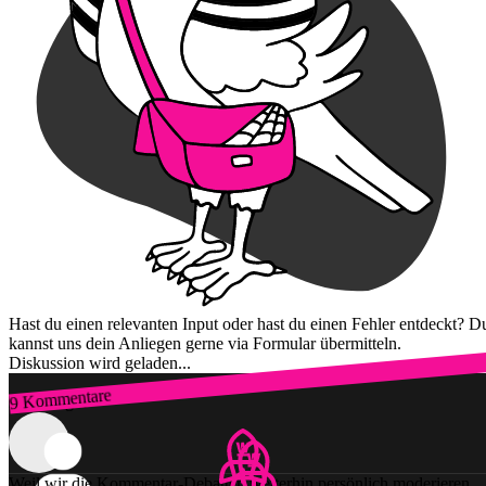
Hast du einen relevanten Input oder hast du einen Fehler entdeckt? D
kannst uns dein Anliegen gerne via Formular übermitteln.
Diskussion wird geladen...
9 Kommentare
Zum Login
Weil wir die Kommentar-Debatten weiterhin persönlich moderieren