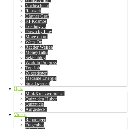
Emma Amour
Nachtschicht
Rauszeit
Gärtner Graf
KI-Kosmos
Loading …
Down by Law
Move on up
Watts On
Rat der Weisen
MoneyTalks
Sektenblog
Work in Progress
Top Job
Zugestiegen
Madame Energie
Smart gespart
Quiz
Mini-Kreuzworträtsel
Quizz den Huber
Quizzticle
Aufgedeckt
Videos
Reportagen
Fragenbot