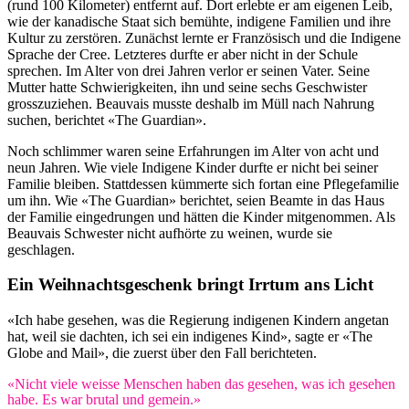
(rund 100 Kilometer) entfernt auf. Dort erlebte er am eigenen Leib,
wie der kanadische Staat sich bemühte, indigene Familien und ihre
Kultur zu zerstören. Zunächst lernte er Französisch und die Indigene
Sprache der Cree. Letzteres durfte er aber nicht in der Schule
sprechen. Im Alter von drei Jahren verlor er seinen Vater. Seine
Mutter hatte Schwierigkeiten, ihn und seine sechs Geschwister
grosszuziehen. Beauvais musste deshalb im Müll nach Nahrung
suchen, berichtet «The Guardian».
Noch schlimmer waren seine Erfahrungen im Alter von acht und
neun Jahren. Wie viele Indigene Kinder durfte er nicht bei seiner
Familie bleiben. Stattdessen kümmerte sich fortan eine Pflegefamilie
um ihn. Wie «The Guardian» berichtet, seien Beamte in das Haus
der Familie eingedrungen und hätten die Kinder mitgenommen. Als
Beauvais Schwester nicht aufhörte zu weinen, wurde sie
geschlagen.
Ein Weihnachtsgeschenk bringt Irrtum ans Licht
«Ich habe gesehen, was die Regierung indigenen Kindern angetan
hat, weil sie dachten, ich sei ein indigenes Kind», sagte er «The
Globe and Mail», die zuerst über den Fall berichteten.
«Nicht viele weisse Menschen haben das gesehen, was ich gesehen
habe. Es war brutal und gemein.»