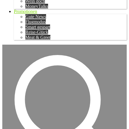
Wein doch
MoneyTalks
Promotionen
Gute News
Flugmodus
Smart gespart
Reise-Glück
Meat & Greet