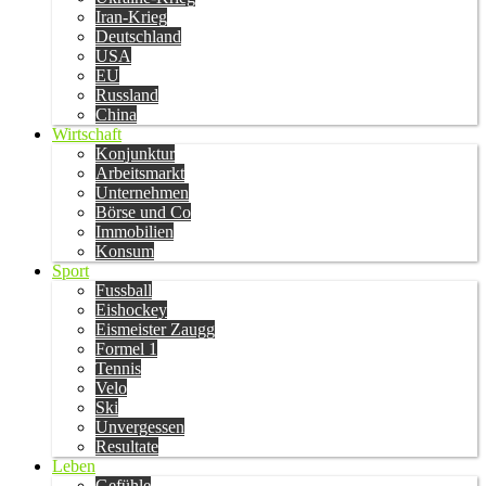
Iran-Krieg
Deutschland
USA
EU
Russland
China
Wirtschaft
Konjunktur
Arbeitsmarkt
Unternehmen
Börse und Co
Immobilien
Konsum
Sport
Fussball
Eishockey
Eismeister Zaugg
Formel 1
Tennis
Velo
Ski
Unvergessen
Resultate
Leben
Gefühle