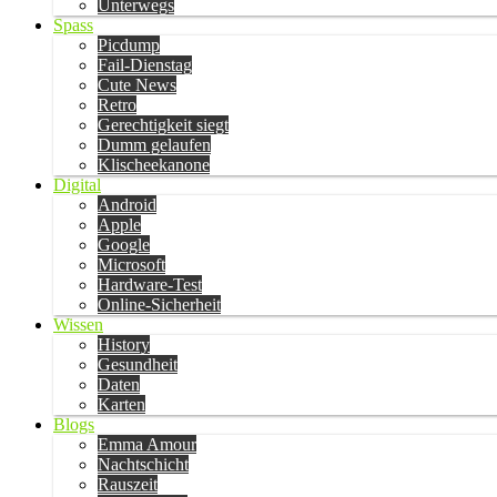
Unterwegs
Spass
Picdump
Fail-Dienstag
Cute News
Retro
Gerechtigkeit siegt
Dumm gelaufen
Klischeekanone
Digital
Android
Apple
Google
Microsoft
Hardware-Test
Online-Sicherheit
Wissen
History
Gesundheit
Daten
Karten
Blogs
Emma Amour
Nachtschicht
Rauszeit