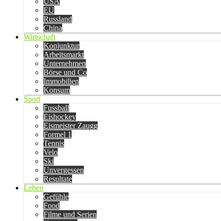
USA
EU
Russland
China
Wirtschaft
Konjunktur
Arbeitsmarkt
Unternehmen
Börse und Co
Immobilien
Konsum
Sport
Fussball
Eishockey
Eismeister Zaugg
Formel 1
Tennis
Velo
Ski
Unvergessen
Resultate
Leben
Gefühle
Food
Filme und Serien