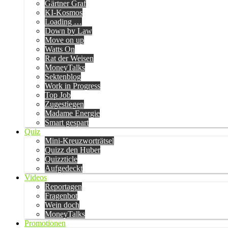
Gärtner Graf
KI-Kosmos
Loading …
Down by Law
Move on up
Watts On
Rat der Weisen
MoneyTalks
Sektenblog
Work in Progress
Top Job
Zugestiegen
Madame Energie
Smart gespart
Quiz
Mini-Kreuzworträtsel
Quizz den Huber
Quizzticle
Aufgedeckt
Videos
Reportagen
Fragenbot
Wein doch
MoneyTalks
Promotionen