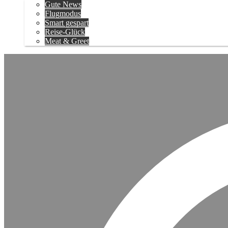
Gute News
Flugmodus
Smart gespart
Reise-Glück
Meat & Greet