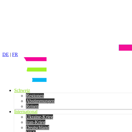
DE
|
FR
Schweiz
Regionen
Abstimmungen
Reisen
International
Ukraine-Krieg
Iran-Krieg
Deutschland