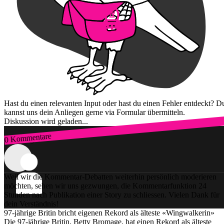
Hast du einen relevanten Input oder hast du einen Fehler entdeckt? D
kannst uns dein Anliegen gerne via Formular übermitteln.
Diskussion wird geladen...
0 Kommentare
Zum Login
Weil wir die Kommentar-Debatten weiterhin persönlich moderieren
möchten, sehen wir uns gezwungen, die Kommentarfunktion 24
Stunden nach Publikation einer Story zu schliessen. Vielen Dank für
dein Verständnis!
97-jährige Britin bricht eigenen Rekord als älteste «Wingwalkerin»
Die 97-jährige Britin, Betty Bromage, hat einen Rekord als älteste