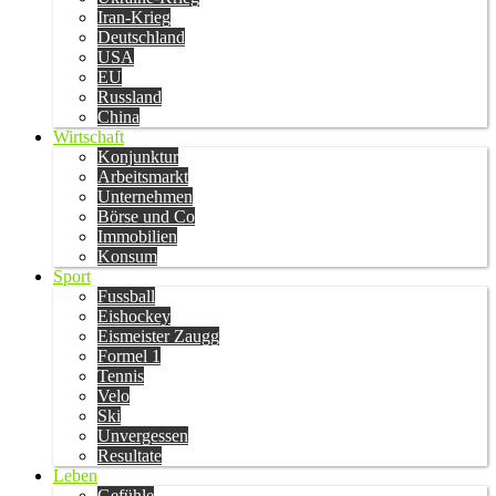
Iran-Krieg
Deutschland
USA
EU
Russland
China
Wirtschaft
Konjunktur
Arbeitsmarkt
Unternehmen
Börse und Co
Immobilien
Konsum
Sport
Fussball
Eishockey
Eismeister Zaugg
Formel 1
Tennis
Velo
Ski
Unvergessen
Resultate
Leben
Gefühle