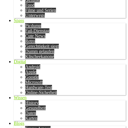
Food
Filme und Serien
Unterwegs
Spass
Picdump
Fail-Dienstag
Cute News
Retro
Gerechtigkeit siegt
Dumm gelaufen
Klischeekanone
Digital
Android
Apple
Google
Microsoft
Hardware-Test
Online-Sicherheit
Wissen
History
Gesundheit
Daten
Karten
Blogs