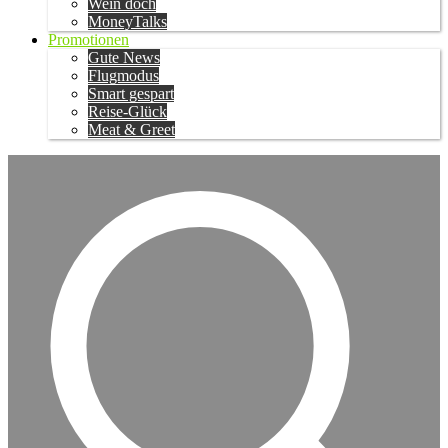
Wein doch
MoneyTalks
Promotionen
Gute News
Flugmodus
Smart gespart
Reise-Glück
Meat & Greet