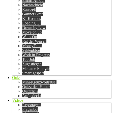
Emma Amour
Nachtschicht
Rauszeit
Gärtner Graf
KI-Kosmos
Loading …
Down by Law
Move on up
Watts On
Rat der Weisen
MoneyTalks
Sektenblog
Work in Progress
Top Job
Zugestiegen
Madame Energie
Smart gespart
Quiz
Mini-Kreuzworträtsel
Quizz den Huber
Quizzticle
Aufgedeckt
Videos
Reportagen
Fragenbot