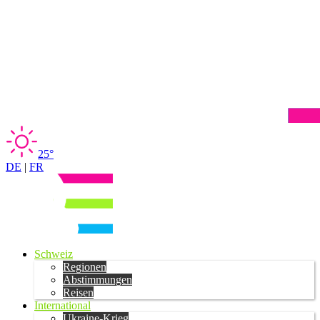
25°
DE
|
FR
Schweiz
Regionen
Abstimmungen
Reisen
International
Ukraine-Krieg