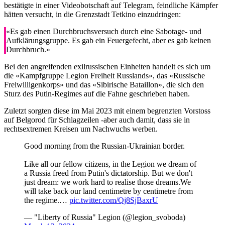
bestätigte in einer Videobotschaft auf Telegram, feindliche Kämpfer
hätten versucht, in die Grenzstadt Tetkino einzudringen:
«Es gab einen Durchbruchsversuch durch eine Sabotage- und
Aufklärungsgruppe. Es gab ein Feuergefecht, aber es gab keinen
Durchbruch.»
Bei den angreifenden exilrussischen Einheiten handelt es sich um
die «Kampfgruppe Legion Freiheit Russlands», das «Russische
Freiwilligenkorps» und das «Sibirische Bataillon», die sich den
Sturz des Putin-Regimes auf die Fahne geschrieben haben.
Zuletzt sorgten diese im Mai 2023 mit einem begrenzten Vorstoss
auf Belgorod für Schlagzeilen -aber auch damit, dass sie in
rechtsextremen Kreisen um Nachwuchs werben.
Good morning from the Russian-Ukrainian border.
Like all our fellow citizens, in the Legion we dream of
a Russia freed from Putin's dictatorship. But we don't
just dream: we work hard to realise those dreams.We
will take back our land centimetre by centimetre from
the regime.…
pic.twitter.com/Qj8SjBaxrU
— "Liberty of Russia" Legion (@legion_svoboda)