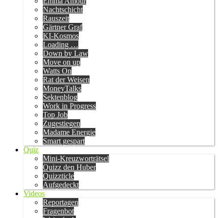
Emma Amour
Nachtschicht
Rauszeit
Gärtner Graf
KI-Kosmos
Loading …
Down by Law
Move on up
Watts On
Rat der Weisen
MoneyTalks
Sektenblog
Work in Progress
Top Job
Zugestiegen
Madame Energie
Smart gespart
Quiz
Mini-Kreuzworträtsel
Quizz den Huber
Quizzticle
Aufgedeckt
Videos
Reportagen
Fragenbot