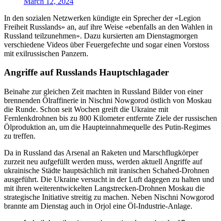
March 12, 2024
In den sozialen Netzwerken kündigte ein Sprecher der «Legion
Freiheit Russlands» an, auf ihre Weise «ebenfalls an den Wahlen in
Russland teilzunehmen». Dazu kursierten am Dienstagmorgen
verschiedene Videos über Feuergefechte und sogar einen Vorstoss
mit exilrussischen Panzern.
Angriffe auf Russlands Hauptschlagader
Beinahe zur gleichen Zeit machten in Russland Bilder von einer
brennenden Ölraffinerie in Nischni Nowgorod östlich von Moskau
die Runde. Schon seit Wochen greift die Ukraine mit
Fernlenkdrohnen bis zu 800 Kilometer entfernte Ziele der russischen
Ölproduktion an, um die Haupteinnahmequelle des Putin-Regimes
zu treffen.
Da in Russland das Arsenal an Raketen und Marschflugkörper
zurzeit neu aufgefüllt werden muss, werden aktuell Angriffe auf
ukrainische Städte hauptsächlich mit iranischen Schahed-Drohnen
ausgeführt. Die Ukraine versucht in der Luft dagegen zu halten und
mit ihren weiterentwickelten Langstrecken-Drohnen Moskau die
strategische Initiative streitig zu machen. Neben Nischni Nowgorod
brannte am Dienstag auch in Orjol eine Öl-Industrie-Anlage.