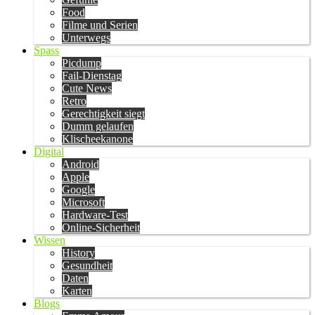
Food
Filme und Serien
Unterwegs
Spass
Picdump
Fail-Dienstag
Cute News
Retro
Gerechtigkeit siegt
Dumm gelaufen
Klischeekanone
Digital
Android
Apple
Google
Microsoft
Hardware-Test
Online-Sicherheit
Wissen
History
Gesundheit
Daten
Karten
Blogs