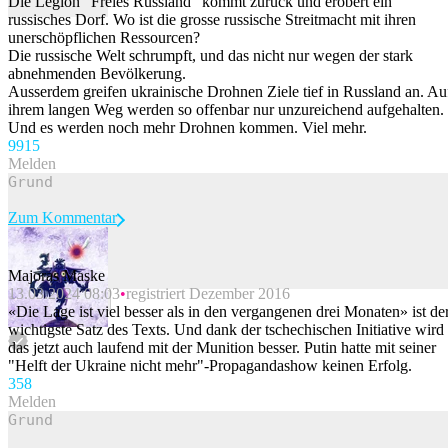
Die Legion "Freies Russland" kommt zurück und erobert ein
russisches Dorf. Wo ist die grosse russische Streitmacht mit ihren
unerschöpflichen Ressourcen?
Die russische Welt schrumpft, und das nicht nur wegen der stark
abnehmenden Bevölkerung.
Ausserdem greifen ukrainische Drohnen Ziele tief in Russland an. Au
ihrem langen Weg werden so offenbar nur unzureichend aufgehalten.
Und es werden noch mehr Drohnen kommen. Viel mehr.
99
15
Melden
Zum Kommentar
Majoras Maske
13.03.2024 08:03
registriert Dezember 2016
Beitrag melden
«Die Lage ist viel besser als in den vergangenen drei Monaten» ist de
wichtigste Satz des Texts. Und dank der tschechischen Initiative wird
das jetzt auch laufend mit der Munition besser. Putin hatte mit seiner
"Helft der Ukraine nicht mehr"-Propagandashow keinen Erfolg.
35
8
Melden