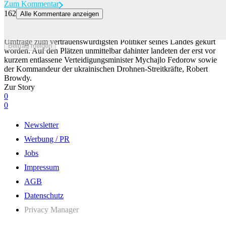
Zum Kommentar
162
Alle Kommentare anzeigen
Ukrainer haben laut Umfrage wenig Vertrauen in Selenskyj
Der frühere ukrainische Armeechef Walerij Saluschnyj ist in einer
Umfrage zum vertrauenswürdigsten Politiker seines Landes gekürt
Beitrag melden
worden. Auf den Plätzen unmittelbar dahinter landeten der erst vor
kurzem entlassene Verteidigungsminister Mychajlo Fedorow sowie
der Kommandeur der ukrainischen Drohnen-Streitkräfte, Robert
Browdy.
Zur Story
0
0
Newsletter
Werbung / PR
Jobs
Impressum
AGB
Datenschutz
Privacy Manager