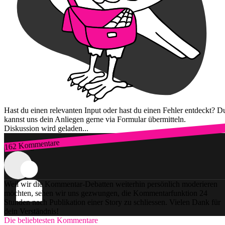
Hast du einen relevanten Input oder hast du einen Fehler entdeckt? D
kannst uns dein Anliegen gerne via Formular übermitteln.
Diskussion wird geladen...
162 Kommentare
Zum Login
Weil wir die Kommentar-Debatten weiterhin persönlich moderieren
möchten, sehen wir uns gezwungen, die Kommentarfunktion 24
Stunden nach Publikation einer Story zu schliessen. Vielen Dank für
dein Verständnis!
Die beliebtesten Kommentare