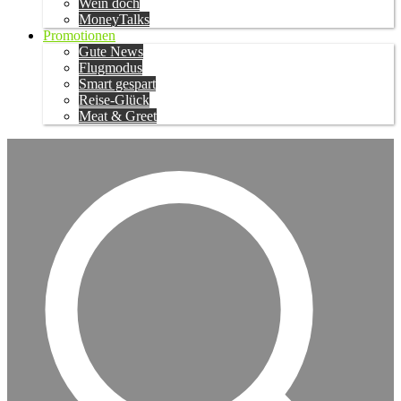
Wein doch
MoneyTalks
Promotionen
Gute News
Flugmodus
Smart gespart
Reise-Glück
Meat & Greet