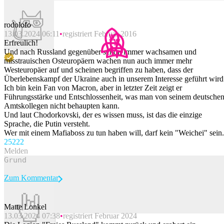
rodolofo
13.03.2024 06:11
registriert Februar 2016
Erfreulich!
Und nach Russland gegenüber schon immer wachsamen und
misstrauischen Osteuropäern wachen nun auch immer mehr
Westeuropäer auf und scheinen begriffen zu haben, dass der
Überlebenskampf der Ukraine auch in unserem Interesse geführt wird
Ich bin kein Fan von Macron, aber in letzter Zeit zeigt er
Führungsstärke und Entschlossenheit, was man von seinem deutsche
Amtskollegen nicht behaupten kann.
Und laut Chodorkovski, der es wissen muss, ist das die einzige
Sprache, die Putin versteht.
Wer mit einem Mafiaboss zu tun haben will, darf kein "Weichei" sein.
252
22
Melden
Zum Kommentar
Matte Lonkel
13.03.2024 07:38
registriert Februar 2024
Beitrag melden