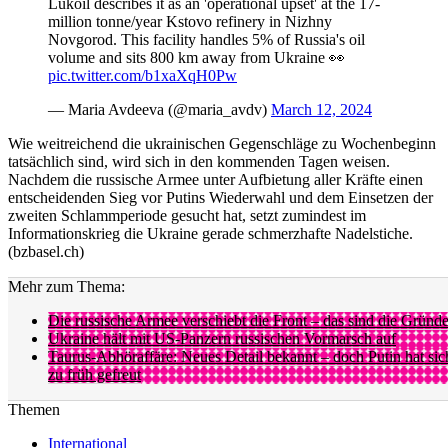
Lukoil describes it as an 'operational upset' at the 17-
million tonne/year Kstovo refinery in Nizhny
Novgorod. This facility handles 5% of Russia's oil
volume and sits 800 km away from Ukraine 👀
pic.twitter.com/b1xaXqH0Pw
— Maria Avdeeva (@maria_avdv)
March 12, 2024
Wie weitreichend die ukrainischen Gegenschläge zu Wochenbeginn
tatsächlich sind, wird sich in den kommenden Tagen weisen.
Nachdem die russische Armee unter Aufbietung aller Kräfte einen
entscheidenden Sieg vor Putins Wiederwahl und dem Einsetzen der
zweiten Schlammperiode gesucht hat, setzt zumindest im
Informationskrieg die Ukraine gerade schmerzhafte Nadelstiche.
(bzbasel.ch)
Mehr zum Thema:
Die russische Armee verschiebt die Front – das sind die Gründ
Ukraine hält mit US-Panzern russischen Vormarsch auf
Taurus-Abhöraffäre: Neues Detail bekannt – doch Putin hat sic
zu früh gefreut
Themen
International