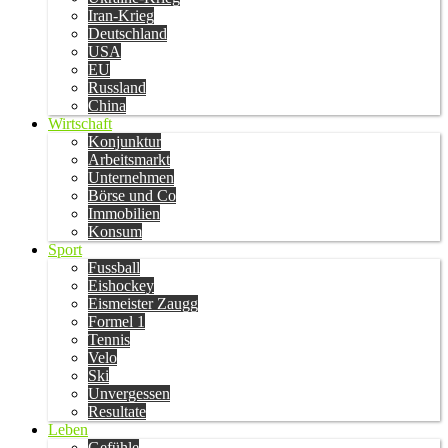
Iran-Krieg
Deutschland
USA
EU
Russland
China
Wirtschaft
Konjunktur
Arbeitsmarkt
Unternehmen
Börse und Co
Immobilien
Konsum
Sport
Fussball
Eishockey
Eismeister Zaugg
Formel 1
Tennis
Velo
Ski
Unvergessen
Resultate
Leben
Gefühle