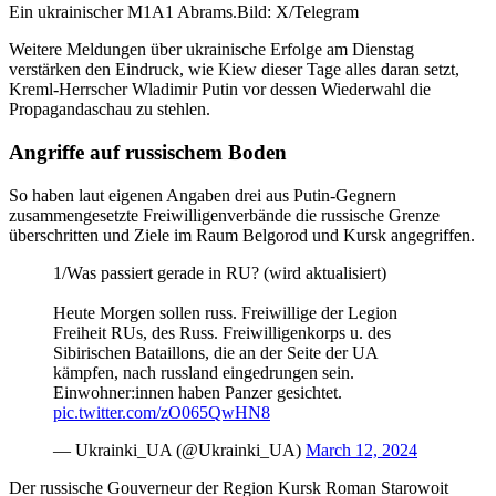
Ein ukrainischer M1A1 Abrams.
Bild: X/Telegram
Weitere Meldungen über ukrainische Erfolge am Dienstag
verstärken den Eindruck, wie Kiew dieser Tage alles daran setzt,
Kreml-Herrscher Wladimir Putin vor dessen Wiederwahl die
Propagandaschau zu stehlen.
Angriffe auf russischem Boden
So haben laut eigenen Angaben drei aus Putin-Gegnern
zusammengesetzte Freiwilligenverbände die russische Grenze
überschritten und Ziele im Raum Belgorod und Kursk angegriffen.
1/Was passiert gerade in RU? (wird aktualisiert)
Heute Morgen sollen russ. Freiwillige der Legion
Freiheit RUs, des Russ. Freiwilligenkorps u. des
Sibirischen Bataillons, die an der Seite der UA
kämpfen, nach russland eingedrungen sein.
Einwohner:innen haben Panzer gesichtet.
pic.twitter.com/zO065QwHN8
— Ukrainki_UA (@Ukrainki_UA)
March 12, 2024
Der russische Gouverneur der Region Kursk Roman Starowoit