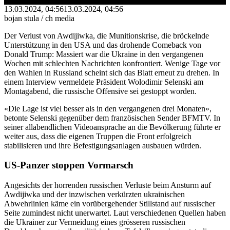
13.03.2024, 04:56
13.03.2024, 04:56
bojan stula / ch media
Der Verlust von Awdijiwka, die Munitionskrise, die bröckelnde
Unterstützung in den USA und das drohende Comeback von
Donald Trump: Massiert war die Ukraine in den vergangenen
Wochen mit schlechten Nachrichten konfrontiert. Wenige Tage vor
den Wahlen in Russland scheint sich das Blatt erneut zu drehen. In
einem Interview vermeldete Präsident Wolodimir Selenski am
Montagabend, die russische Offensive sei gestoppt worden.
«Die Lage ist viel besser als in den vergangenen drei Monaten»,
betonte Selenski gegenüber dem französischen Sender BFMTV. In
seiner allabendlichen Videoansprache an die Bevölkerung führte er
weiter aus, dass die eigenen Truppen die Front erfolgreich
stabilisieren und ihre Befestigungsanlagen ausbauen würden.
US-Panzer stoppen Vormarsch
Angesichts der horrenden russischen Verluste beim Ansturm auf
Awdijiwka und der inzwischen verkürzten ukrainischen
Abwehrlinien käme ein vorübergehender Stillstand auf russischer
Seite zumindest nicht unerwartet. Laut verschiedenen Quellen haben
die Ukrainer zur Vermeidung eines grösseren russischen