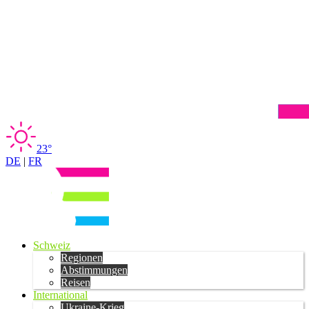
23°
DE
|
FR
Schweiz
Regionen
Abstimmungen
Reisen
International
Ukraine-Krieg