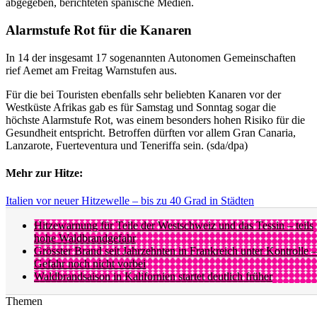
abgegeben, berichteten spanische Medien.
Alarmstufe Rot für die Kanaren
In 14 der insgesamt 17 sogenannten Autonomen Gemeinschaften
rief Aemet am Freitag Warnstufen aus.
Für die bei Touristen ebenfalls sehr beliebten Kanaren vor der
Westküste Afrikas gab es für Samstag und Sonntag sogar die
höchste Alarmstufe Rot, was einem besonders hohen Risiko für die
Gesundheit entspricht. Betroffen dürften vor allem Gran Canaria,
Lanzarote, Fuerteventura und Teneriffa sein. (sda/dpa)
Mehr zur Hitze:
Italien vor neuer Hitzewelle – bis zu 40 Grad in Städten
Hitzewarnung für Teile der Westschweiz und das Tessin – teils
hohe Waldbrandgefahr
Grösster Brand seit Jahrzehnten in Frankreich unter Kontrolle –
Gefahr noch nicht vorbei
Waldbrandsaison in Kalifornien startet deutlich früher
Themen