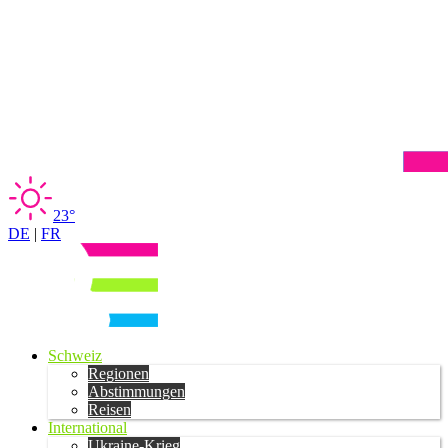
23°
DE
|
FR
Schweiz
Regionen
Abstimmungen
Reisen
International
Ukraine-Krieg