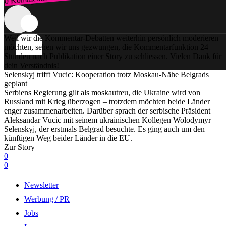
Zum Login
Weil wir die Kommentar-Debatten weiterhin persönlich moderieren
möchten, sehen wir uns gezwungen, die Kommentarfunktion 24
Stunden nach Publikation einer Story zu schliessen. Vielen Dank für
dein Verständnis!
Selenskyj trifft Vucic: Kooperation trotz Moskau-Nähe Belgrads
geplant
Serbiens Regierung gilt als moskautreu, die Ukraine wird von
Russland mit Krieg überzogen – trotzdem möchten beide Länder
enger zusammenarbeiten. Darüber sprach der serbische Präsident
Aleksandar Vucic mit seinem ukrainischen Kollegen Wolodymyr
Selenskyj, der erstmals Belgrad besuchte. Es ging auch um den
künftigen Weg beider Länder in die EU.
Zur Story
0
0
Newsletter
Werbung / PR
Jobs