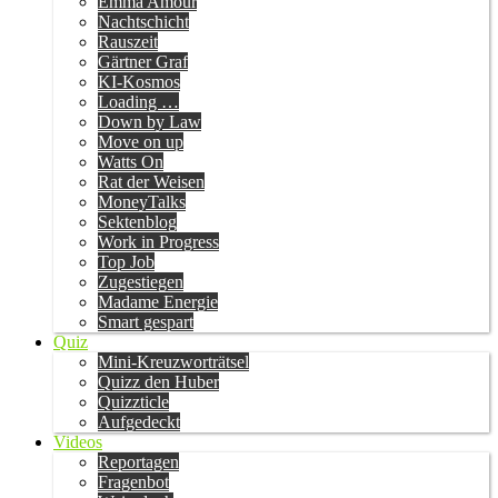
Emma Amour
Nachtschicht
Rauszeit
Gärtner Graf
KI-Kosmos
Loading …
Down by Law
Move on up
Watts On
Rat der Weisen
MoneyTalks
Sektenblog
Work in Progress
Top Job
Zugestiegen
Madame Energie
Smart gespart
Quiz
Mini-Kreuzworträtsel
Quizz den Huber
Quizzticle
Aufgedeckt
Videos
Reportagen
Fragenbot