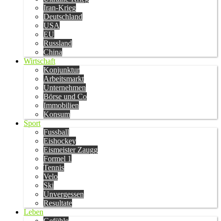
Iran-Krieg
Deutschland
USA
EU
Russland
China
Wirtschaft
Konjunktur
Arbeitsmarkt
Unternehmen
Börse und Co
Immobilien
Konsum
Sport
Fussball
Eishockey
Eismeister Zaugg
Formel 1
Tennis
Velo
Ski
Unvergessen
Resultate
Leben
Gefühle