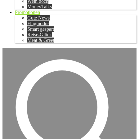
Wein doch
MoneyTalks
Promotionen
Gute News
Flugmodus
Smart gespart
Reise-Glück
Meat & Greet