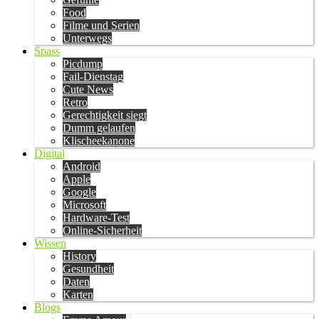
Food
Filme und Serien
Unterwegs
Spass
Picdump
Fail-Dienstag
Cute News
Retro
Gerechtigkeit siegt
Dumm gelaufen
Klischeekanone
Digital
Android
Apple
Google
Microsoft
Hardware-Test
Online-Sicherheit
Wissen
History
Gesundheit
Daten
Karten
Blogs