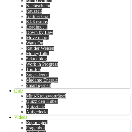
Emma Amour
Nachtschicht
Rauszeit
Gärtner Graf
KI-Kosmos
Loading …
Down by Law
Move on up
Watts On
Rat der Weisen
MoneyTalks
Sektenblog
Work in Progress
Top Job
Zugestiegen
Madame Energie
Smart gespart
Quiz
Mini-Kreuzworträtsel
Quizz den Huber
Quizzticle
Aufgedeckt
Videos
Reportagen
Fragenbot