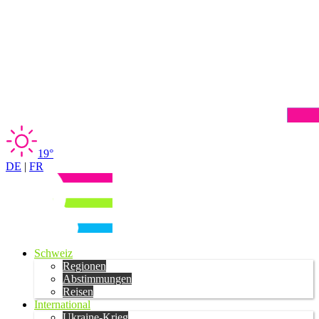
19°
DE
|
FR
Schweiz
Regionen
Abstimmungen
Reisen
International
Ukraine-Krieg