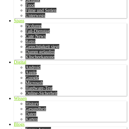
Food
Filme und Serien
Unterwegs
Spass
Picdump
Fail-Dienstag
Cute News
Retro
Gerechtigkeit siegt
Dumm gelaufen
Klischeekanone
Digital
Android
Apple
Google
Microsoft
Hardware-Test
Online-Sicherheit
Wissen
History
Gesundheit
Daten
Karten
Blogs