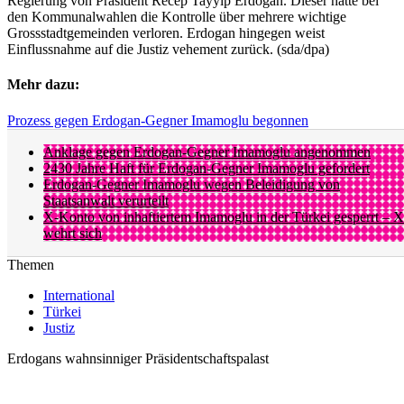
Regierung von Präsident Recep Tayyip Erdogan. Dieser hatte bei
den Kommunalwahlen die Kontrolle über mehrere wichtige
Grossstadtgemeinden verloren. Erdogan hingegen weist
Einflussnahme auf die Justiz vehement zurück. (sda/dpa)
Mehr dazu:
Prozess gegen Erdogan-Gegner Imamoglu begonnen
Anklage gegen Erdogan-Gegner Imamoglu angenommen
2430 Jahre Haft für Erdogan-Gegner Imamoglu gefordert
Erdogan-Gegner Imamoglu wegen Beleidigung von
Staatsanwalt verurteilt
X-Konto von inhaftiertem Imamoglu in der Türkei gesperrt – X
wehrt sich
Themen
International
Türkei
Justiz
Erdogans wahnsinniger Präsidentschaftspalast