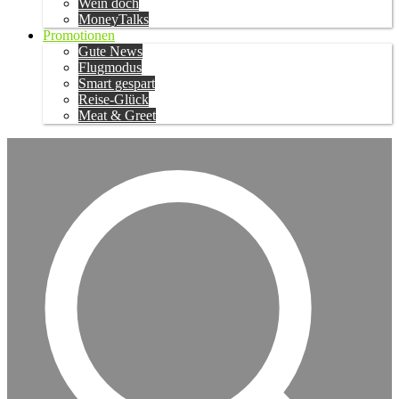
Wein doch
MoneyTalks
Promotionen
Gute News
Flugmodus
Smart gespart
Reise-Glück
Meat & Greet