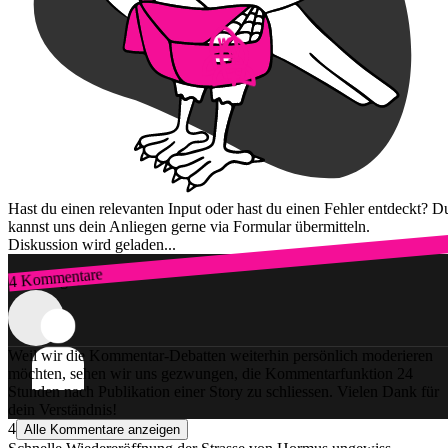
Hast du einen relevanten Input oder hast du einen Fehler entdeckt? D
kannst uns dein Anliegen gerne via Formular übermitteln.
Diskussion wird geladen...
4 Kommentare
Zum Login
Weil wir die Kommentar-Debatten weiterhin persönlich moderieren
möchten, sehen wir uns gezwungen, die Kommentarfunktion 24
Stunden nach Publikation einer Story zu schliessen. Vielen Dank für
dein Verständnis!
4
Alle Kommentare anzeigen