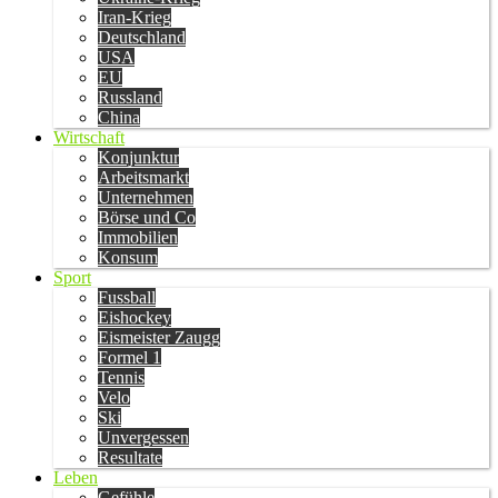
Iran-Krieg
Deutschland
USA
EU
Russland
China
Wirtschaft
Konjunktur
Arbeitsmarkt
Unternehmen
Börse und Co
Immobilien
Konsum
Sport
Fussball
Eishockey
Eismeister Zaugg
Formel 1
Tennis
Velo
Ski
Unvergessen
Resultate
Leben
Gefühle