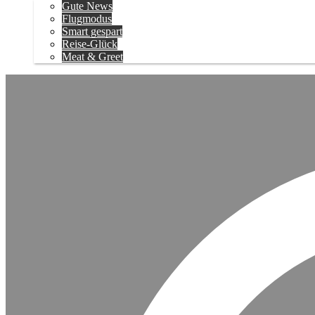
Gute News
Flugmodus
Smart gespart
Reise-Glück
Meat & Greet