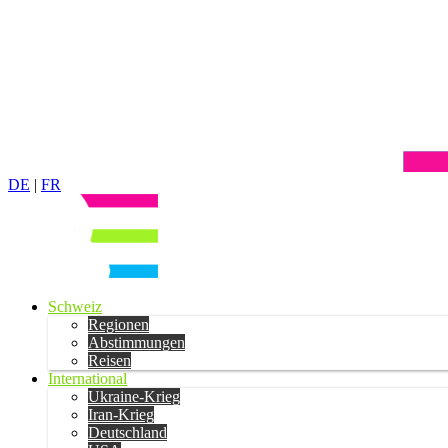
DE
|
FR
Schweiz
Regionen
Abstimmungen
Reisen
International
Ukraine-Krieg
Iran-Krieg
Deutschland