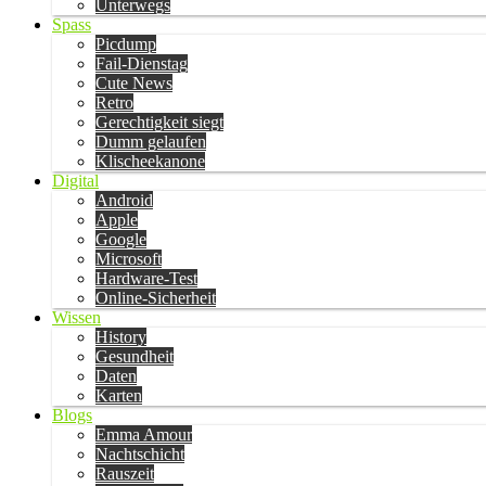
Unterwegs
Spass
Picdump
Fail-Dienstag
Cute News
Retro
Gerechtigkeit siegt
Dumm gelaufen
Klischeekanone
Digital
Android
Apple
Google
Microsoft
Hardware-Test
Online-Sicherheit
Wissen
History
Gesundheit
Daten
Karten
Blogs
Emma Amour
Nachtschicht
Rauszeit