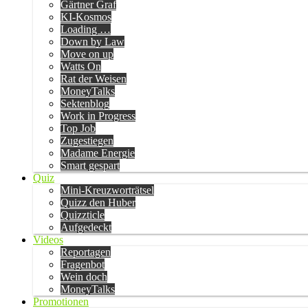
Gärtner Graf
KI-Kosmos
Loading …
Down by Law
Move on up
Watts On
Rat der Weisen
MoneyTalks
Sektenblog
Work in Progress
Top Job
Zugestiegen
Madame Energie
Smart gespart
Quiz
Mini-Kreuzworträtsel
Quizz den Huber
Quizzticle
Aufgedeckt
Videos
Reportagen
Fragenbot
Wein doch
MoneyTalks
Promotionen