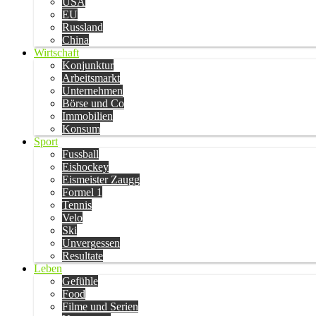
USA
EU
Russland
China
Wirtschaft
Konjunktur
Arbeitsmarkt
Unternehmen
Börse und Co
Immobilien
Konsum
Sport
Fussball
Eishockey
Eismeister Zaugg
Formel 1
Tennis
Velo
Ski
Unvergessen
Resultate
Leben
Gefühle
Food
Filme und Serien