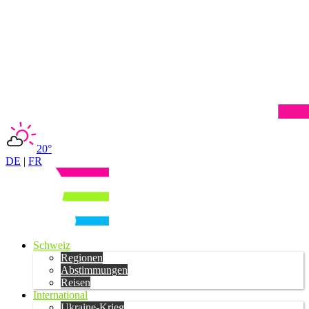
20°
DE
|
FR
Schweiz
Regionen
Abstimmungen
Reisen
International
Ukraine-Krieg