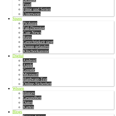
Food
Filme und Serien
Unterwegs
Spass
Picdump
Fail-Dienstag
Cute News
Retro
Gerechtigkeit siegt
Dumm gelaufen
Klischeekanone
Digital
Android
Apple
Google
Microsoft
Hardware-Test
Online-Sicherheit
Wissen
History
Gesundheit
Daten
Karten
Blogs