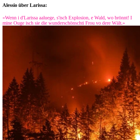
Alessio über Larissa:
«Wenn i d'Larissa aaluege, s'isch Explosion, e Wald, wo brönnt! I
mine Ouge isch sie die wunderschönschti Frou vo dere Wält.»