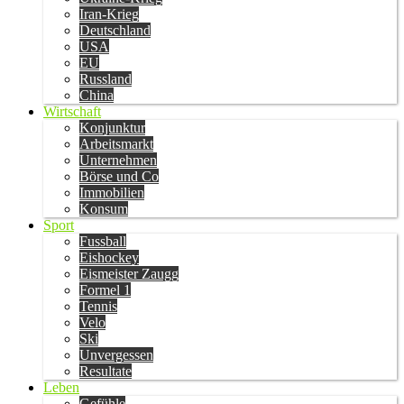
Iran-Krieg
Deutschland
USA
EU
Russland
China
Wirtschaft
Konjunktur
Arbeitsmarkt
Unternehmen
Börse und Co
Immobilien
Konsum
Sport
Fussball
Eishockey
Eismeister Zaugg
Formel 1
Tennis
Velo
Ski
Unvergessen
Resultate
Leben
Gefühle