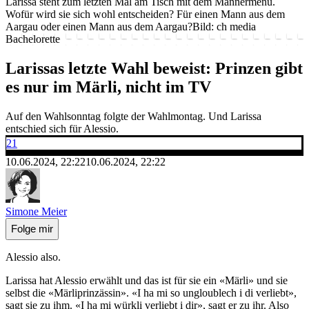
Larissa steht zum letzten Mal am Tisch mit dem Männermenu.
Wofür wird sie sich wohl entscheiden? Für einen Mann aus dem
Aargau oder einen Mann aus dem Aargau?
Bild: ch media
Bachelorette
Larissas letzte Wahl beweist: Prinzen gibt
es nur im Märli, nicht im TV
Auf den Wahlsonntag folgte der Wahlmontag. Und Larissa
entschied sich für Alessio.
21
10.06.2024, 22:22
10.06.2024, 22:22
Simone Meier
Folge mir
Alessio also.
Larissa hat Alessio erwählt und das ist für sie ein «Märli» und sie
selbst die «Märliprinzässin». «I ha mi so ungloublech i di verliebt»,
sagt sie zu ihm. «I ha mi würkli verliebt i dir», sagt er zu ihr. Also