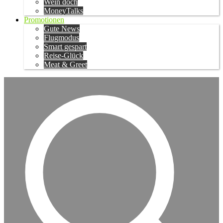
Wein doch
MoneyTalks
Promotionen
Gute News
Flugmodus
Smart gespart
Reise-Glück
Meat & Greet