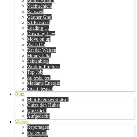
Emma Amour
Nachtschicht
Rauszeit
Gärtner Graf
KI-Kosmos
Loading …
Down by Law
Move on up
Watts On
Rat der Weisen
MoneyTalks
Sektenblog
Work in Progress
Top Job
Zugestiegen
Madame Energie
Smart gespart
Quiz
Mini-Kreuzworträtsel
Quizz den Huber
Quizzticle
Aufgedeckt
Videos
Reportagen
Fragenbot